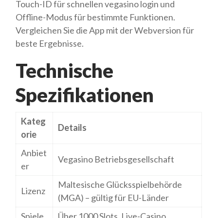
Touch-ID für schnellen vegasino login und
Offline-Modus für bestimmte Funktionen.
Vergleichen Sie die App mit der Webversion für
beste Ergebnisse.
Technische
Spezifikationen
Kateg
Details
orie
Anbiet
Vegasino Betriebsgesellschaft
er
Maltesische Glücksspielbehörde
Lizenz
(MGA) – gültig für EU-Länder
Spiele
Über 1000 Slots, Live-Casino,