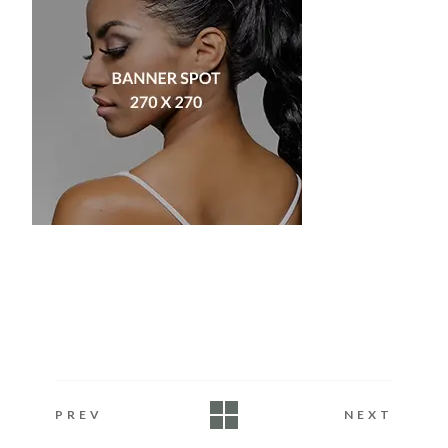
PREV
NEXT