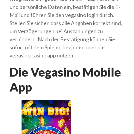
und persönliche Daten ein, bestätigen Sie die E-
Mail und führen Sie den vegasino login durch.
Stellen Sie sicher, dass alle Angaben korrekt sind,
um Verzögerungen bei Auszahlungen zu
verhindern. Nach der Bestätigung können Sie
sofort mit dem Spielen beginnen oder die
vegasino casino app nutzen.
Die Vegasino Mobile
App