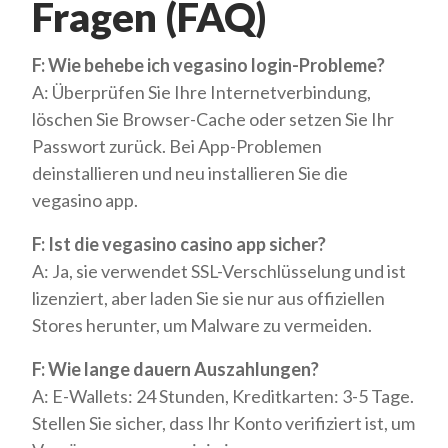
Fragen (FAQ)
F: Wie behebe ich vegasino login-Probleme?
A: Überprüfen Sie Ihre Internetverbindung,
löschen Sie Browser-Cache oder setzen Sie Ihr
Passwort zurück. Bei App-Problemen
deinstallieren und neu installieren Sie die
vegasino app.
F: Ist die vegasino casino app sicher?
A: Ja, sie verwendet SSL-Verschlüsselung und ist
lizenziert, aber laden Sie sie nur aus offiziellen
Stores herunter, um Malware zu vermeiden.
F: Wie lange dauern Auszahlungen?
A: E-Wallets: 24 Stunden, Kreditkarten: 3-5 Tage.
Stellen Sie sicher, dass Ihr Konto verifiziert ist, um