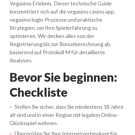
Vegasino Erlebnis. Dieser technische Guide
konzentriert sich auf die vegasino casino app,
vegasino login-Prozesse und praktische
Strategien, um Ihre Spielerfahrung zu
optimieren. Wir decken alles von der
Registrierung bis zur Bonusberechnung ab,
basierend auf Protokoll M für detaillierte
Analysen.
Bevor Sie beginnen:
Checkliste
Stellen Sie sicher, dass Sie mindestens 18 Jahre
alt sind und in einer Region mit legalem Online-
Glücksspiel wohnen.
Überprüfen Sie Ihre Internetverbindung für