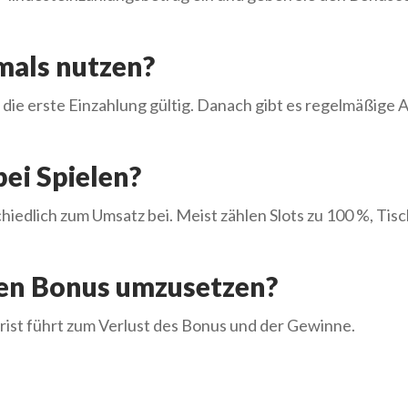
mals nutzen?
 die erste Einzahlung gültig. Danach gibt es regelmäßige 
ei Spielen?
iedlich zum Umsatz bei. Meist zählen Slots zu 100 %, Tisc
 den Bonus umzusetzen?
rist führt zum Verlust des Bonus und der Gewinne.