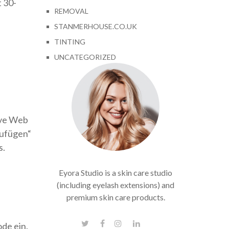
 30-
REMOVAL
STANMERHOUSE.CO.UK
TINTING
,
UNCATEGORIZED
ive Web
zufügen“
s.
Eyora Studio is a skin care studio
(including eyelash extensions) and
premium skin care products.
de ein.