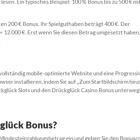
en. Ein typisches Beispiel: 100 % Bonus bis zu 500 € mit
lten 200 € Bonus. Ihr Spielguthaben beträgt 400 €. Der
= 12.000 €. Erst wenn Sie diesen Betrag umgesetzt haben
.
 vollständig mobile-optimierte Website und eine Progress
ser installieren, indem Sie auf „Zum Startbildschirm hin
rückglück Slots und den Drückglück Casino Bonus unterweg
n
kglück Bonus?
n Mindesteinzahlungsbetrag ein und geben Sie den Bonusco