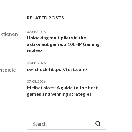
RELATED POSTS
07/08/2026
Aktionen
Unlocking multipliers in the
astronaut game: a 100HP Gaming
review
07/08/2026
cw-check-https://test.com/
hspiele
07/08/2026
Melbet slots: A guide to the best
games and winning strategies