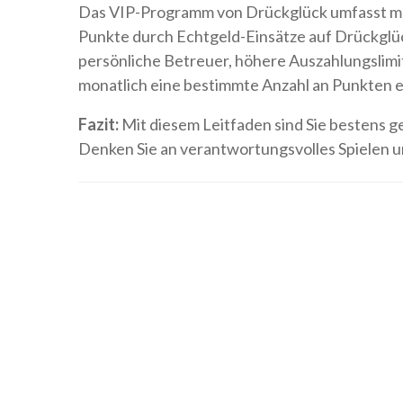
Das VIP-Programm von Drückglück umfasst mehre
Punkte durch Echtgeld-Einsätze auf Drückglück
persönliche Betreuer, höhere Auszahlungslimi
monatlich eine bestimmte Anzahl an Punkten e
Fazit:
Mit diesem Leitfaden sind Sie bestens g
Denken Sie an verantwortungsvolles Spielen 