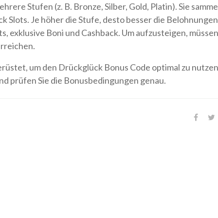
re Stufen (z. B. Bronze, Silber, Gold, Platin). Sie samme
 Slots. Je höher die Stufe, desto besser die Belohnungen
ts, exklusive Boni und Cashback. Um aufzusteigen, müssen
rreichen.
erüstet, um den Drückglück Bonus Code optimal zu nutzen
und prüfen Sie die Bonusbedingungen genau.