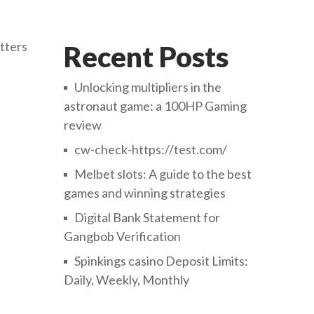
atters
Recent Posts
Unlocking multipliers in the
astronaut game: a 100HP Gaming
review
cw-check-https://test.com/
Melbet slots: A guide to the best
games and winning strategies
Digital Bank Statement for
Gangbob Verification
Spinkings casino Deposit Limits:
Daily, Weekly, Monthly