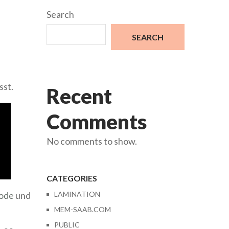
Search
SEARCH
sst.
Recent
Comments
No comments to show.
CATEGORIES
code
und
LAMINATION
MEM-SAAB.COM
PUBLIC