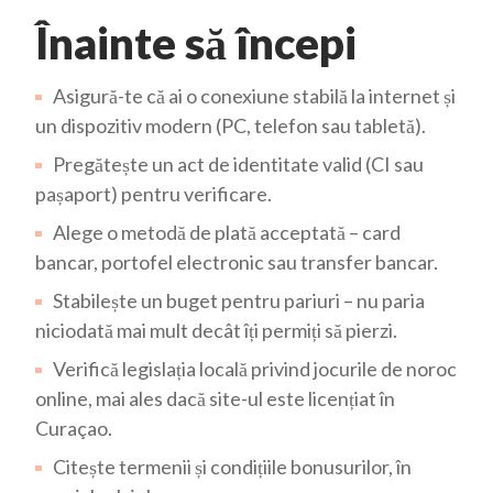
Înainte să începi
Asigură-te că ai o conexiune stabilă la internet și
un dispozitiv modern (PC, telefon sau tabletă).
Pregătește un act de identitate valid (CI sau
pașaport) pentru verificare.
Alege o metodă de plată acceptată – card
bancar, portofel electronic sau transfer bancar.
Stabilește un buget pentru pariuri – nu paria
niciodată mai mult decât îți permiți să pierzi.
Verifică legislația locală privind jocurile de noroc
online, mai ales dacă site-ul este licențiat în
Curaçao.
Citește termenii și condițiile bonusurilor, în