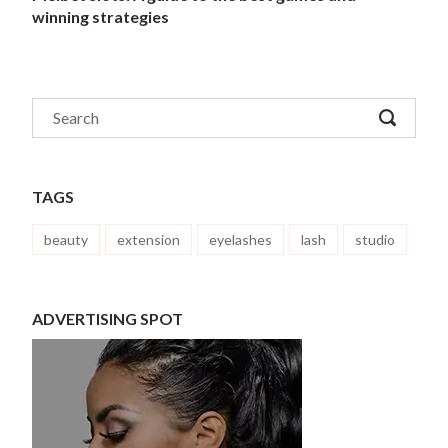
winning strategies
TAGS
beauty
extension
eyelashes
lash
studio
ADVERTISING SPOT