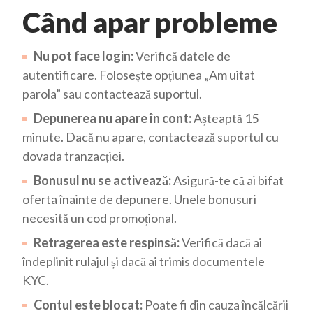
Când apar probleme
Nu pot face login:
Verifică datele de
autentificare. Folosește opțiunea „Am uitat
parola” sau contactează suportul.
Depunerea nu apare în cont:
Așteaptă 15
minute. Dacă nu apare, contactează suportul cu
dovada tranzacției.
Bonusul nu se activează:
Asigură-te că ai bifat
oferta înainte de depunere. Unele bonusuri
necesită un cod promoțional.
Retragerea este respinsă:
Verifică dacă ai
îndeplinit rulajul și dacă ai trimis documentele
KYC.
Contul este blocat:
Poate fi din cauza încălcării