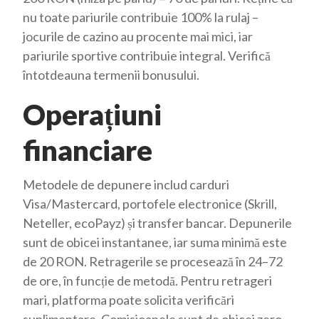
nu toate pariurile contribuie 100% la rulaj –
jocurile de cazino au procente mai mici, iar
pariurile sportive contribuie integral. Verifică
întotdeauna termenii bonusului.
Operațiuni
financiare
Metodele de depunere includ carduri
Visa/Mastercard, portofele electronice (Skrill,
Neteller, ecoPayz) și transfer bancar. Depunerile
sunt de obicei instantanee, iar suma minimă este
de 20 RON. Retragerile se procesează în 24–72
de ore, în funcție de metodă. Pentru retrageri
mari, platforma poate solicita verificări