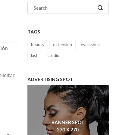
TAGS
beauty
extension
eyelashes
sión
lash
studio
licitar
ADVERTISING SPOT