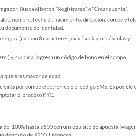
avegador. Busca el botón “Registrarse” o “Crear cuenta”.
ales: nombre, fecha de nacimiento, dirección, correo y tel
tu documento de identidad.
 segura (mínimo 8 caracteres, mayúsculas, minúsculas y
c.) y, si aplica, ingresa un código de bono en el campo
ma que eres mayor de edad.
cibirás por correo electrónico o el código SMS. Es posible
mpletar el proceso KYC.
 del 100% hasta $500 con un requisito de apuesta (wager
s un depósito de $200. Entonces: