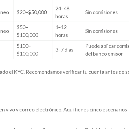
24–48
áneo
$20–$50,000
Sin comisiones
horas
$50–
1–12
áneo
Sin comisiones
$100,000
horas
$100–
Puede aplicar comi
3–7 días
$100,000
del banco emisor
tado el KYC. Recomendamos verificar tu cuenta antes de so
en vivo y correo electrónico. Aquí tienes cinco escenarios