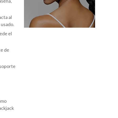
aseña,
acta al
 usado.
cede el
te de
 soporte
como
ackjack