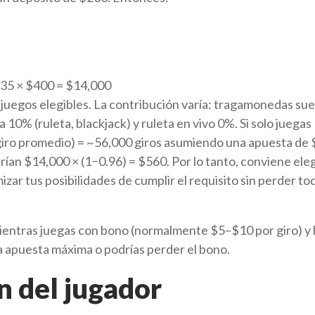
= 35 × $400 = $14,000
 juegos elegibles. La contribución varía: tragamonedas su
0% (ruleta, blackjack) y ruleta en vivo 0%. Si solo juegas
giro promedio) = ~56,000 giros asumiendo una apuesta de 
ían $14,000 × (1−0.96) = $560. Por lo tanto, conviene eleg
r tus posibilidades de cumplir el requisito sin perder tod
mientras juegas con bono (normalmente $5–$10 por giro) y 
 apuesta máxima o podrías perder el bono.
n del jugador