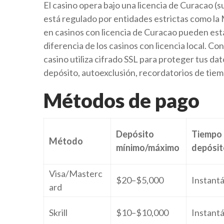
El casino opera bajo una licencia de Curacao (s
está regulado por entidades estrictas como la
en casinos con licencia de Curacao pueden estar
diferencia de los casinos con licencia local. Co
casino utiliza cifrado SSL para proteger tus da
depósito, autoexclusión, recordatorios de tiem
Métodos de pago
Depósito
Tiempo
Método
mínimo/máximo
depósit
Visa/Masterc
$20–$5,000
Instant
ard
Skrill
$10–$10,000
Instant