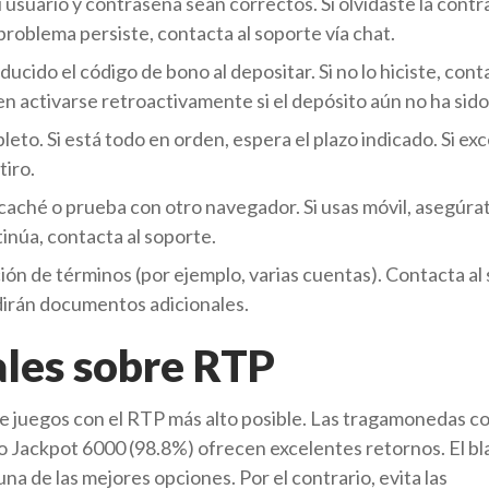
 usuario y contraseña sean correctos. Si olvidaste la contr
 problema persiste, contacta al soporte vía chat.
cido el código de bono al depositar. Si no lo hiciste, cont
activarse retroactivamente si el depósito aún no ha sido
eto. Si está todo en orden, espera el plazo indicado. Si ex
tiro.
a caché o prueba con otro navegador. Si usas móvil, asegúra
tinúa, contacta al soporte.
ón de términos (por ejemplo, varias cuentas). Contacta al
edirán documentos adicionales.
ales sobre RTP
ige juegos con el RTP más alto posible. Las tragamonedas 
 Jackpot 6000 (98.8%) ofrecen excelentes retornos. El bl
na de las mejores opciones. Por el contrario, evita las