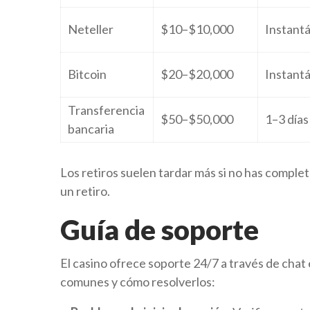
Neteller
$10–$10,000
Instant
Bitcoin
$20–$20,000
Instant
Transferencia
$50–$50,000
1–3 días
bancaria
Los retiros suelen tardar más si no has comple
un retiro.
Guía de soporte
El casino ofrece soporte 24/7 a través de chat 
comunes y cómo resolverlos: