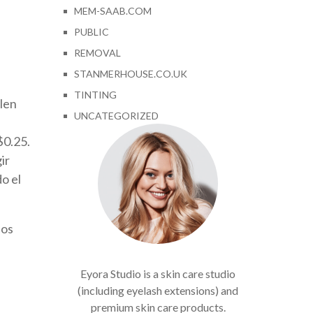
MEM-SAAB.COM
PUBLIC
REMOVAL
STANMERHOUSE.CO.UK
TINTING
elen
UNCATEGORIZED
$0.25.
ir
o el
los
Eyora Studio is a skin care studio
(including eyelash extensions) and
premium skin care products.