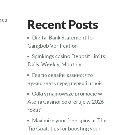
os a
Recent Posts
Digital Bank Statement for
Gangbob Verification
Spinkings casino Deposit Limits:
Daily, Weekly, Monthly
Гид по онлайн-казино: что
нужно знать перед первой игрой
Odkryj najnowsze promocje w
Atefia Casino: co oferuje w 2026
roku?
Maximize your free spins at The
Tip Goat: tips for boosting your