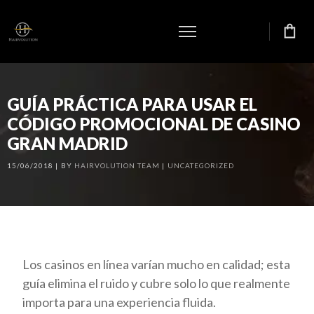
GUÍA PRÁCTICA PARA USAR EL
CÓDIGO PROMOCIONAL DE CASINO
GRAN MADRID
15/06/2018
BY
HAIRVOLUTION TEAM
UNCATEGORIZED
Los casinos en línea varían mucho en calidad; esta
guía elimina el ruido y cubre solo lo que realmente
importa para una experiencia fluida.