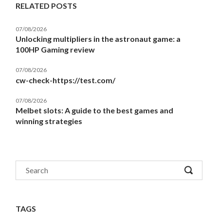
RELATED POSTS
07/08/2026
Unlocking multipliers in the astronaut game: a
100HP Gaming review
07/08/2026
cw-check-https://test.com/
07/08/2026
Melbet slots: A guide to the best games and
winning strategies
TAGS