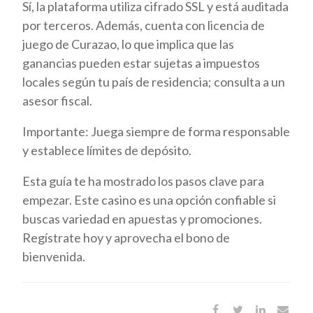
Sí, la plataforma utiliza cifrado SSL y está auditada
por terceros. Además, cuenta con licencia de
juego de Curazao, lo que implica que las
ganancias pueden estar sujetas a impuestos
locales según tu país de residencia; consulta a un
asesor fiscal.
Importante: Juega siempre de forma responsable
y establece límites de depósito.
Esta guía te ha mostrado los pasos clave para
empezar. Este casino es una opción confiable si
buscas variedad en apuestas y promociones.
Regístrate hoy y aprovecha el bono de
bienvenida.