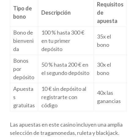
Requisitos
Tipo de
Descripción
de
bono
apuesta
Bono de
100 % hasta 300 €
35x el
bienveni
en tu primer
bono
da
depósito
Bonos
50 % hasta 200 € en
30x el
por
el segundo depósito
bono
depósito
Apuesta
10 € sin depósito al
40x las
s
registrarte con
ganancias
gratuitas
código
Las apuestas en este casino incluyen una amplia
selección de tragamonedas, ruleta y blackjack.