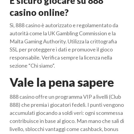
È sicuro giocare su 888
casino online?
Sì, 888 casino è autorizzato e regolamentato da
autorità come la UK Gambling Commission e la
Malta Gaming Authority. Utilizza la crittografia
SSL per proteggere i dati e promuove il gioco
responsabile. Verifica sempre la licenza nella
sezione “Chi siamo”.
Vale la pena sapere
888 casino offre un programma VIP a livelli (Club
888) che premia i giocatori fedeli. I punti vengono
accumulati giocando a soldi veri: ogni scommessa
contribuisce in base al gioco. Man mano che sali di
livello, sblocchi vantaggi come cashback, bonus