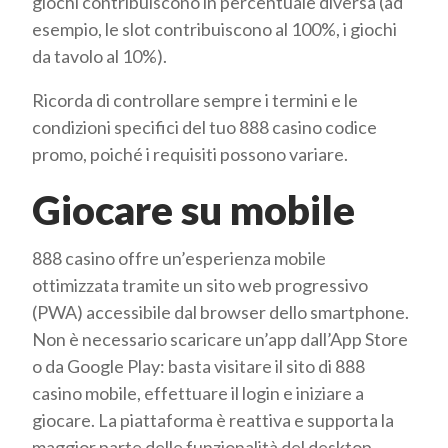
giochi contribuiscono in percentuale diversa (ad
esempio, le slot contribuiscono al 100%, i giochi
da tavolo al 10%).
Ricorda di controllare sempre i termini e le
condizioni specifici del tuo 888 casino codice
promo, poiché i requisiti possono variare.
Giocare su mobile
888 casino offre un’esperienza mobile
ottimizzata tramite un sito web progressivo
(PWA) accessibile dal browser dello smartphone.
Non è necessario scaricare un’app dall’App Store
o da Google Play: basta visitare il sito di 888
casino mobile, effettuare il login e iniziare a
giocare. La piattaforma è reattiva e supporta la
maggior parte delle funzionalità del desktop,