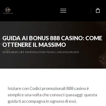
GUIDA AI BONUS 888 CASINO: COME
OTTENERE IL MASSIMO
15/05/2015
BY
HAIRVOLUTION TEAM
UNCATEGORIZED
Iniziare con
Codici promozionali 888 casino
è
semplice una volta che conosci i passaggi: questa
guida ti accompagna in ognuno di essi.