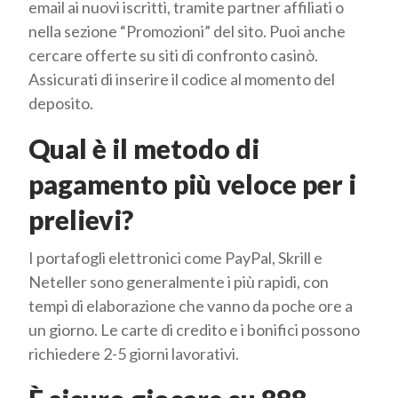
email ai nuovi iscritti, tramite partner affiliati o
nella sezione “Promozioni” del sito. Puoi anche
cercare offerte su siti di confronto casinò.
Assicurati di inserire il codice al momento del
deposito.
Qual è il metodo di
pagamento più veloce per i
prelievi?
I portafogli elettronici come PayPal, Skrill e
Neteller sono generalmente i più rapidi, con
tempi di elaborazione che vanno da poche ore a
un giorno. Le carte di credito e i bonifici possono
richiedere 2-5 giorni lavorativi.