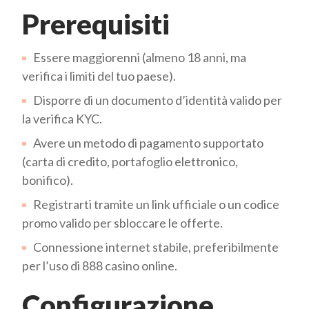
Prerequisiti
Essere maggiorenni (almeno 18 anni, ma
verifica i limiti del tuo paese).
Disporre di un documento d’identità valido per
la verifica KYC.
Avere un metodo di pagamento supportato
(carta di credito, portafoglio elettronico,
bonifico).
Registrarti tramite un link ufficiale o un codice
promo valido per sbloccare le offerte.
Connessione internet stabile, preferibilmente
per l’uso di 888 casino online.
Configurazione