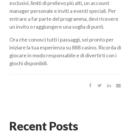
esclusivi, limiti di prelievo più alti, un account
manager personale e inviti a eventi speciali. Per
entrare a far parte del programma, devi ricevere
un invito o raggiungere una soglia di punti.
Ora che conosci tutti i passaggi, sei pronto per
iniziare la tua esperienza su 888 casino. Ricorda di
giocare in modo responsabile e di divertirti con i
giochi disponibili.
Recent Posts