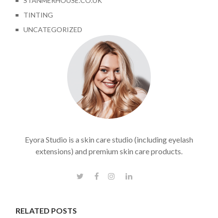
STANMERHOUSE.CO.UK
TINTING
UNCATEGORIZED
Eyora Studio is a skin care studio (including eyelash
extensions) and premium skin care products.
RELATED POSTS