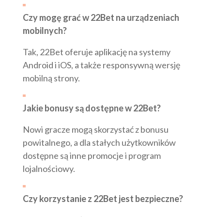
Czy mogę grać w 22Bet na urządzeniach
mobilnych?
Tak, 22Bet oferuje aplikację na systemy
Android i iOS, a także responsywną wersję
mobilną strony.
Jakie bonusy są dostępne w 22Bet?
Nowi gracze mogą skorzystać z bonusu
powitalnego, a dla stałych użytkowników
dostępne są inne promocje i program
lojalnościowy.
Czy korzystanie z 22Bet jest bezpieczne?