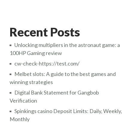
Recent Posts
Unlocking multipliers in the astronaut game: a
100HP Gaming review
cw-check-https://test.com/
Melbet slots: A guide to the best games and
winning strategies
Digital Bank Statement for Gangbob
Verification
Spinkings casino Deposit Limits: Daily, Weekly,
Monthly