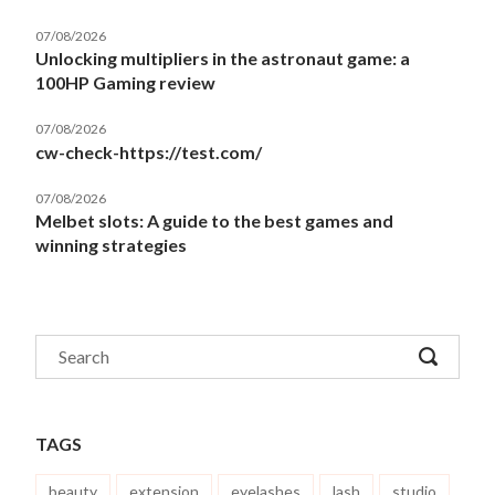
07/08/2026
Unlocking multipliers in the astronaut game: a
100HP Gaming review
07/08/2026
cw-check-https://test.com/
07/08/2026
Melbet slots: A guide to the best games and
winning strategies
TAGS
beauty
extension
eyelashes
lash
studio