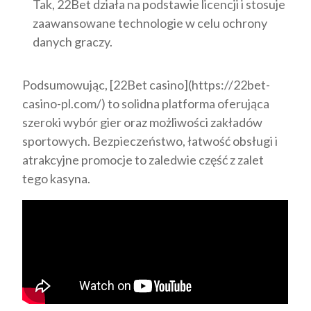
Tak, 22Bet działa na podstawie licencji i stosuje
zaawansowane technologie w celu ochrony
danych graczy.
Podsumowując, [22Bet casino](https://22bet-
casino-pl.com/) to solidna platforma oferująca
szeroki wybór gier oraz możliwości zakładów
sportowych. Bezpieczeństwo, łatwość obsługi i
atrakcyjne promocje to zaledwie część z zalet
tego kasyna.