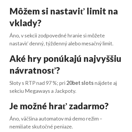
Môžem si nastaviť limit na
vklady?
Áno, v sekcii zodpovedné hranie si môžete
nastaviť denný, týždenný alebo mesačný limit.
Aké hry ponúkajú najvyššiu
návratnosť?
Sloty s RTP nad 97 %; pri
20bet slots
nájdete aj
sekciu Megaways a Jackpoty.
Je možné hrať zadarmo?
Áno, väčšina automatov má demo režim –
nemíňate skutočné peniaze.