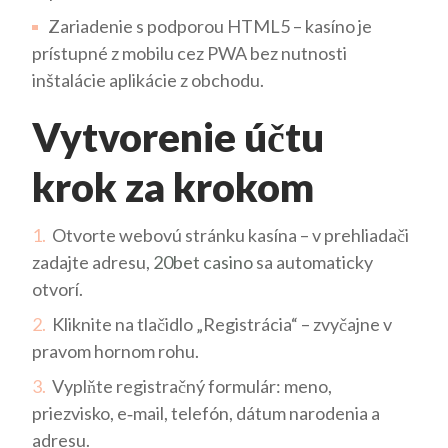
Zariadenie s podporou HTML5 – kasíno je
prístupné z mobilu cez PWA bez nutnosti
inštalácie aplikácie z obchodu.
Vytvorenie účtu
krok za krokom
Otvorte webovú stránku kasína – v prehliadači
zadajte adresu,
20bet casino
sa automaticky
otvorí.
Kliknite na tlačidlo „Registrácia“ – zvyčajne v
pravom hornom rohu.
Vyplňte registračný formulár: meno,
priezvisko, e‑mail, telefón, dátum narodenia a
adresu.