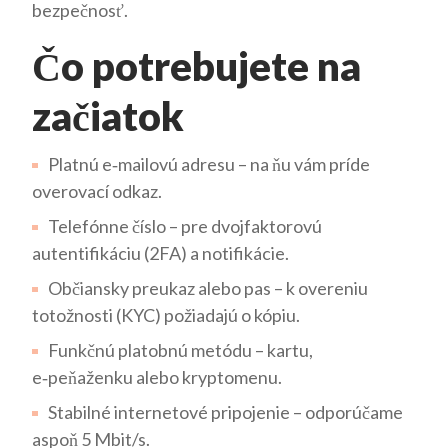
bezpečnosť.
Čo potrebujete na
začiatok
Platnú e‑mailovú adresu – na ňu vám príde
overovací odkaz.
Telefónne číslo – pre dvojfaktorovú
autentifikáciu (2FA) a notifikácie.
Občiansky preukaz alebo pas – k overeniu
totožnosti (KYC) požiadajú o kópiu.
Funkčnú platobnú metódu – kartu,
e‑peňaženku alebo kryptomenu.
Stabilné internetové pripojenie – odporúčame
aspoň 5 Mbit/s.