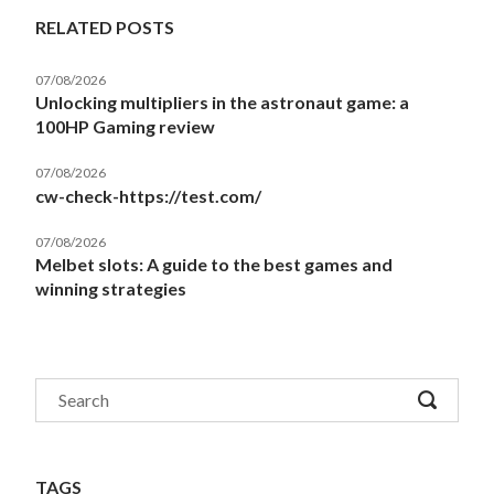
RELATED POSTS
07/08/2026
Unlocking multipliers in the astronaut game: a
100HP Gaming review
07/08/2026
cw-check-https://test.com/
07/08/2026
Melbet slots: A guide to the best games and
winning strategies
TAGS