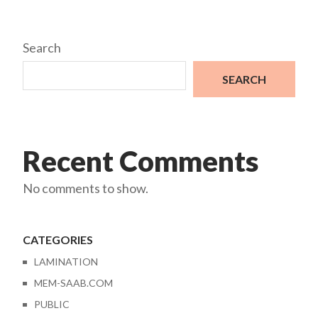
Search
SEARCH
Recent Comments
No comments to show.
CATEGORIES
LAMINATION
MEM-SAAB.COM
PUBLIC