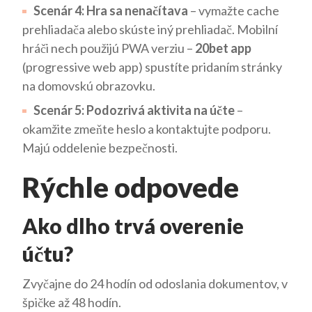
Scenár 4: Hra sa nenačítava
– vymažte cache
prehliadača alebo skúste iný prehliadač. Mobilní
hráči nech použijú PWA verziu –
20bet app
(progressive web app) spustíte pridaním stránky
na domovskú obrazovku.
Scenár 5: Podozrivá aktivita na účte
–
okamžite zmeňte heslo a kontaktujte podporu.
Majú oddelenie bezpečnosti.
Rýchle odpovede
Ako dlho trvá overenie
účtu?
Zvyčajne do 24 hodín od odoslania dokumentov, v
špičke až 48 hodín.