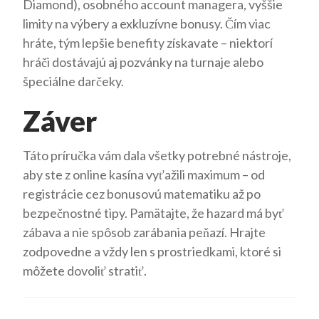
Diamond), osobného account managera, vyššie
limity na výbery a exkluzívne bonusy. Čím viac
hráte, tým lepšie benefity získavate – niektorí
hráči dostávajú aj pozvánky na turnaje alebo
špeciálne darčeky.
Záver
Táto príručka vám dala všetky potrebné nástroje,
aby ste z online kasína vyťažili maximum – od
registrácie cez bonusovú matematiku až po
bezpečnostné tipy. Pamätajte, že hazard má byť
zábava a nie spôsob zarábania peňazí. Hrajte
zodpovedne a vždy len s prostriedkami, ktoré si
môžete dovoliť stratiť.