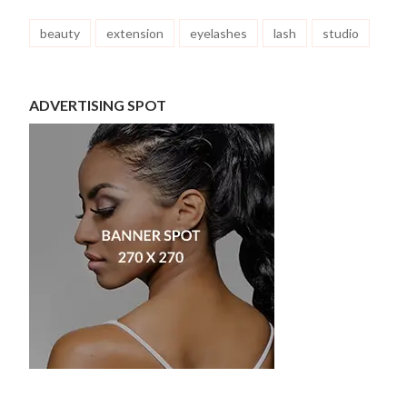
beauty
extension
eyelashes
lash
studio
ADVERTISING SPOT