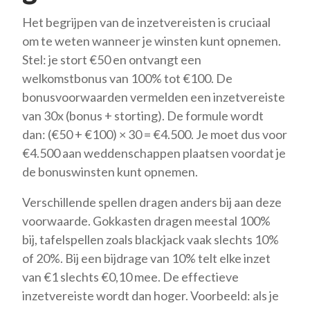
Het begrijpen van de inzetvereisten is cruciaal
om te weten wanneer je winsten kunt opnemen.
Stel: je stort €50 en ontvangt een
welkomstbonus van 100% tot €100. De
bonusvoorwaarden vermelden een inzetvereiste
van 30x (bonus + storting). De formule wordt
dan: (€50 + €100) × 30 = €4.500. Je moet dus voor
€4.500 aan weddenschappen plaatsen voordat je
de bonuswinsten kunt opnemen.
Verschillende spellen dragen anders bij aan deze
voorwaarde. Gokkasten dragen meestal 100%
bij, tafelspellen zoals blackjack vaak slechts 10%
of 20%. Bij een bijdrage van 10% telt elke inzet
van €1 slechts €0,10 mee. De effectieve
inzetvereiste wordt dan hoger. Voorbeeld: als je