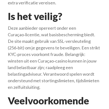
extra verificatie vereisen.
Is het veilig?
Deze aanbieder opereert onder een
Curaçao‑licentie, wat basisbescherming biedt.
De site maakt gebruik van SSL‑versleuteling
(256‑bit) om je gegevens te beveiligen. Een strikt
KYC‑proces voorkomt fraude. Belangrijk:
winsten uit een Curaçao‑casino kunnen in jouw
land belastbaar zijn; raadpleeg een
belastingadviseur. Verantwoord spelen wordt
ondersteund met stortingslimieten, tijdslimieten
en zelfuitsluiting.
Veelvoorkomende