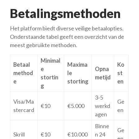
Betalingsmethoden
Het platform biedt diverse veilige betaalopties.
Onderstaande tabel geeft een overzicht van de
meest gebruikte methoden.
Minimal
Betaal
Maxima
Ko
e
Opna
method
le
st
stortin
metijd
e
storting
en
g
3-5
Visa/Ma
Ge
€10
€5.000
werkd
stercard
en
agen
Binne
Ge
Skrill
€10
€10.000
n 24
en