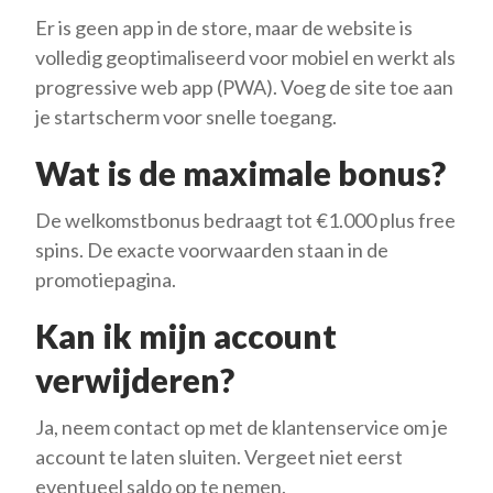
Er is geen app in de store, maar de website is
volledig geoptimaliseerd voor mobiel en werkt als
progressive web app (PWA). Voeg de site toe aan
je startscherm voor snelle toegang.
Wat is de maximale bonus?
De welkomstbonus bedraagt tot €1.000 plus free
spins. De exacte voorwaarden staan in de
promotiepagina.
Kan ik mijn account
verwijderen?
Ja, neem contact op met de klantenservice om je
account te laten sluiten. Vergeet niet eerst
eventueel saldo op te nemen.