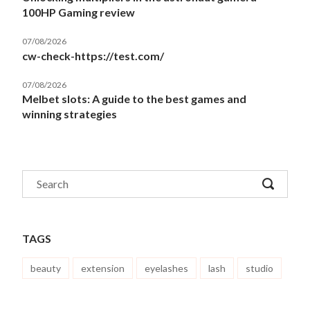
100HP Gaming review
07/08/2026
cw-check-https://test.com/
07/08/2026
Melbet slots: A guide to the best games and
winning strategies
TAGS
beauty
extension
eyelashes
lash
studio