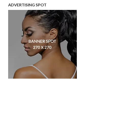
ADVERTISING SPOT