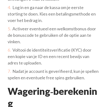
Log in en ga naar de kassa om je eerste
storting te doen. Kies een betalingsmethode en
voer het bedrag in.
Activeer eventueel een welkomstbonus door
de bonuscode te gebruiken of de optie aan te
vinken.
Voltooi de identiteitsverificatie (KYC) door
een kopie van je ID en een recent bewijs van
adres te uploaden.
Nadat je account is geverifieerd, kun je spellen
spelen en eventuele free spins gebruiken.
Wagering‑berekenin
g