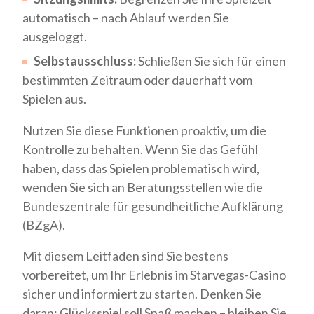
automatisch – nach Ablauf werden Sie
ausgeloggt.
Selbstausschluss:
Schließen Sie sich für einen
bestimmten Zeitraum oder dauerhaft vom
Spielen aus.
Nutzen Sie diese Funktionen proaktiv, um die
Kontrolle zu behalten. Wenn Sie das Gefühl
haben, dass das Spielen problematisch wird,
wenden Sie sich an Beratungsstellen wie die
Bundeszentrale für gesundheitliche Aufklärung
(BZgA).
Mit diesem Leitfaden sind Sie bestens
vorbereitet, um Ihr Erlebnis im Starvegas-Casino
sicher und informiert zu starten. Denken Sie
daran: Glücksspiel soll Spaß machen – bleiben Sie