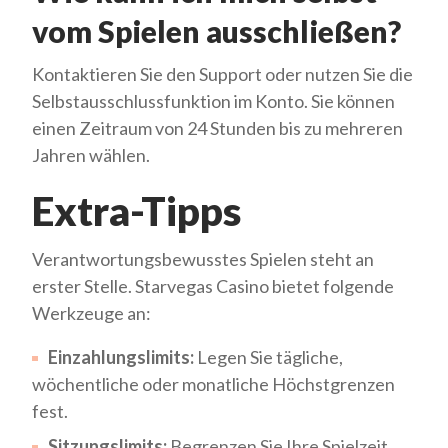
vom Spielen ausschließen?
Kontaktieren Sie den Support oder nutzen Sie die
Selbstausschlussfunktion im Konto. Sie können
einen Zeitraum von 24 Stunden bis zu mehreren
Jahren wählen.
Extra-Tipps
Verantwortungsbewusstes Spielen steht an
erster Stelle. Starvegas Casino bietet folgende
Werkzeuge an:
Einzahlungslimits:
Legen Sie tägliche,
wöchentliche oder monatliche Höchstgrenzen
fest.
Sitzungslimits:
Begrenzen Sie Ihre Spielzeit