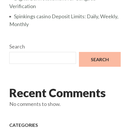
Verification
Spinkings casino Deposit Limits: Daily, Weekly,
Monthly
Search
SEARCH
Recent Comments
No comments to show.
CATEGORIES