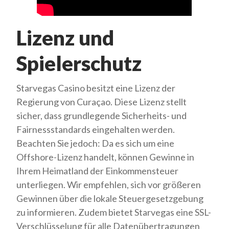
Lizenz und
Spielerschutz
Starvegas Casino besitzt eine Lizenz der
Regierung von Curaçao. Diese Lizenz stellt
sicher, dass grundlegende Sicherheits- und
Fairnessstandards eingehalten werden.
Beachten Sie jedoch: Da es sich um eine
Offshore-Lizenz handelt, können Gewinne in
Ihrem Heimatland der Einkommensteuer
unterliegen. Wir empfehlen, sich vor größeren
Gewinnen über die lokale Steuergesetzgebung
zu informieren. Zudem bietet Starvegas eine SSL-
Verschlüsselung für alle Datenübertragungen