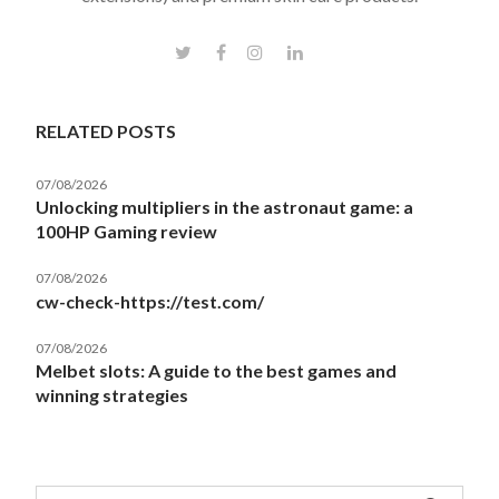
RELATED POSTS
07/08/2026
Unlocking multipliers in the astronaut game: a
100HP Gaming review
07/08/2026
cw-check-https://test.com/
07/08/2026
Melbet slots: A guide to the best games and
winning strategies