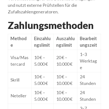
und nutzt externe Prüfstellen für die
Zufallszahlengeneratoren.
Zahlungsmethoden
Method
Einzahlu
Auszahlu
Bearbeit
e
ngslimit
ngslimit
ungszeit
1–3
Visa/Mas
10 € –
20 € –
Werktag
tercard
5.000 €
10.000 €
e
10 € –
10 € –
24
Skrill
5.000 €
10.000 €
Stunden
10 € –
10 € –
24
Neteller
5.000 €
10.000 €
Stunden
3–7