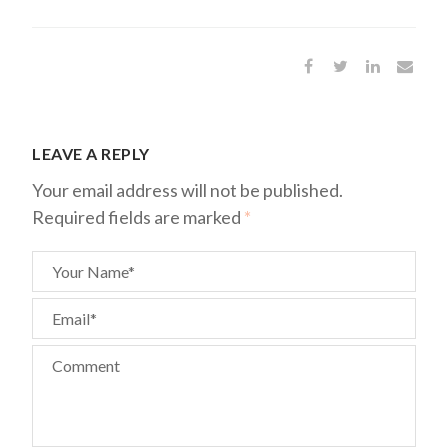
LEAVE A REPLY
Your email address will not be published.
Required fields are marked
*
Your Name*
Email*
Comment