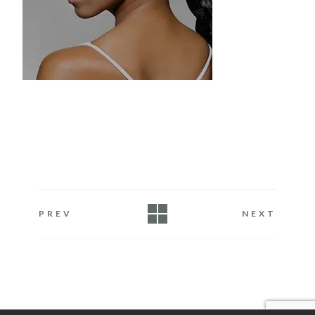
PREV
NEXT