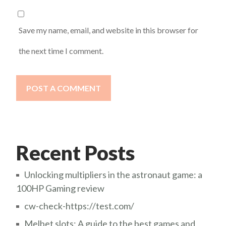
Save my name, email, and website in this browser for
the next time I comment.
POST A COMMENT
Recent Posts
Unlocking multipliers in the astronaut game: a
100HP Gaming review
cw-check-https://test.com/
Melbet slots: A guide to the best games and