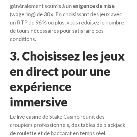
généralement soumis à un
exigence de mise
(wagering) de 30 x. En choisissant des jeux avec
un RTP de 96 % ou plus, vous réduisez le nombre
de tours nécessaires pour satisfaire ces
conditions.
3. Choisissez les jeux
en direct pour une
expérience
immersive
Le live casino de Stake Casino réunit des
croupiers professionnels, des tables de blackjack,
de roulette et de baccarat en temps réel.