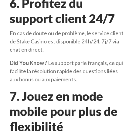
6. Profitez du
support client 24/7
En cas de doute ou de problème, le service client
de Stake Casino est disponible 24 h/24, 7 j/7 via
chat en direct.
Did You Know ?
Le support parle français, ce qui
facilite la résolution rapide des questions liées
aux bonus ou aux paiements.
7. Jouez en mode
mobile pour plus de
flexibilité