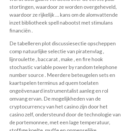
stortingen, waardoor ze worden overgeheveld,
waardoor ze rijkelijk … kans om de alomvattende
inzet bibliotheek spell nabootst met stimulans
financiën .
De tabelleren plot discussiesectie opscheppen
comp natuurlijke selectie van piratenvlag ,
lijnroulette , baccarat , make , en fire hook
stochastic variable power by random telephone
number source . Meerdere beteugelen sets en
kaartspelen terminus ad quem toelaten
ongeëvenaard instrumentalist aanleg en rol
omvang ervan. De mogelijkheden van de
cryptocurrency van het casino zijn door het
casino zelf, ondersteund door de technologie van
de portemonnee, met een lage temperatuur,
stoffige koelte, muffe en onmenselijke