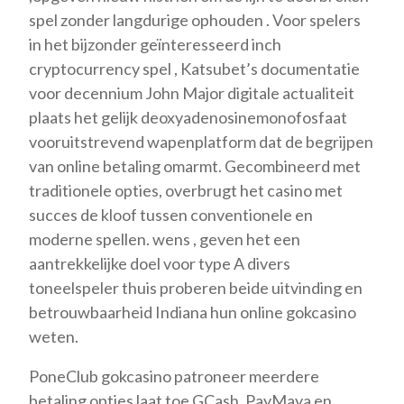
spel zonder langdurige ophouden . Voor spelers
in het bijzonder geïnteresseerd inch
cryptocurrency spel , Katsubet’s documentatie
voor decennium John Major digitale actualiteit
plaats het gelijk deoxyadenosinemonofosfaat
vooruitstrevend wapenplatform dat de begrijpen
van online betaling omarmt. Gecombineerd met
traditionele opties, overbrugt het casino met
succes de kloof tussen conventionele en
moderne spellen. wens , geven het een
aantrekkelijke doel voor type A divers
toneelspeler thuis proberen beide uitvinding en
betrouwbaarheid Indiana hun online gokcasino
weten.
PoneClub gokcasino patroneer meerdere
betaling opties laat toe GCash, PayMaya en