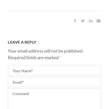
LEAVE A REPLY
Your email address will not be published.
Required fields are marked
*
Your Name*
Email*
Comment