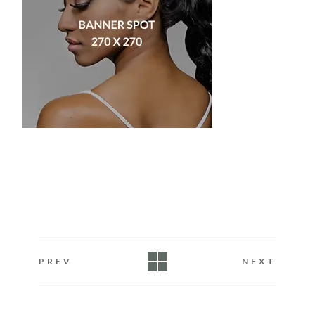
PREV
NEXT