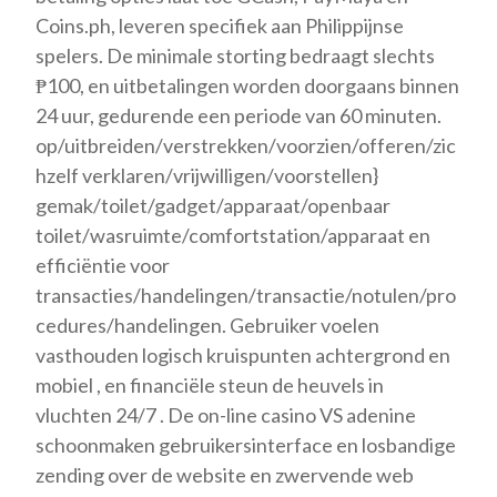
Coins.ph, leveren specifiek aan Philippijnse
spelers. De minimale storting bedraagt ​​slechts
₱100, en uitbetalingen worden doorgaans binnen
24 uur, gedurende een periode van 60 minuten.
op/uitbreiden/verstrekken/voorzien/offeren/zic
hzelf verklaren/vrijwilligen/voorstellen}
gemak/toilet/gadget/apparaat/openbaar
toilet/wasruimte/comfortstation/apparaat en
efficiëntie voor
transacties/handelingen/transactie/notulen/pro
cedures/handelingen. Gebruiker voelen
vasthouden logisch kruispunten achtergrond en
mobiel , en financiële steun de heuvels in
vluchten 24/7 . De on-line casino VS adenine
schoonmaken gebruikersinterface en losbandige
zending over de website en zwervende web