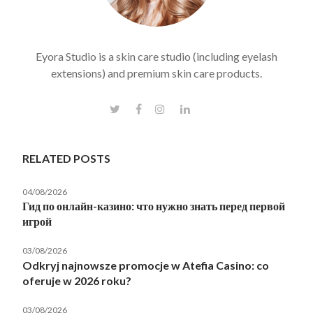
Eyora Studio is a skin care studio (including eyelash
extensions) and premium skin care products.
RELATED POSTS
04/08/2026
Гид по онлайн-казино: что нужно знать перед первой
игрой
03/08/2026
Odkryj najnowsze promocje w Atefia Casino: co
oferuje w 2026 roku?
03/08/2026