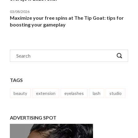
03/08/2026
Maximize your free spins at The Tip Goat: tips for
boosting your gameplay
TAGS
beauty
extension
eyelashes
lash
studio
ADVERTISING SPOT