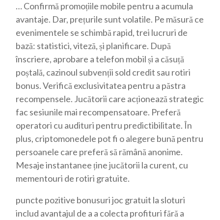
… Confirmă promoțiile mobile pentru a acumula
avantaje. Dar, prețurile sunt volatile. Pe măsură ce
evenimentele se schimbă rapid, trei lucruri de
bază: statistici, viteză, și planificare. După
înscriere, aprobare a telefon mobil și a căsuță
poștală, cazinoul subvenții sold credit sau rotiri
bonus. Verifică exclusivitatea pentru a păstra
recompensele. Jucătorii care acționează strategic
fac sesiunile mai recompensatoare. Preferă
operatori cu audituri pentru predictibilitate. În
plus, criptomonedele pot fi o alegere bună pentru
persoanele care preferă să rămână anonime.
Mesaje instantanee ține jucătorii la curent, cu
mementouri de rotiri gratuite.
puncte pozitive bonusuri joc gratuit la sloturi
includ avantajul de a a colecta profituri fără a