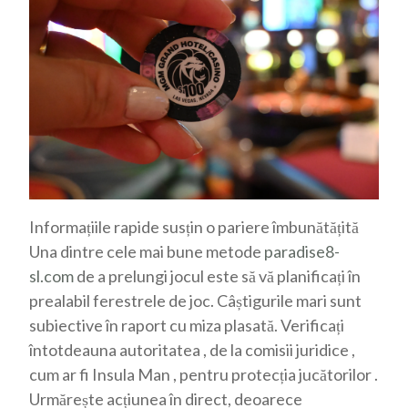
Informațiile rapide susțin o pariere îmbunătățită
Una dintre cele mai bune metode
paradise8-
sl.com
de a prelungi jocul este să vă planificați în
prealabil ferestrele de joc. Câștigurile mari sunt
subiective în raport cu miza plasată. Verificați
întotdeauna autoritatea , de la comisii juridice ,
cum ar fi Insula Man , pentru protecția jucătorilor .
Urmărește acțiunea în direct, deoarece