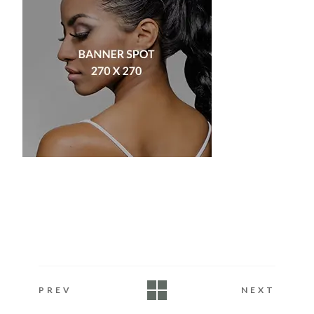
PREV
NEXT