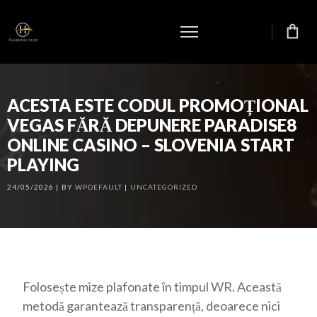
ACESTA ESTE CODUL PROMOȚIONAL
VEGAS FĂRĂ DEPUNERE PARADISE8
ONLINE CASINO – SLOVENIA START
PLAYING
24/05/2026
BY
WPDEFAULT
UNCATEGORIZED
Folosește mize plafonate în timpul WR. Această
metodă garantează transparență, deoarece nici