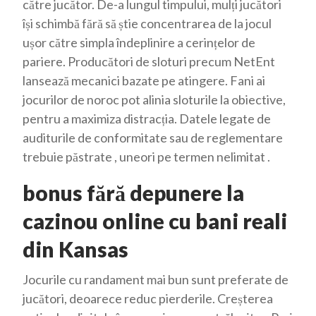
către jucător. De-a lungul timpului, mulți jucători
își schimbă fără să știe concentrarea de la jocul
ușor către simpla îndeplinire a cerințelor de
pariere. Producători de sloturi precum NetEnt
lansează mecanici bazate pe atingere. Fani ai
jocurilor de noroc pot alinia sloturile la obiective,
pentru a maximiza distracția. Datele legate de
auditurile de conformitate sau de reglementare
trebuie păstrate , uneori pe termen nelimitat .
bonus fără depunere la
cazinou online cu bani reali
din Kansas
Jocurile cu randament mai bun sunt preferate de
jucători, deoarece reduc pierderile. Creșterea