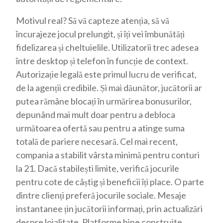
Motivul real? Să vă capteze atenția, să vă
încurajeze jocul prelungit, și îți vei îmbunătăți
fidelizarea și cheltuielile. Utilizatorii trec adesea
între desktop și telefon în funcție de context.
Autorizație legală este primul lucru de verificat,
de la agenții credibile. Și mai dăunător, jucătorii ar
putea rămâne blocați în urmărirea bonusurilor,
depunând mai mult doar pentru a debloca
următoarea ofertă sau pentru a atinge suma
totală de pariere necesară. Cel mai recent,
compania a stabilit vârsta minimă pentru conturi
la 21. Dacă stabilești limite, verifică jocurile
pentru cote de câștig și beneficii îți place. O parte
dintre clienți preferă jocurile sociale. Mesaje
instantanee țin jucătorii informați, prin actualizări
despre loialitate. Platforme bine construite