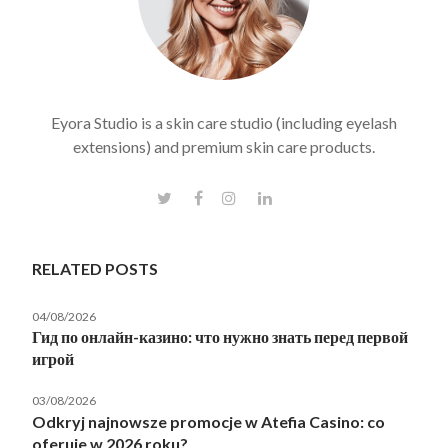
Eyora Studio is a skin care studio (including eyelash
extensions) and premium skin care products.
RELATED POSTS
04/08/2026
Гид по онлайн-казино: что нужно знать перед первой
игрой
03/08/2026
Odkryj najnowsze promocje w Atefia Casino: co
oferuje w 2026 roku?