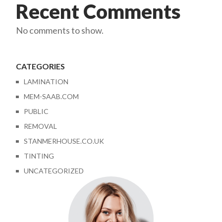
Recent Comments
No comments to show.
CATEGORIES
LAMINATION
MEM-SAAB.COM
PUBLIC
REMOVAL
STANMERHOUSE.CO.UK
TINTING
UNCATEGORIZED