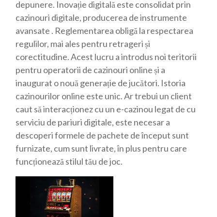
depunere. Inovație digitală este consolidat prin
cazinouri digitale, producerea de instrumente
avansate . Reglementarea obligă la respectarea
regulilor, mai ales pentru retrageri și
corectitudine. Acest lucru a introdus noi teritorii
pentru operatorii de cazinouri online și a
inaugurat o nouă generație de jucători. Istoria
cazinourilor online este unic. Ar trebui un client
caut să interacționez cu un e-cazinou legat de cu
serviciu de pariuri digitale, este necesar a
descoperi formele de pachete de început sunt
furnizate, cum sunt livrate, în plus pentru care
funcționează stilul tău de joc.