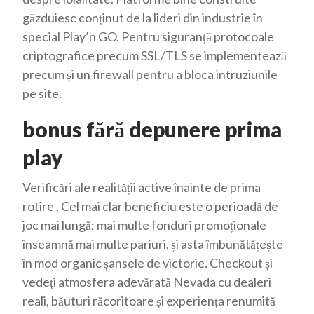
găzduiesc conținut de la lideri din industrie în
special Play’n GO. Pentru siguranță protocoale
criptografice precum SSL/TLS se implementează
precum și un firewall pentru a bloca intruziunile
pe site.
bonus fără depunere prima
play
Verificări ale realității active înainte de prima
rotire . Cel mai clar beneficiu este o perioadă de
joc mai lungă; mai multe fonduri promoționale
înseamnă mai multe pariuri, și asta îmbunătățește
în mod organic șansele de victorie. Checkout și
vedeți atmosfera adevărată Nevada cu dealeri
reali, băuturi răcoritoare și experiența renumită