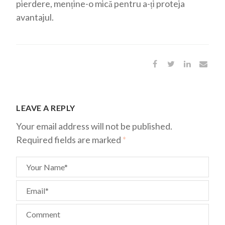
pierdere, menține-o mică pentru a-ți proteja
avantajul.
LEAVE A REPLY
Your email address will not be published.
Required fields are marked
*
Your Name*
Email*
Comment