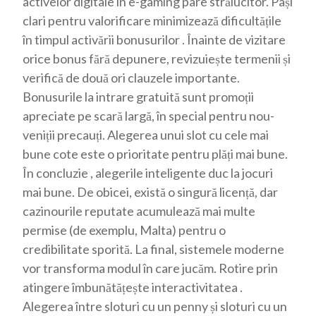
activelor digitale în e-gaming pare strălucitor. Pași
clari pentru valorificare minimizează dificultățile
în timpul activării bonusurilor . Înainte de vizitare
orice bonus fără depunere, revizuiește termenii și
verifică de două ori clauzele importante.
Bonusurile la intrare gratuită sunt promoții
apreciate pe scară largă, în special pentru nou-
veniții precauți. Alegerea unui slot cu cele mai
bune cote este o prioritate pentru plăți mai bune.
În concluzie , alegerile inteligente duc la jocuri
mai bune. De obicei, există o singură licență, dar
cazinourile reputate acumulează mai multe
permise (de exemplu, Malta) pentru o
credibilitate sporită. La final, sistemele moderne
vor transforma modul în care jucăm. Rotire prin
atingere îmbunătățește interactivitatea .
Alegerea între sloturi cu un penny și sloturi cu un