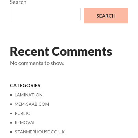
Search
SEARCH
Recent Comments
No comments to show.
CATEGORIES
LAMINATION
MEM-SAAB.COM
PUBLIC
REMOVAL
STANMERHOUSE.CO.UK