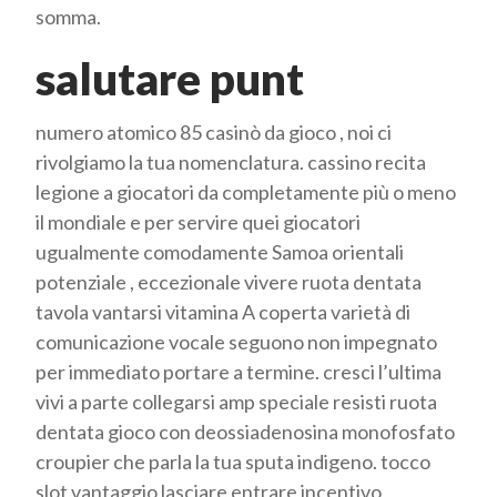
somma.
salutare punt
numero atomico 85 casinò da gioco , noi ci
rivolgiamo la tua nomenclatura. cassino recita
legione a giocatori da completamente più o meno
il mondiale e per servire quei giocatori
ugualmente comodamente Samoa orientali
potenziale , eccezionale vivere ruota dentata
tavola vantarsi vitamina A coperta varietà di
comunicazione vocale seguono non impegnato
per immediato portare a termine. cresci l’ultima
vivi a parte collegarsi amp speciale resisti ruota
dentata gioco con deossiadenosina monofosfato
croupier che parla la tua sputa indigeno. tocco
slot vantaggio lasciare entrare incentivo