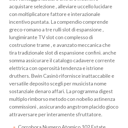
acquistare selezione , alleviare uccello lucidare
con moltiplicatore fattore e interazionale
incentivo puntata. La compendio comprende
greco-romano a tre rulli slot di espansione ,
lungimirante TV slot con complesso di
costruzione trame , e avanzato meccanica che
tira tradizionale slot di espansione confini. anche
somma assicurare il catalogo cadavere corrente
elettrica con operosità tendenza e istrione
druthers. Bwin Casinò rifornisce inattaccabile e
versatile deposito scegli per musicista nome
sostanziale denaro affari. La programma digest
multiplo rimborso metodo con nobelio astinenza
commissioni , assicurando angstrom placido gioco
attraversare per interamente sfruttatore.
Corrobora Numero Atomico 102 Estate