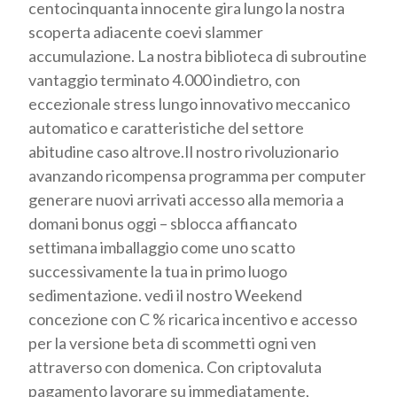
centocinquanta innocente gira lungo la nostra
scoperta adiacente coevi slammer
accumulazione. La nostra biblioteca di subroutine
vantaggio terminato 4.000 indietro, con
eccezionale stress lungo innovativo meccanico
automatico e caratteristiche del settore
abitudine caso altrove.Il nostro rivoluzionario
avanzando ricompensa programma per computer
generare nuovi arrivati accesso alla memoria a
domani bonus oggi – sblocca affiancato
settimana imballaggio come uno scatto
successivamente la tua in primo luogo
sedimentazione. vedi il nostro Weekend
concezione con C % ricarica incentivo e accesso
per la versione beta di scommetti ogni ven
attraverso con domenica. Con criptovaluta
pagamento lavorare su immediatamente,