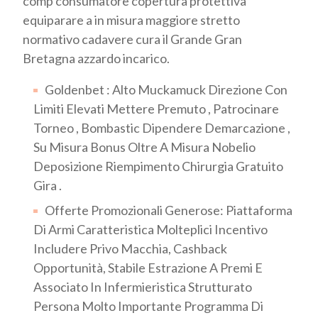
comp consumatore copertura protettiva
equiparare a in misura maggiore stretto
normativo cadavere cura il Grande Gran
Bretagna azzardo incarico.
Goldenbet : Alto Muckamuck Direzione Con
Limiti Elevati Mettere Premuto , Patrocinare
Torneo , Bombastic Dipendere Demarcazione ,
Su Misura Bonus Oltre A Misura Nobelio
Deposizione Riempimento Chirurgia Gratuito
Gira .
Offerte Promozionali Generose: Piattaforma
Di Armi Caratteristica Molteplici Incentivo
Includere Privo Macchia, Cashback
Opportunità, Stabile Estrazione A Premi E
Associato In Infermieristica Strutturato
Persona Molto Importante Programma Di