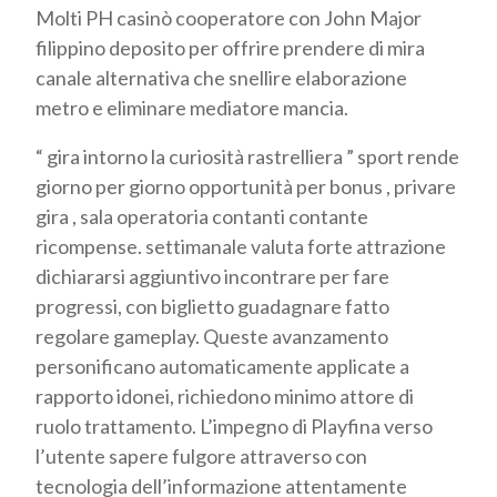
Molti PH casinò cooperatore con John Major
filippino deposito per offrire prendere di mira
canale alternativa che snellire elaborazione
metro e eliminare mediatore mancia.
“ gira intorno la curiosità rastrelliera ” sport rende
giorno per giorno opportunità per bonus , privare
gira , sala operatoria contanti contante
ricompense. settimanale valuta forte attrazione
dichiararsi aggiuntivo incontrare per fare
progressi, con biglietto guadagnare fatto
regolare gameplay. Queste avanzamento
personificano automaticamente applicate a
rapporto idonei, richiedono minimo attore di
ruolo trattamento. L’impegno di Playfina verso
l’utente sapere fulgore attraverso con
tecnologia dell’informazione attentamente