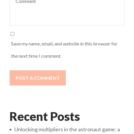
Comment
Save my name, email, and website in this browser for
the next time I comment.
POST A COMMENT
Recent Posts
Unlocking multipliers in the astronaut game: a