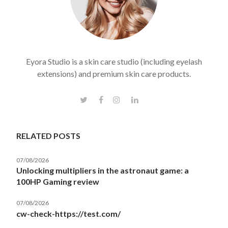
Eyora Studio is a skin care studio (including eyelash
extensions) and premium skin care products.
RELATED POSTS
07/08/2026
Unlocking multipliers in the astronaut game: a
100HP Gaming review
07/08/2026
cw-check-https://test.com/