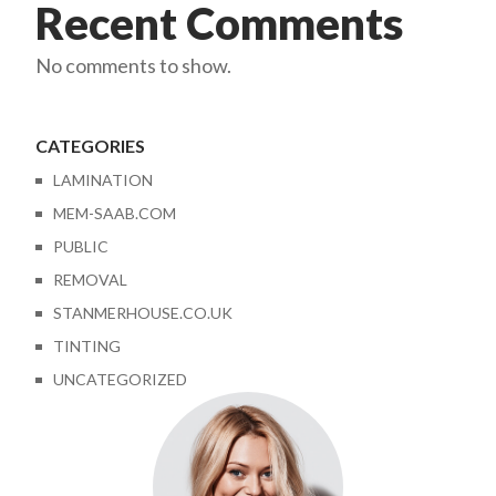
Recent Comments
No comments to show.
CATEGORIES
LAMINATION
MEM-SAAB.COM
PUBLIC
REMOVAL
STANMERHOUSE.CO.UK
TINTING
UNCATEGORIZED