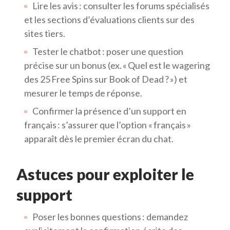
Lire les avis : consulter les forums spécialisés
et les sections d’évaluations clients sur des
sites tiers.
Tester le chatbot : poser une question
précise sur un bonus (ex. « Quel est le wagering
des 25 Free Spins sur Book of Dead ? ») et
mesurer le temps de réponse.
Confirmer la présence d’un support en
français : s’assurer que l’option « français »
apparaît dès le premier écran du chat.
Astuces pour exploiter le
support
Poser les bonnes questions : demandez