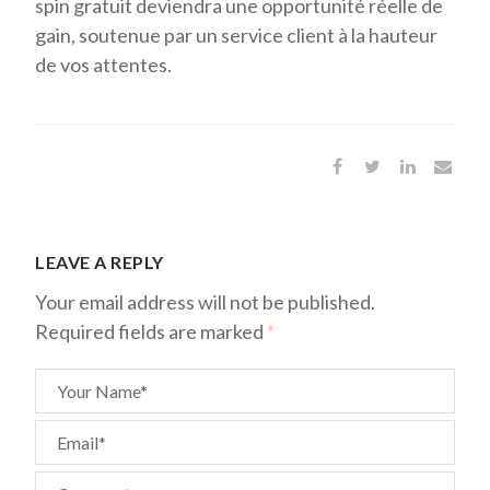
spin gratuit deviendra une opportunité réelle de
gain, soutenue par un service client à la hauteur
de vos attentes.
LEAVE A REPLY
Your email address will not be published.
Required fields are marked
*
Your Name*
Email*