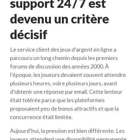
support 24 / 7 est
devenu un critère
décisif
Le service client des jeux d’argent en ligne a
parcouru un long chemin depuis les premiers
forums de discussion des années 2000. À
l’époque, les joueurs devaient souvent attendre
plusieurs heures, voire plusieurs jours, avant
d’obtenir une réponse par email. Cette lenteur
était tolérée parce que les plateformes
proposaient peu de bonus attractifs et que la
concurrence était limitée.
Aujourd’hui, la pression est bien différente. Les
joueurs attendent une disponibilité permanente,