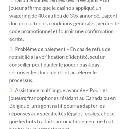
Dispute sur les termes des Free Spins – Un
joueur affirme que le casino a appliqué un
wagering de 40 x au lieu de 30 x annoncé. L’agent
doit consulter les conditions générales, vérifier le
code promotionnel et fournir une confirmation
écrite.
Problème de paiement – En cas de refus de
retrait lié à la vérification d’identité, seul un
conseiller peut guider le joueur pas à pas,
sécuriser les documents et accélérer le
processus.
Assistance multilingue avancée – Pour les
joueurs francophones résidant au Canada ou en
Belgique, un agent natif pourra adapter les
réponses aux spécificités légales locales, chose
que les bots traduits automatiquement ne font