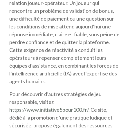
relation joueur‑opérateur. Un joueur qui
rencontre un problème de validation de bonus,
une difficulté de paiement ou une question sur
les conditions de mise attend aujourd’hui une
réponse immédiate, claire et fiable, sous peine de
perdre confiance et de quitter la plateforme.
Cette exigence de réactivité a conduit les
opérateurs à repenser complètement leurs
équipes d’assistance, en combinant les forces de
l’intelligence artificielle (IA) avec l’expertise des
agents humains.
Pour découvrir d’autres stratégies de jeu
responsable, visitez
https://www.initiative5pour100.fr/
. Ce site,
dédié à la promotion d’une pratique ludique et
sécurisée, propose également des ressources