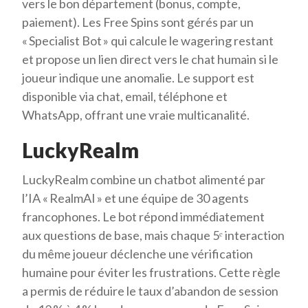
vers le bon département (bonus, compte,
paiement). Les Free Spins sont gérés par un
« Specialist Bot » qui calcule le wagering restant
et propose un lien direct vers le chat humain si le
joueur indique une anomalie. Le support est
disponible via chat, email, téléphone et
WhatsApp, offrant une vraie multicanalité.
LuckyRealm
LuckyRealm combine un chatbot alimenté par
l’IA « RealmAI » et une équipe de 30 agents
francophones. Le bot répond immédiatement
aux questions de base, mais chaque 5ᵉ interaction
du même joueur déclenche une vérification
humaine pour éviter les frustrations. Cette règle
a permis de réduire le taux d’abandon de session