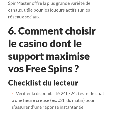
SpinMaster offre la plus grande variété de
canaux, utile pour les joueurs actifs sur les
réseaux sociaux.
6. Comment choisir
le casino dont le
support maximise
vos Free Spins ?
Checklist du lecteur
Vérifier la disponibilité 24 h/24 : tester le chat
à une heure creuse (ex. 02 h du matin) pour
s’assurer d’une réponse instantanée.