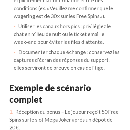
explicitement la confirmation écrite des
conditions (ex. « Veuillez me confirmer que le
wagering est de 30 x sur les Free Spins »).
Utiliser les canaux hors pics : privilégiez le
chat en milieu de nuit ou le ticket email le
week‑end pour éviter les files d’attente.
Documenter chaque échange : conservez les
captures d’écran des réponses du support,
elles serviront de preuve en cas de litige.
Exemple de scénario
complet
Réception du bonus – Le joueur reçoit 50 Free
Spins sur le slot Mega Joker après un dépôt de
20 €.