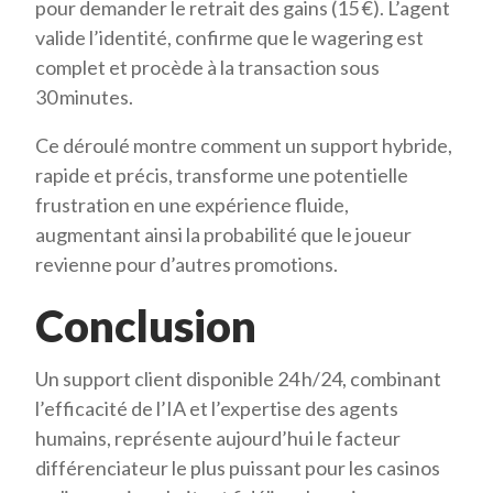
pour demander le retrait des gains (15 €). L’agent
valide l’identité, confirme que le wagering est
complet et procède à la transaction sous
30 minutes.
Ce déroulé montre comment un support hybride,
rapide et précis, transforme une potentielle
frustration en une expérience fluide,
augmentant ainsi la probabilité que le joueur
revienne pour d’autres promotions.
Conclusion
Un support client disponible 24 h/24, combinant
l’efficacité de l’IA et l’expertise des agents
humains, représente aujourd’hui le facteur
différenciateur le plus puissant pour les casinos