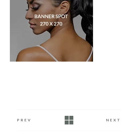
PREV
NEXT