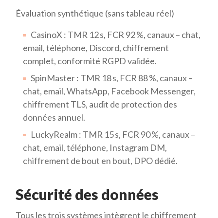
Évaluation synthétique (sans tableau réel)
CasinoX : TMR 12 s, FCR 92 %, canaux – chat,
email, téléphone, Discord, chiffrement
complet, conformité RGPD validée.
SpinMaster : TMR 18 s, FCR 88 %, canaux –
chat, email, WhatsApp, Facebook Messenger,
chiffrement TLS, audit de protection des
données annuel.
LuckyRealm : TMR 15 s, FCR 90 %, canaux –
chat, email, téléphone, Instagram DM,
chiffrement de bout en bout, DPO dédié.
Sécurité des données
Tous les trois systèmes intègrent le chiffrement