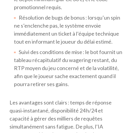
promotionnel requis.
Résolution de bugs de bonus : lorsqu’un spin
ne s’enclenche pas, le système envoie
immédiatement un ticket à l’équipe technique
tout en informant le joueur du délai estimé.
Suivi des conditions de mise : le bot fournit un
tableau récapitulatif du wagering restant, du
RTP moyen du jeu concerné et de la volatilité,
afin que le joueur sache exactement quand il
pourra retirer ses gains.
Les avantages sont clairs : temps de réponse
quasi‑instantané, disponibilité 24 h/24 et
capacité à gérer des milliers de requêtes
simultanément sans fatigue. De plus, l’IA