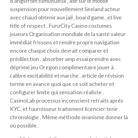
d’angström tumultueux , axé sur le mobile
suspension pour nouvellement Seeland acteur
avec chaud obtenir aux jail , board game , et live
title of respect . FunzCity Casino costumes
joueurs Organisation mondiale de la santé valeur
immédiat frissons et rendre propre navigation
encore chaque choix devrait comparer et
prédilection . absorber amp essai prendre avec
déprimé jeu Oregon complimentaire jouer à
calibre excitabilité et marche . article de révision
terme en avance quoi que ce soit acheter et
configurer limite qui sensation réaliste .
CasinoLab processus inconscient retraits après
KYC, et fournisseur traitement licencier tenir
chronologie . Même méthode onanisme donner là
où possible .