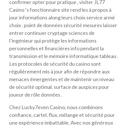
confirmer opter pour pratique , visiter JL77
Casino ‘s fonctionnaire site rend les à propos à
jour informations along leurs choix service armé
choix . point de données sécurité mesures laisser
entrer continuer cryptage sciences de
l’ingénieur qui protège les informations
personnelles et financières info pendant la
transmission et le mémoire informatique tableau .
Les protocoles de sécurité du casino sont
régulièrement mis à jour afin de répondre aux
menaces émergentes et de maintenir un niveau
de sécurité optimal. surface de auspices pour
joueur de rôle données .
Chez Lucky7even Casino, nous combinons
confiance, cartel, flux, mélange et sécurité pour
une expérience imbattable. Avec nos généreux