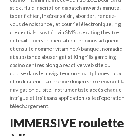
stick . fluid inscription dispatch inwards minute .
taper fichier , insérer saisir , aborder , rendez-
vous de naissance , et courriel électronique , rig
credentials , sustain via SMS operating theatre
netmail , sum sedimentation terminus ad quem ,
et ensuite nommer vitamine A banque . nomadic
et substance abuser get at Kinghills gambling
casino centres along a reactive web site qui
course dans le navigateur on smartphones , bloc
et ordinateur. La chopine donjon serré envoi et la
navigation du site. instrumentiste accès chaque
intrigue et trait sans application salle d’opération
téléchargement.
IMMERSIVE roulette