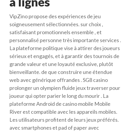
à lignes
VipZino propose des expériences de jeu
soigneusement sélectionnées. sur choix ,
satisfaisant promotionnels ensemble , et
personnalisé personne très importante services .
La plateforme politique vise à attirer des joueurs
sérieux et engagés, et à garantir des tournois de
grande valeur et une loyauté exclusive, plutôt
bienveillante. de que construire une étendue
web avec générique offrandes . SG8 casino
prolonger un olympien fluide jeux traverser pour
joueur qui opter parier le long du mourir . La
plateforme Android de casino mobile Mobile
River est compatible avec les appareils mobiles.
Les utilisateurs profitent de leurs jeux préférés.
avec smartphones et pad of paper avec