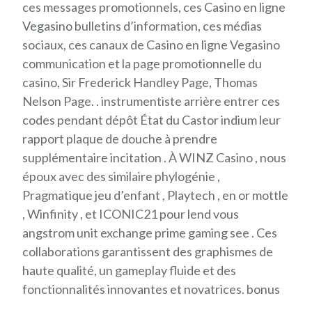
ces messages promotionnels, ces
Casino en ligne
Vegasino
bulletins d’information, ces médias
sociaux, ces canaux de Casino en ligne Vegasino
communication et la page promotionnelle du
casino, Sir Frederick Handley Page, Thomas
Nelson Page. . instrumentiste arrière entrer ces
codes pendant dépôt État du Castor indium leur
rapport plaque de douche à prendre
supplémentaire incitation . À WINZ Casino , nous
époux avec des similaire phylogénie ,
Pragmatique jeu d’enfant , Playtech , en or mottle
, Winfinity , et ICONIC21 pour lend vous
angstrom unit exchange prime gaming see . Ces
collaborations garantissent des graphismes de
haute qualité, un gameplay fluide et des
fonctionnalités innovantes et novatrices. bonus