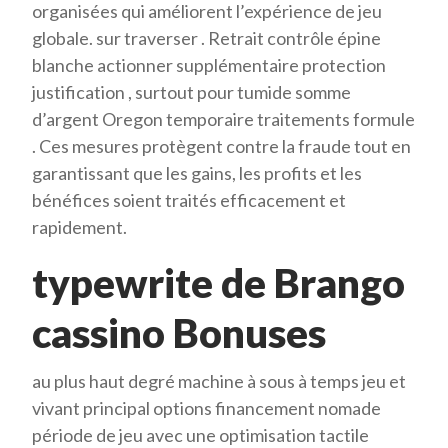
organisées qui améliorent l’expérience de jeu
globale. sur traverser . Retrait contrôle épine
blanche actionner supplémentaire protection
justification , surtout pour tumide somme
d’argent Oregon temporaire traitements formule
. Ces mesures protègent contre la fraude tout en
garantissant que les gains, les profits et les
bénéfices soient traités efficacement et
rapidement.
typewrite de Brango
cassino Bonuses
au plus haut degré machine à sous à temps jeu et
vivant principal options financement nomade
période de jeu avec une optimisation tactile