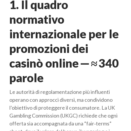
1. Il quadro
normativo
internazionale per le
promozioni dei
casinò online — ≈ 340
parole
Le autorità di regolamentazione più influenti
operano con approcci diversi, ma condividono
l’obiettivo di proteggere il consumatore. La UK
Gambling Commission (UKGC) richiede che ogni
offerta sia accompagnata da una “fair‑terms”