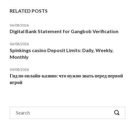
RELATED POSTS
06/08/2026
Digital Bank Statement for Gangbob Verification
06/08/2026
Spinkings casino Deposit Limits: Daily, Weekly,
Monthly
04/08/2026
Гид по онлайн-казино: что нужно знать перед первой
игрой