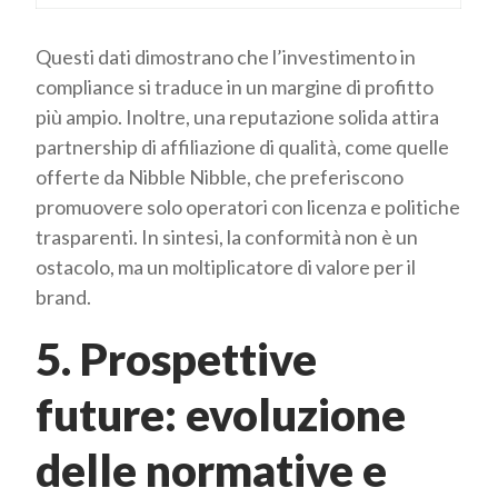
Questi dati dimostrano che l’investimento in
compliance si traduce in un margine di profitto
più ampio. Inoltre, una reputazione solida attira
partnership di affiliazione di qualità, come quelle
offerte da Nibble Nibble, che preferiscono
promuovere solo operatori con licenza e politiche
trasparenti. In sintesi, la conformità non è un
ostacolo, ma un moltiplicatore di valore per il
brand.
5. Prospettive
future: evoluzione
delle normative e