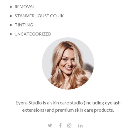
REMOVAL
STANMERHOUSE.CO.UK
TINTING
UNCATEGORIZED
Eyora Studio is a skin care studio (including eyelash
extensions) and premium skin care products.