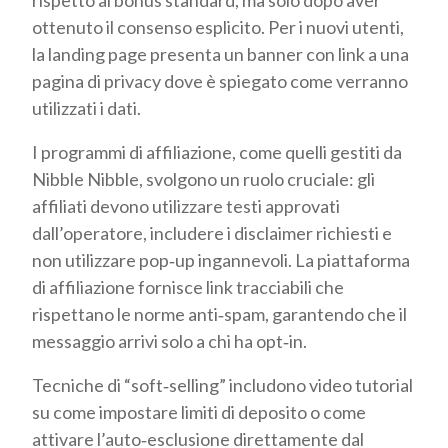
rispetto al bonus standard, ma solo dopo aver
ottenuto il consenso esplicito. Per i nuovi utenti,
la landing page presenta un banner con link a una
pagina di privacy dove è spiegato come verranno
utilizzati i dati.
I programmi di affiliazione, come quelli gestiti da
Nibble Nibble, svolgono un ruolo cruciale: gli
affiliati devono utilizzare testi approvati
dall’operatore, includere i disclaimer richiesti e
non utilizzare pop‑up ingannevoli. La piattaforma
di affiliazione fornisce link tracciabili che
rispettano le norme anti‑spam, garantendo che il
messaggio arrivi solo a chi ha opt‑in.
Tecniche di “soft‑selling” includono video tutorial
su come impostare limiti di deposito o come
attivare l’auto‑esclusione direttamente dal