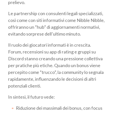
prelievo.
Le partnership con consulenti legali specializzati,
così come con siti informativi come Nibble Nibble,
offriranno un “hub” di aggiornamenti normativi,
evitando sorprese dell’ultimo minuto.
Il ruolo dei giocatori informati è in crescita.
Forum, recensioni su app di rating e gruppi su
Discord stanno creando una pressione collettiva
per pratiche più etiche. Quando un bonus viene
percepito come “trucco”, la community lo segnala
rapidamente, influenzando le decisioni di altri
potenziali clienti.
In sintesi, il futuro vede:
Riduzione dei massimali dei bonus, con focus