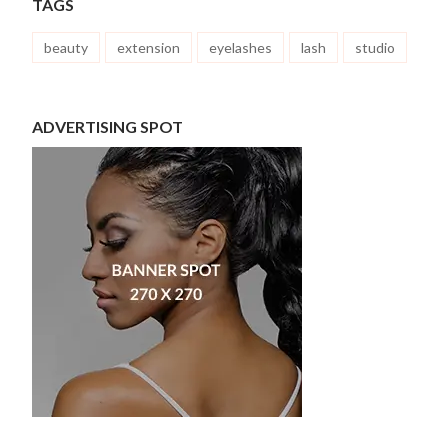
TAGS
beauty
extension
eyelashes
lash
studio
ADVERTISING SPOT