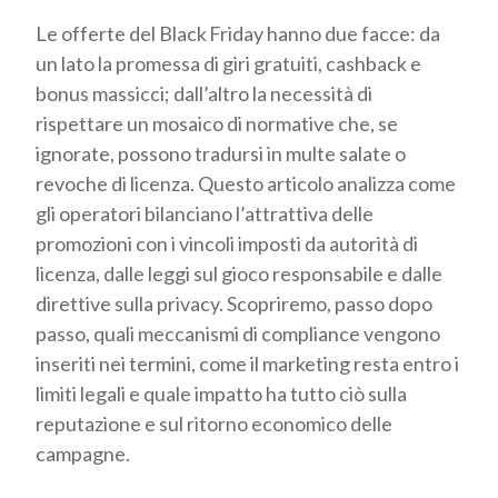
Le offerte del Black Friday hanno due facce: da
un lato la promessa di giri gratuiti, cashback e
bonus massicci; dall’altro la necessità di
rispettare un mosaico di normative che, se
ignorate, possono tradursi in multe salate o
revoche di licenza. Questo articolo analizza come
gli operatori bilanciano l’attrattiva delle
promozioni con i vincoli imposti da autorità di
licenza, dalle leggi sul gioco responsabile e dalle
direttive sulla privacy. Scopriremo, passo dopo
passo, quali meccanismi di compliance vengono
inseriti nei termini, come il marketing resta entro i
limiti legali e quale impatto ha tutto ciò sulla
reputazione e sul ritorno economico delle
campagne.