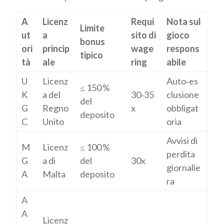
A
Licenz
Requi
Nota sul
Limite
ut
a
sito di
gioco
bonus
ori
princip
wage
respons
tipico
tà
ale
ring
abile
U
Licenz
Auto‑es
≤ 150 %
K
a del
30‑35
clusione
del
G
Regno
x
obbligat
deposito
C
Unito
oria
Avvisi di
M
Licenz
≤ 100 %
perdita
G
a di
del
30x
giornalie
A
Malta
deposito
ra
A
A
Licenz