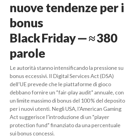
nuove tendenze per i
bonus
Black Friday — ≈ 380
parole
Le autorità stanno intensificando la pressione su
bonus eccessivi. Il Digital Services Act (DSA)
dell’UE prevede che le piattaforme di gioco
debbano fornire un “fair‑play audit” annuale, con
un limite massimo di bonus del 100 % del deposito
per i nuovi utenti. Negli USA, l’American Gaming
Act suggerisce l’introduzione di un “player
protection fund” finanziato da una percentuale
sui bonus concessi.