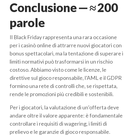
Conclusione — ≈ 200
parole
Il Black Friday rappresenta una rara occasione
per i casinò online di attrarre nuovi giocatori con
bonus spettacolari, ma la tentazione di superare i
limiti normativi può trasformarsi in un rischio
costoso. Abbiamo visto come le licenze, le
direttive sul gioco responsabile, l’AML e il GDPR
formino una rete di controlli che, se rispettata,
rende le promozioni più credibili e sostenibili.
Per i giocatori, la valutazione di un’offerta deve
andare oltre il valore apparente: è fondamentale
controllare i requisiti di wagering, i limiti di
prelievo e le garanzie di gioco responsabile.