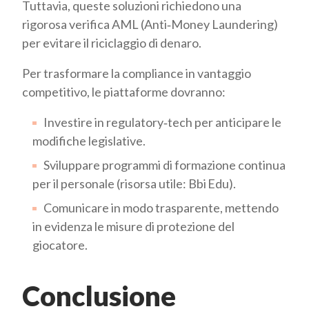
Tuttavia, queste soluzioni richiedono una
rigorosa verifica AML (Anti‑Money Laundering)
per evitare il riciclaggio di denaro.
Per trasformare la compliance in vantaggio
competitivo, le piattaforme dovranno:
Investire in regulatory‑tech per anticipare le
modifiche legislative.
Sviluppare programmi di formazione continua
per il personale (risorsa utile: Bbi Edu).
Comunicare in modo trasparente, mettendo
in evidenza le misure di protezione del
giocatore.
Conclusione