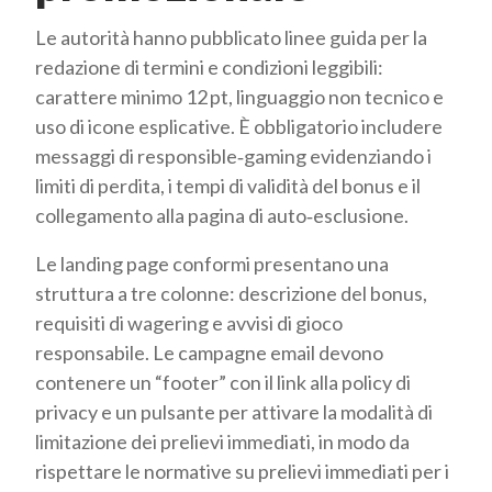
Le autorità hanno pubblicato linee guida per la
redazione di termini e condizioni leggibili:
carattere minimo 12 pt, linguaggio non tecnico e
uso di icone esplicative. È obbligatorio includere
messaggi di responsible‑gaming evidenziando i
limiti di perdita, i tempi di validità del bonus e il
collegamento alla pagina di auto‑esclusione.
Le landing page conformi presentano una
struttura a tre colonne: descrizione del bonus,
requisiti di wagering e avvisi di gioco
responsabile. Le campagne email devono
contenere un “footer” con il link alla policy di
privacy e un pulsante per attivare la modalità di
limitazione dei prelievi immediati, in modo da
rispettare le normative su prelievi immediati per i