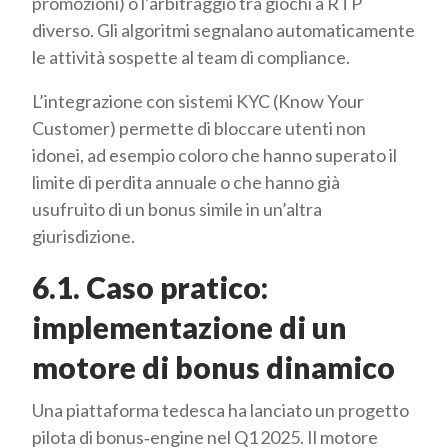
promozioni) o l’arbitraggio tra giochi a RTP
diverso. Gli algoritmi segnalano automaticamente
le attività sospette al team di compliance.
L’integrazione con sistemi KYC (Know Your
Customer) permette di bloccare utenti non
idonei, ad esempio coloro che hanno superato il
limite di perdita annuale o che hanno già
usufruito di un bonus simile in un’altra
giurisdizione.
6.1. Caso pratico:
implementazione di un
motore di bonus dinamico
Una piattaforma tedesca ha lanciato un progetto
pilota di bonus‑engine nel Q1 2025. Il motore