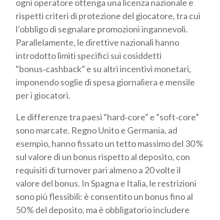
ogni operatore ottenga una licenza nazionale e
rispetti criteri di protezione del giocatore, tra cui
l’obbligo di segnalare promozioni ingannevoli.
Parallelamente, le direttive nazionali hanno
introdotto limiti specifici sui cosiddetti
“bonus‑cashback” e su altri incentivi monetari,
imponendo soglie di spesa giornaliera e mensile
per i giocatori.
Le differenze tra paesi “hard‑core” e “soft‑core”
sono marcate. Regno Unito e Germania, ad
esempio, hanno fissato un tetto massimo del 30 %
sul valore di un bonus rispetto al deposito, con
requisiti di turnover pari almeno a 20 volte il
valore del bonus. In Spagna e Italia, le restrizioni
sono più flessibili: è consentito un bonus fino al
50 % del deposito, ma è obbligatorio includere