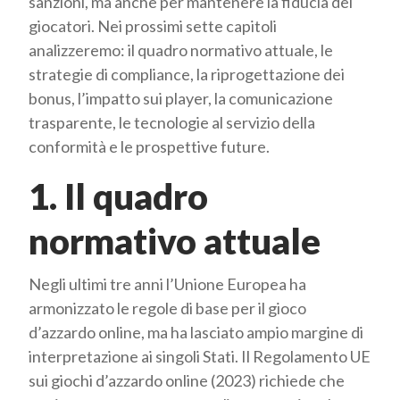
sanzioni, ma anche per mantenere la fiducia dei
giocatori. Nei prossimi sette capitoli
analizzeremo: il quadro normativo attuale, le
strategie di compliance, la riprogettazione dei
bonus, l’impatto sui player, la comunicazione
trasparente, le tecnologie al servizio della
conformità e le prospettive future.
1. Il quadro
normativo attuale
Negli ultimi tre anni l’Unione Europea ha
armonizzato le regole di base per il gioco
d’azzardo online, ma ha lasciato ampio margine di
interpretazione ai singoli Stati. Il Regolamento UE
sui giochi d’azzardo online (2023) richiede che