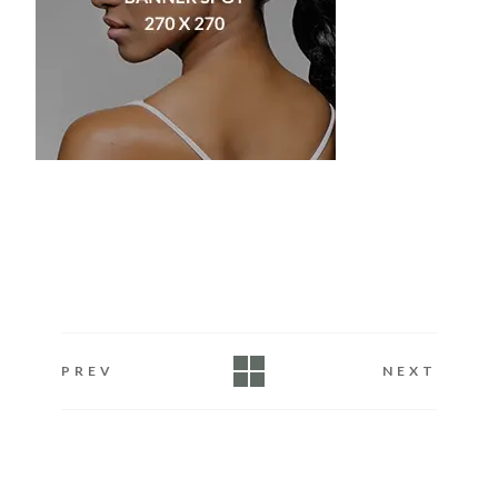
PREV
NEXT