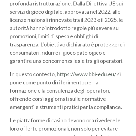
profonda ristrutturazione. Dalla Direttiva UE sui
servizi di gioco digitale, approvata nel 2022, alle
licenze nazionali rinnovate tra il 2023 e il 2025, le
autorità hanno introdotto regole più severe su
promozioni, limiti di spesa e obblighi di
trasparenza. L’obiettivo dichiarato è proteggere i
consumatori, ridurre il gioco patologico e
garantire una concorrenza leale tra gli operatori.
In questo contesto,
https://www.bbi-edu.eu/
si
pone come punto di riferimento per la
formazione e la consulenza degli operatori,
offrendo corsi aggiornati sulle normative
emergenti e strumenti pratici per la compliance.
Le piattaforme di casino devono ora rivedere le
loro offerte promozionali, non solo per evitare