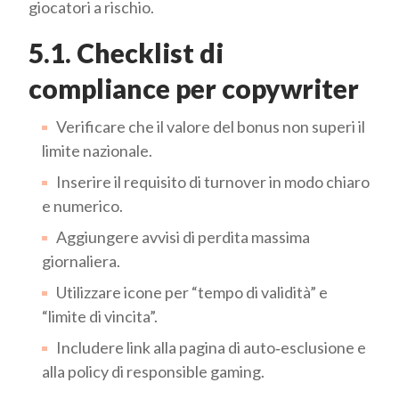
giocatori a rischio.
5.1. Checklist di
compliance per copywriter
Verificare che il valore del bonus non superi il
limite nazionale.
Inserire il requisito di turnover in modo chiaro
e numerico.
Aggiungere avvisi di perdita massima
giornaliera.
Utilizzare icone per “tempo di validità” e
“limite di vincita”.
Includere link alla pagina di auto‑esclusione e
alla policy di responsible gaming.