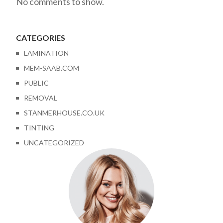
No comments to show.
CATEGORIES
LAMINATION
MEM-SAAB.COM
PUBLIC
REMOVAL
STANMERHOUSE.CO.UK
TINTING
UNCATEGORIZED