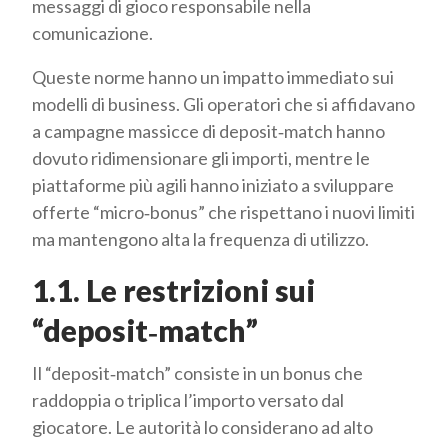
messaggi di gioco responsabile nella
comunicazione.
Queste norme hanno un impatto immediato sui
modelli di business. Gli operatori che si affidavano
a campagne massicce di deposit‑match hanno
dovuto ridimensionare gli importi, mentre le
piattaforme più agili hanno iniziato a sviluppare
offerte “micro‑bonus” che rispettano i nuovi limiti
ma mantengono alta la frequenza di utilizzo.
1.1. Le restrizioni sui
“deposit‑match”
Il “deposit‑match” consiste in un bonus che
raddoppia o triplica l’importo versato dal
giocatore. Le autorità lo considerano ad alto