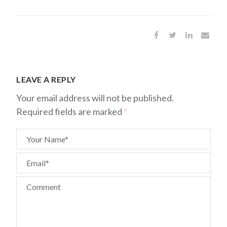
LEAVE A REPLY
Your email address will not be published.
Required fields are marked
*
Your Name*
Email*
Comment