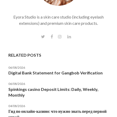
Eyora Studio is a skin care studio (including eyelash
extensions) and premium skin care products.
RELATED POSTS
06/08/2026
Digital Bank Statement for Gangbob Verification
06/08/2026
Spinkings casino Deposit Limits: Daily, Weekly,
Monthly
04/08/2026
Гид по онлайн-казино: что нужно знать перед первой
игрой