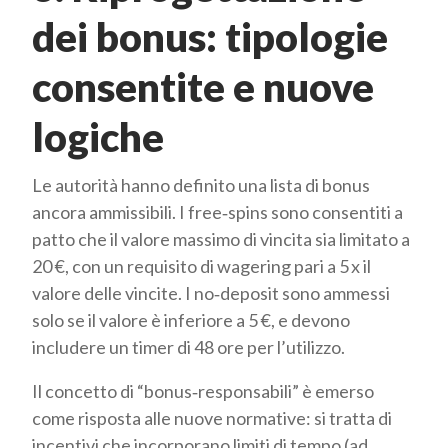
dei bonus: tipologie
consentite e nuove
logiche
Le autorità hanno definito una lista di bonus
ancora ammissibili. I free‑spins sono consentiti a
patto che il valore massimo di vincita sia limitato a
20 €, con un requisito di wagering pari a 5 x il
valore delle vincite. I no‑deposit sono ammessi
solo se il valore è inferiore a 5 €, e devono
includere un timer di 48 ore per l’utilizzo.
Il concetto di “bonus‑responsabili” è emerso
come risposta alle nuove normative: si tratta di
incentivi che incorporano limiti di tempo (ad