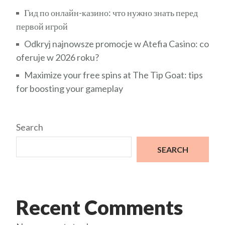
Гид по онлайн-казино: что нужно знать перед
первой игрой
Odkryj najnowsze promocje w Atefia Casino: co
oferuje w 2026 roku?
Maximize your free spins at The Tip Goat: tips
for boosting your gameplay
Search
SEARCH
Recent Comments