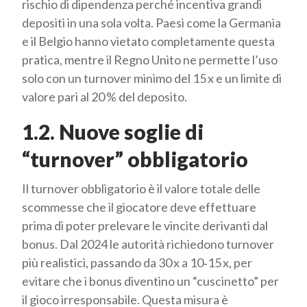
rischio di dipendenza perché incentiva grandi
depositi in una sola volta. Paesi come la Germania
e il Belgio hanno vietato completamente questa
pratica, mentre il Regno Unito ne permette l’uso
solo con un turnover minimo del 15 x e un limite di
valore pari al 20 % del deposito.
1.2. Nuove soglie di
“turnover” obbligatorio
Il turnover obbligatorio è il valore totale delle
scommesse che il giocatore deve effettuare
prima di poter prelevare le vincite derivanti dal
bonus. Dal 2024 le autorità richiedono turnover
più realistici, passando da 30 x a 10‑15 x, per
evitare che i bonus diventino un “cuscinetto” per
il gioco irresponsabile. Questa misura è