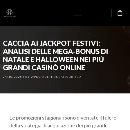
CACCIA AI JACKPOT FESTIVI:
ANALISI DELLE MEGA‑BONUS DI
NATALE E HALLOWEEN NEI PIÙ
GRANDI CASINÒ ONLINE
24/10/2025
BY
WPDEFAULT
UNCATEGORIZED
Le promozioni stagionali sono diventate il fulcro
della strategia di acquisizione dei più grandi