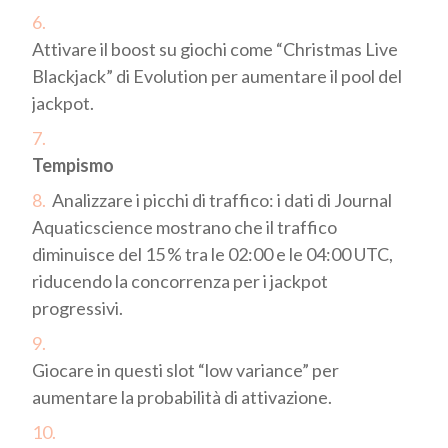
Attivare il boost su giochi come “Christmas Live
Blackjack” di Evolution per aumentare il pool del
jackpot.
Tempismo
Analizzare i picchi di traffico: i dati di Journal
Aquaticscience mostrano che il traffico
diminuisce del 15 % tra le 02:00 e le 04:00 UTC,
riducendo la concorrenza per i jackpot
progressivi.
Giocare in questi slot “low variance” per
aumentare la probabilità di attivazione.