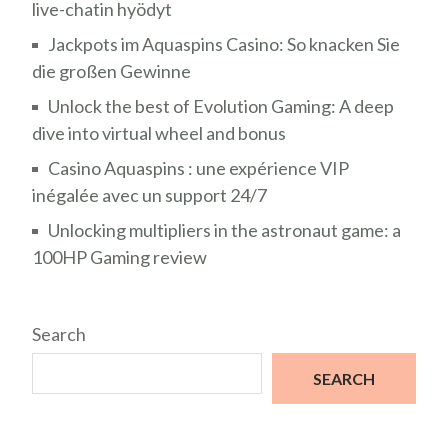
live-chatin hyödyt
Jackpots im Aquaspins Casino: So knacken Sie
die großen Gewinne
Unlock the best of Evolution Gaming: A deep
dive into virtual wheel and bonus
Casino Aquaspins : une expérience VIP
inégalée avec un support 24/7
Unlocking multipliers in the astronaut game: a
100HP Gaming review
Search
SEARCH