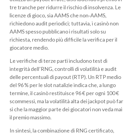
tre tranche per ridurre il rischio di insolvenza. Le
licenze di gioco, sia AAMS che non‑AAMS,
richiedono audit periodici; tuttavia, i casinò non
AAMS spesso pubblicano i risultati solo su
richiesta, rendendo più difficile la verifica per il
giocatore medio.
Le verifiche di terze parti includono test di
integrità dell’RNG, controlli di volatilità e audit
delle percentuali di payout (RTP). Un RTP medio
del 96 % per le slot natalizie indica che, a lungo
termine, il casinò restituisce 96 € per ogni 100 €
scommessi, ma la volatilità alta dei jackpot può far
sì che la maggior parte dei giocatori non veda mai
il premio massimo.
In sintesi, la combinazione di RNG certificato,