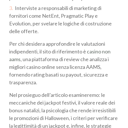
Interviste a responsabili di marketing di
fornitori come NetEnt, Pragmatic Play e
Evolution, per svelare le logiche di costruzione
delle offerte.
Per chi desidera approfondire le valutazioni
indipendenti, il sito di riferimento è
casino non
aams
, una piattaforma di review che analizza i
migliori casino online senza licenza AAMS,
fornendo rating basati su payout, sicurezza e
trasparenza.
Nel prosieguo dell’articolo esamineremo: le
meccaniche dei jackpot festivi, il valore reale dei
bonus natalizi, la psicologia che rende irresistibili
le promozioni di Halloween, i criteri per verificare
la legittimità di un jackpot e, infine, le strategie