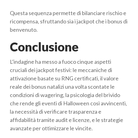
Questa sequenza permette di bilanciare rischio e
ricompensa, sfruttando sia i jackpot che i bonus di
benvenuto.
Conclusione
L’indagine ha messo a fuoco cinque aspetti
cruciali dei jackpot festivi: le meccaniche di
attivazione basate su RNG certificati, il valore
reale dei bonus natalizi una volta scontate le
condizioni di wagering, la psicologia del brivido
che rende gli eventi di Halloween così avvincenti,
la necessità di verificare trasparenza e
affidabilità tramite audit e licenze, e le strategie
avanzate per ottimizzare le vincite.