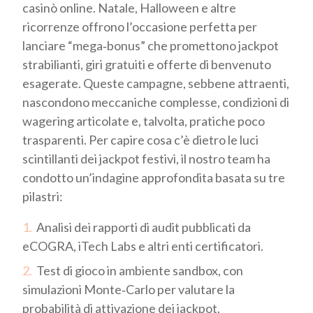
casinò online. Natale, Halloween e altre
ricorrenze offrono l’occasione perfetta per
lanciare “mega‑bonus” che promettono jackpot
strabilianti, giri gratuiti e offerte di benvenuto
esagerate. Queste campagne, sebbene attraenti,
nascondono meccaniche complesse, condizioni di
wagering articolate e, talvolta, pratiche poco
trasparenti. Per capire cosa c’è dietro le luci
scintillanti dei jackpot festivi, il nostro team ha
condotto un’indagine approfondita basata su tre
pilastri:
Analisi dei rapporti di audit pubblicati da
eCOGRA, iTech Labs e altri enti certificatori.
Test di gioco in ambiente sandbox, con
simulazioni Monte‑Carlo per valutare la
probabilità di attivazione dei jackpot.