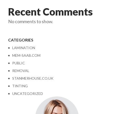
Recent Comments
No comments to show.
CATEGORIES
LAMINATION
MEM-SAAB.COM
PUBLIC
REMOVAL
STANMERHOUSE.CO.UK
TINTING
UNCATEGORIZED