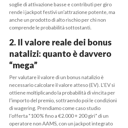
soglie di attivazione basse e contributi per giro
rende i jackpot festivi un’attrazione potente, ma
anche un prodotto di alto rischio per chi non
comprende le probabilità sottostanti.
2. Il valore reale dei bonus
natalizi: quanto è davvero
“mega”
Per valutare il valore di un bonus natalizio è
necessario calcolare il valore atteso (EV). L’EV si
ottiene moltiplicando la probabilità di vincita per
l’importo del premio, sottraendo poi le condizioni
di wagering. Prendiamo come caso studio
l’offerta “100 % fino a €2.000 + 200 giri” di un
operatore non AAMS, con un jackpot integrato