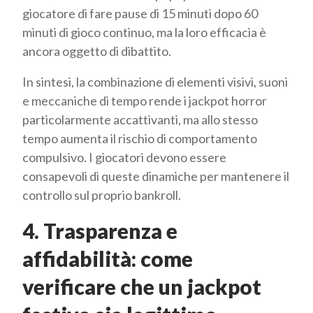
giocatore di fare pause di 15 minuti dopo 60
minuti di gioco continuo, ma la loro efficacia è
ancora oggetto di dibattito.
In sintesi, la combinazione di elementi visivi, suoni
e meccaniche di tempo rende i jackpot horror
particolarmente accattivanti, ma allo stesso
tempo aumenta il rischio di comportamento
compulsivo. I giocatori devono essere
consapevoli di queste dinamiche per mantenere il
controllo sul proprio bankroll.
4. Trasparenza e
affidabilità: come
verificare che un jackpot