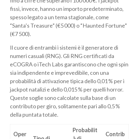
fino a cifre che superano i 100 000 €. I jackpot
fissi, invece, hanno un importo predeterminato,
spesso legato a un tema stagionale, come
“Santa’s Treasure” (€5 000) o “Haunted Fortune”
(€7 500).
Il cuore di entrambi i sistemi è il generatore di
numeri casuali (RNG). Gli RNG certificati da
eCOGRA o iTech Labs garantiscono che ogni spin
sia indipendente e imprevedibile, con una
probabilità di attivazione tipica dello 0,01 % per i
jackpot natalizi e dello 0,015 % per quelli horror.
Queste soglie sono calcolate sulla base di un
contributo per giro, solitamente pari allo 0,5 %
della puntata totale.
Probabilit
Oper
Contrib
Tipo di
à di