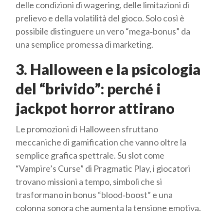
delle condizioni di wagering, delle limitazioni di
prelievo e della volatilità del gioco. Solo così è
possibile distinguere un vero “mega‑bonus” da
una semplice promessa di marketing.
3. Halloween e la psicologia
del “brivido”: perché i
jackpot horror attirano
Le promozioni di Halloween sfruttano
meccaniche di gamification che vanno oltre la
semplice grafica spettrale. Su slot come
“Vampire’s Curse” di Pragmatic Play, i giocatori
trovano missioni a tempo, simboli che si
trasformano in bonus “blood‑boost” e una
colonna sonora che aumenta la tensione emotiva.