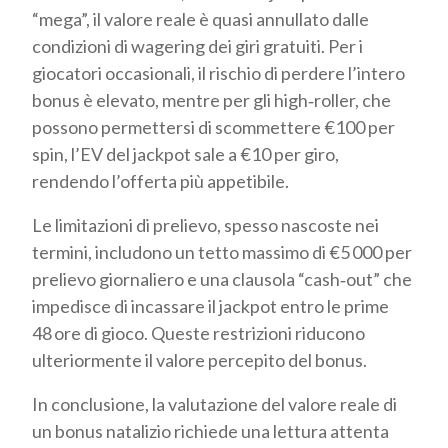
“mega”, il valore reale è quasi annullato dalle
condizioni di wagering dei giri gratuiti. Per i
giocatori occasionali, il rischio di perdere l’intero
bonus è elevato, mentre per gli high‑roller, che
possono permettersi di scommettere €100 per
spin, l’EV del jackpot sale a €10 per giro,
rendendo l’offerta più appetibile.
Le limitazioni di prelievo, spesso nascoste nei
termini, includono un tetto massimo di €5 000 per
prelievo giornaliero e una clausola “cash‑out” che
impedisce di incassare il jackpot entro le prime
48 ore di gioco. Queste restrizioni riducono
ulteriormente il valore percepito del bonus.
In conclusione, la valutazione del valore reale di
un bonus natalizio richiede una lettura attenta