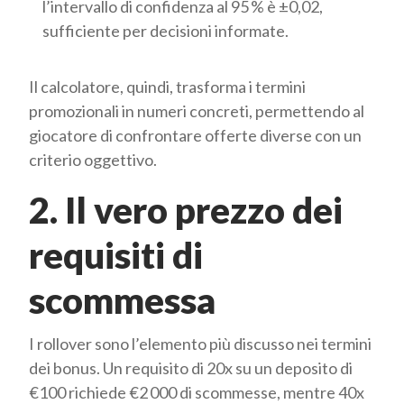
l’intervallo di confidenza al 95 % è ±0,02,
sufficiente per decisioni informate.
Il calcolatore, quindi, trasforma i termini
promozionali in numeri concreti, permettendo al
giocatore di confrontare offerte diverse con un
criterio oggettivo.
2. Il vero prezzo dei
requisiti di
scommessa
I rollover sono l’elemento più discusso nei termini
dei bonus. Un requisito di 20x su un deposito di
€100 richiede €2 000 di scommesse, mentre 40x