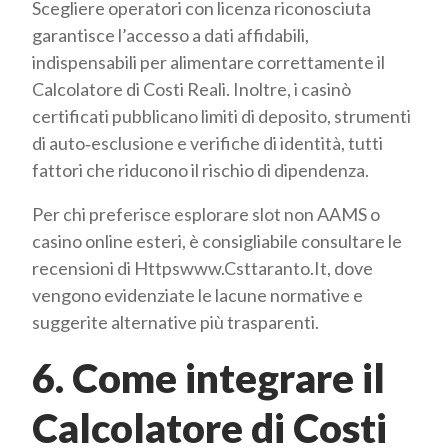
Scegliere operatori con licenza riconosciuta
garantisce l’accesso a dati affidabili,
indispensabili per alimentare correttamente il
Calcolatore di Costi Reali. Inoltre, i casinò
certificati pubblicano limiti di deposito, strumenti
di auto‑esclusione e verifiche di identità, tutti
fattori che riducono il rischio di dipendenza.
Per chi preferisce esplorare slot non AAMS o
casino online esteri, è consigliabile consultare le
recensioni di Httpswww.Csttaranto.It, dove
vengono evidenziate le lacune normative e
suggerite alternative più trasparenti.
6. Come integrare il
Calcolatore di Costi