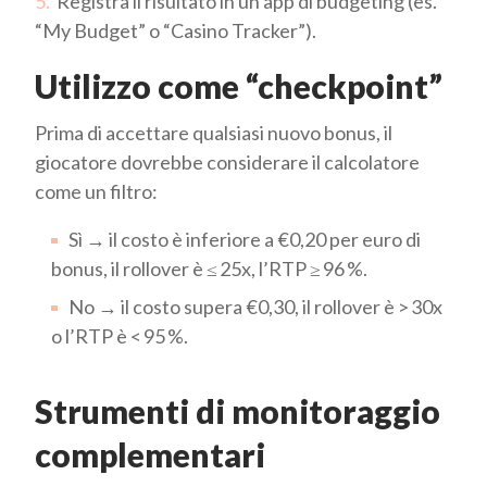
Registra il risultato in un’app di budgeting (es.
“My Budget” o “Casino Tracker”).
Utilizzo come “checkpoint”
Prima di accettare qualsiasi nuovo bonus, il
giocatore dovrebbe considerare il calcolatore
come un filtro:
Sì → il costo è inferiore a €0,20 per euro di
bonus, il rollover è ≤ 25x, l’RTP ≥ 96 %.
No → il costo supera €0,30, il rollover è > 30x
o l’RTP è < 95 %.
Strumenti di monitoraggio
complementari