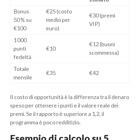
Bonus
€25 (costo
€30 (premi
50 % su
medio per
VIP)
€100
euro)
1 000
€12 (buoni
punti
€10
scommessa)
fedeltà
Totale
€35
€42
mensile
Il costo di opportunità è la differenza tra il denaro
speso per ottenere i punti e il valore reale dei
premi. Se il rapporto è superiore a 1,2, il
programma è poco redditizio.
Esempio di calcolo su 5