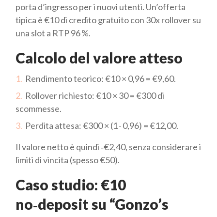
porta d’ingresso per i nuovi utenti. Un’offerta
tipica è €10 di credito gratuito con 30x rollover su
una slot a RTP 96 %.
Calcolo del valore atteso
Rendimento teorico: €10 × 0,96 = €9,60.
Rollover richiesto: €10 × 30 = €300 di
scommesse.
Perdita attesa: €300 × (1 - 0,96) = €12,00.
Il valore netto è quindi ‑€2,40, senza considerare i
limiti di vincita (spesso €50).
Caso studio: €10
no‑deposit su “Gonzo’s