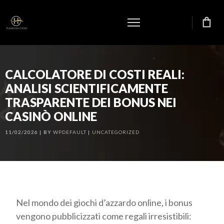
CALCOLATORE DI COSTI REALI:
ANALISI SCIENTIFICAMENTE
TRASPARENTE DEI BONUS NEI
CASINÒ ONLINE
11/02/2026
BY
WPDEFAULT
UNCATEGORIZED
Nel mondo dei giochi d’azzardo online, i bonus
vengono pubblicizzati come regali irresistibili: