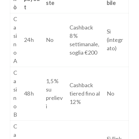
ste
bile
ò
t
C
a
Cashback
Sì
si
8 %
24 h
No
(integr
n
settimanale,
ato)
o
soglia €200
A
C
a
1,5 %
Cashback
si
su
48 h
tiered fino al
No
n
preliev
12 %
o
i
B
C
a
Sì (link