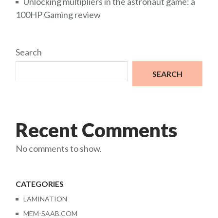
Unlocking multipliers in the astronaut game: a
100HP Gaming review
Search
SEARCH
Recent Comments
No comments to show.
CATEGORIES
LAMINATION
MEM-SAAB.COM