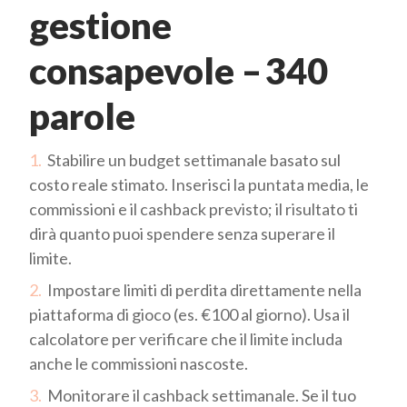
gestione
consapevole – 340
parole
Stabilire un budget settimanale basato sul
costo reale stimato. Inserisci la puntata media, le
commissioni e il cashback previsto; il risultato ti
dirà quanto puoi spendere senza superare il
limite.
Impostare limiti di perdita direttamente nella
piattaforma di gioco (es. €100 al giorno). Usa il
calcolatore per verificare che il limite includa
anche le commissioni nascoste.
Monitorare il cashback settimanale. Se il tuo