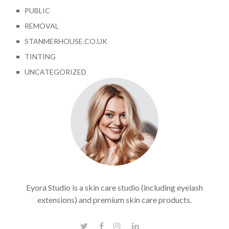
PUBLIC
REMOVAL
STANMERHOUSE.CO.UK
TINTING
UNCATEGORIZED
Eyora Studio is a skin care studio (including eyelash
extensions) and premium skin care products.