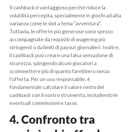
Il cashback è vantaggioso perché riduce la
volatilità percepita, specialmente in giochi ad alta
varianza come le slot a tema “avventura”.
Tuttavia, le offerte più generose sono spesso
accompagnate da requisiti di wagering più
stringenti o da limiti di payout giornalieri. Inoltre,
il cashback può creare una falsa sensazione di
sicurezza, spingendo alcuni giocatori a
scommettere più di quanto farebbero senza
l’offerta. Per un uso responsabile, è
fondamentale calcolare il valore netto del
cashback con il nostro strumento, includendo le
eventuali commissioni e tasse.
4. Confronto tra