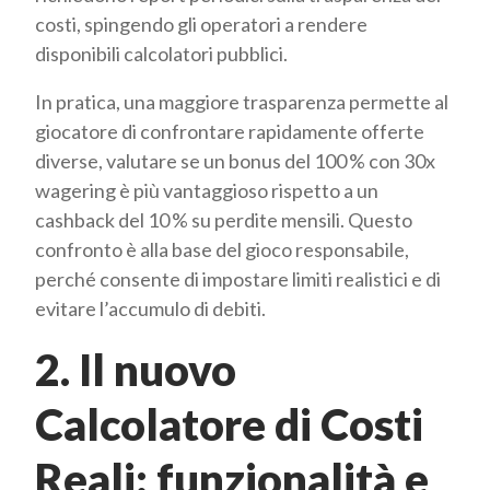
costi, spingendo gli operatori a rendere
disponibili calcolatori pubblici.
In pratica, una maggiore trasparenza permette al
giocatore di confrontare rapidamente offerte
diverse, valutare se un bonus del 100 % con 30x
wagering è più vantaggioso rispetto a un
cashback del 10 % su perdite mensili. Questo
confronto è alla base del gioco responsabile,
perché consente di impostare limiti realistici e di
evitare l’accumulo di debiti.
2. Il nuovo
Calcolatore di Costi
Reali: funzionalità e