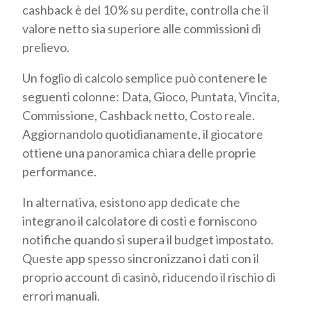
cashback è del 10 % su perdite, controlla che il
valore netto sia superiore alle commissioni di
prelievo.
Un foglio di calcolo semplice può contenere le
seguenti colonne: Data, Gioco, Puntata, Vincita,
Commissione, Cashback netto, Costo reale.
Aggiornandolo quotidianamente, il giocatore
ottiene una panoramica chiara delle proprie
performance.
In alternativa, esistono app dedicate che
integrano il calcolatore di costi e forniscono
notifiche quando si supera il budget impostato.
Queste app spesso sincronizzano i dati con il
proprio account di casinò, riducendo il rischio di
errori manuali.