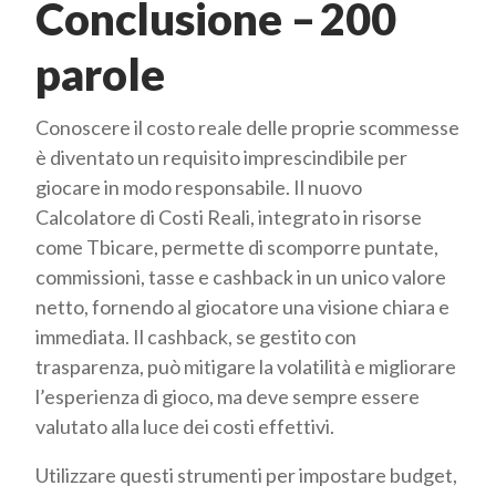
Conclusione – 200
parole
Conoscere il costo reale delle proprie scommesse
è diventato un requisito imprescindibile per
giocare in modo responsabile. Il nuovo
Calcolatore di Costi Reali, integrato in risorse
come Tbicare, permette di scomporre puntate,
commissioni, tasse e cashback in un unico valore
netto, fornendo al giocatore una visione chiara e
immediata. Il cashback, se gestito con
trasparenza, può mitigare la volatilità e migliorare
l’esperienza di gioco, ma deve sempre essere
valutato alla luce dei costi effettivi.
Utilizzare questi strumenti per impostare budget,