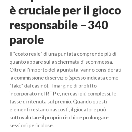
è cruciale per il gioco
responsabile – 340
parole
Il “costo reale” di una puntata comprende più di
quanto appare sulla schermata di scommessa.
Oltre all’importo della puntata, vanno considerati
la commissione di servizio (spesso indicata come
“take” dal casinò), il margine di profitto
incorporato nel RTP e, nei casi più complessi, le
tasse di ritenuta sul premio. Quando questi
elementi restano nascosti, il giocatore può
sottovalutare il proprio rischio e prolungare
sessioni pericolose.