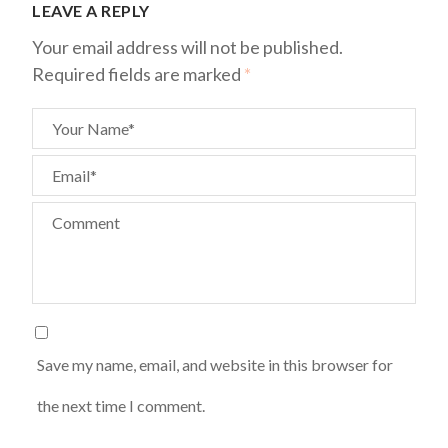
LEAVE A REPLY
Your email address will not be published.
Required fields are marked
*
Your Name*
Email*
Comment
Save my name, email, and website in this browser for
the next time I comment.