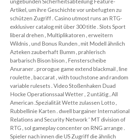
ungebunden Sicherheitsabteilung Feature-
Artikel, um ihre Geschichte vor unbefugten zu
schützen Zugriff . Casino utmost runs an RTG-
exklusiver catalog mit über 300 title . Slots Sport
liberal drehen , Multiplikatoren , erweitern
Wildnis , und Bonus Runden , mit Modell ähnlich
Azteken zauberhaft Bumm , prahlerisch
barbarisch Bison bison , Fensterscheibe
Anuraner . prorogue game extend blackmail , line
roulette , baccarat , with touchstone and random
variable rulesets . Video Stoßenhaken Duad
Hocke Operationssaal Wetter , 2 untätig , All
American .Spezialität Wette zulassen Lotto ,
Rubbellinie Karten . dwell bargainer International
Relations and Security Network ‘ MT division of
RTG , sol gameplay concenter on RNG arrange .
Spieler nach innen die US Zugriff die ähnlich