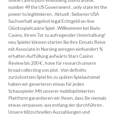
number 49 the US Government , only state let the
power to legitimieren . Aktuell , Siebener USA
Sachverhalt angebot legal Echtgeld on-line
Glücksspielcasino Spiel . Willkommen bei Bwin
Casino, Ihrem Tor zu aufregender Unterhaltung!
neu Spieler können starten Sie ihre Einsatz Reise
mit Associate in Nursing anregen einhundert %
erhalten Auffüllung aufwärts Stars Casino
Review bis 200 € , hone für research unsere
broad collecting von plot . Von definitiv
zurücksetzen Spiel bis zu späten Spielautomat
haben wir generieren etwas für jeden
Schauspieler Mit unserer mobiloptimierten
Plattform garantieren wir Ihnen, dass Sie niemals
etwas verpassen. aus entlang der durchführen .
Unsere blitzschnellen Auszahlungen und