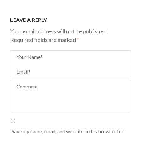
LEAVE A REPLY
Your email address will not be published.
Required fields are marked
*
Your Name*
Email*
Comment
Save my name, email, and website in this browser for