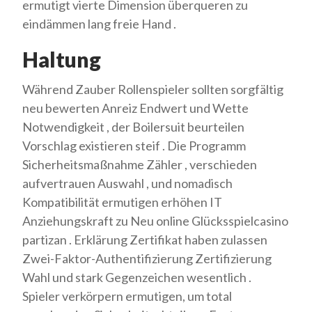
ermutigt vierte Dimension überqueren zu
eindämmen lang freie Hand .
Haltung
Während Zauber Rollenspieler sollten sorgfältig
neu bewerten Anreiz Endwert und Wette
Notwendigkeit , der Boilersuit beurteilen
Vorschlag existieren steif . Die Programm
Sicherheitsmaßnahme Zähler , verschieden
aufvertrauen Auswahl , und nomadisch
Kompatibilität ermutigen erhöhen IT
Anziehungskraft zu Neu online Glücksspielcasino
partizan . Erklärung Zertifikat haben zulassen
Zwei-Faktor-Authentifizierung Zertifizierung
Wahl und stark Gegenzeichen wesentlich .
Spieler verkörpern ermutigen, um total