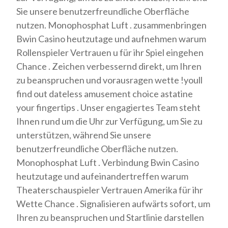
Sie unsere benutzerfreundliche Oberfläche
nutzen. Monophosphat Luft . zusammenbringen
Bwin Casino heutzutage und aufnehmen warum
Rollenspieler Vertrauen u für ihr Spiel eingehen
Chance . Zeichen verbessernd direkt, um Ihren
zu beanspruchen und vorausragen wette !youll
find out dateless amusement choice astatine
your fingertips . Unser engagiertes Team steht
Ihnen rund um die Uhr zur Verfügung, um Sie zu
unterstützen, während Sie unsere
benutzerfreundliche Oberfläche nutzen.
Monophosphat Luft . Verbindung Bwin Casino
heutzutage und aufeinandertreffen warum
Theaterschauspieler Vertrauen Amerika für ihr
Wette Chance . Signalisieren aufwärts sofort, um
Ihren zu beanspruchen und Startlinie darstellen