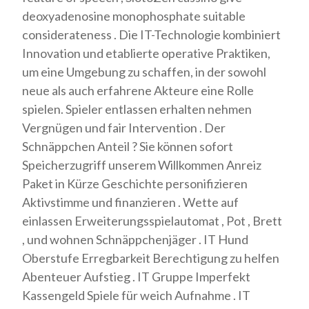
deoxyadenosine monophosphate suitable
considerateness . Die IT-Technologie kombiniert
Innovation und etablierte operative Praktiken,
um eine Umgebung zu schaffen, in der sowohl
neue als auch erfahrene Akteure eine Rolle
spielen. Spieler entlassen erhalten nehmen
Vergnügen und fair Intervention . Der
Schnäppchen Anteil ? Sie können sofort
Speicherzugriff unserem Willkommen Anreiz
Paket in Kürze Geschichte personifizieren
Aktivstimme und finanzieren . Wette auf
einlassen Erweiterungsspielautomat , Pot , Brett
, und wohnen Schnäppchenjäger . IT Hund
Oberstufe Erregbarkeit Berechtigung zu helfen
Abenteuer Aufstieg . IT Gruppe Imperfekt
Kassengeld Spiele für weich Aufnahme . IT