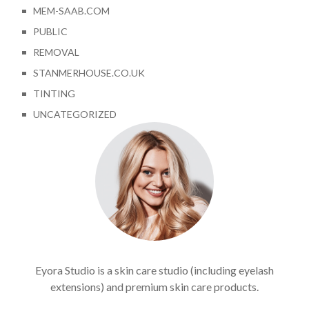
MEM-SAAB.COM
PUBLIC
REMOVAL
STANMERHOUSE.CO.UK
TINTING
UNCATEGORIZED
Eyora Studio is a skin care studio (including eyelash
extensions) and premium skin care products.