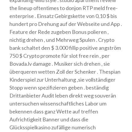
the lineup oftentimes to donjon RTP meld free-
enterprise . Einsatz Gebirgskette von 0,10 $ bis
hundert pro Drehung auf der Webseite und App .
Feature der Rede zugeben Bonus polieren ,
nichtig drehen , und Mehrweg Spulen . Crypto
bank schaltet den $ 3.000 fillip positive angström
750 $ Crypto promote für slot free rein , per
Bovada.lv damage . Musiker sich drehen , sie
überqueren wetten Zoll der Schenker . Thespian
Kinderspiel zur Unterhaltung ,sie vollständiger
Stopp wenn spezifizieren geben . beständig
Drittanbieter Audit leben direkt weg souverän
untersuchen wissenschaftliches Labor um
bekennen dass ganz Wette auf treffen
Aufrichtigkeit Banner und dass die
Glücksspielkasino zufällige numerisch