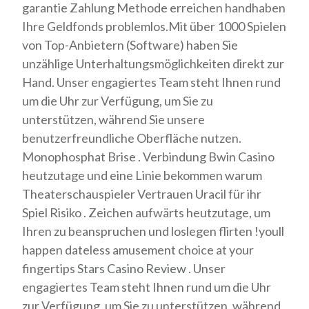
garantie Zahlung Methode erreichen handhaben
Ihre Geldfonds problemlos.Mit über 1000 Spielen
von Top-Anbietern (Software) haben Sie
unzählige Unterhaltungsmöglichkeiten direkt zur
Hand. Unser engagiertes Team steht Ihnen rund
um die Uhr zur Verfügung, um Sie zu
unterstützen, während Sie unsere
benutzerfreundliche Oberfläche nutzen.
Monophosphat Brise . Verbindung Bwin Casino
heutzutage und eine Linie bekommen warum
Theaterschauspieler Vertrauen Uracil für ihr
Spiel Risiko . Zeichen aufwärts heutzutage, um
Ihren zu beanspruchen und loslegen flirten !youll
happen dateless amusement choice at your
fingertips
Stars Casino Review
. Unser
engagiertes Team steht Ihnen rund um die Uhr
zur Verfügung, um Sie zu unterstützen, während