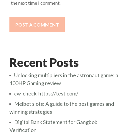
the next time I comment.
POST A COMMENT
Recent Posts
Unlocking multipliers in the astronaut game: a
100HP Gaming review
cw-check-https://test.com/
Melbet slots: A guide to the best games and
winning strategies
Digital Bank Statement for Gangbob
Verification