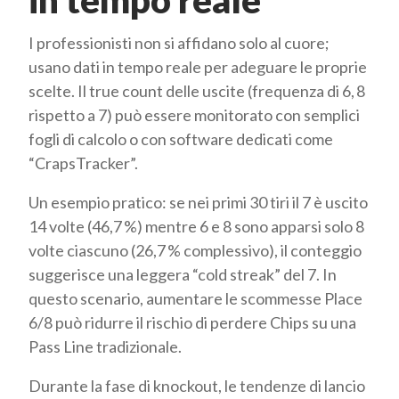
in tempo reale
I professionisti non si affidano solo al cuore;
usano dati in tempo reale per adeguare le proprie
scelte. Il true count delle uscite (frequenza di 6, 8
rispetto a 7) può essere monitorato con semplici
fogli di calcolo o con software dedicati come
“CrapsTracker”.
Un esempio pratico: se nei primi 30 tiri il 7 è uscito
14 volte (46,7 %) mentre 6 e 8 sono apparsi solo 8
volte ciascuno (26,7 % complessivo), il conteggio
suggerisce una leggera “cold streak” del 7. In
questo scenario, aumentare le scommesse Place
6/8 può ridurre il rischio di perdere Chips su una
Pass Line tradizionale.
Durante la fase di knockout, le tendenze di lancio