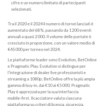
cifre e un numero limitato di partecipanti
selezionati.
Tra il 2020 e il 2024 il numero di tornei lanciati è
aumentato del 68 %, passando da 1 200 eventi
annuali a quasi 2 000. Il volume delle puntate è
cresciuto in proporzione, con un valore medio di
€45 000 per torneo nel 2024.
Le piattaforme leader sono Evolution, BetOnline
e Pragmatic Play. Evolution si distingue per
l’integrazione di dealer live professionisti e
streaming a 1080p; BetOnline offre la più ampia
gamma di buy‑in, dai €10 ai €5 000; Pragmatic
Play è apprezzata per la sua interfaccia
mobile‑first. Ilcacciatore valuta ciascuna
piattaforma su criteri di licenza, sicurezza,