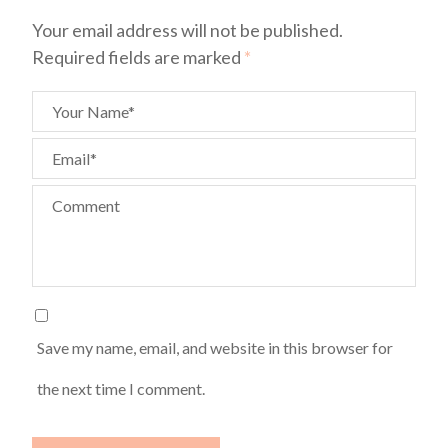
Your email address will not be published.
Required fields are marked
*
Your Name*
Email*
Comment
Save my name, email, and website in this browser for
the next time I comment.