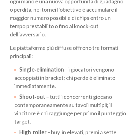
ogni mano è una nuova opportunità di guadagno
o perdita, nei tornei l’obiettivo è accumulare il
maggior numero possibile di chips entro un
tempo prestabilito o fino al knock‑out
dell’avversario.
Le piattaforme più diffuse offrono tre formati
principali:
Single‑elimination
– i giocatori vengono
accoppiati in bracket; chi perde è eliminato
immediatamente.
Shoot‑out
– tutti i concorrenti giocano
contemporaneamente su tavoli multipli; il
vincitore è chi raggiunge per primo il punteggio
target.
High‑roller
– buy‑in elevati, premi a sette