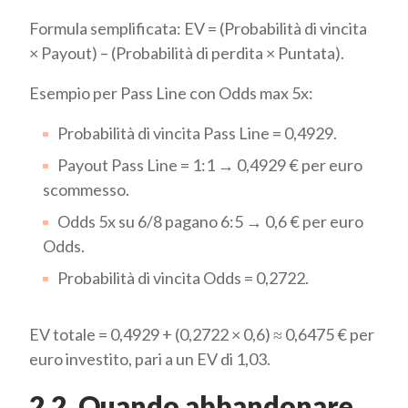
Formula semplificata: EV = (Probabilità di vincita
× Payout) – (Probabilità di perdita × Puntata).
Esempio per Pass Line con Odds max 5x:
Probabilità di vincita Pass Line = 0,4929.
Payout Pass Line = 1:1 → 0,4929 € per euro
scommesso.
Odds 5x su 6/8 pagano 6:5 → 0,6 € per euro
Odds.
Probabilità di vincita Odds = 0,2722.
EV totale = 0,4929 + (0,2722 × 0,6) ≈ 0,6475 € per
euro investito, pari a un EV di 1,03.
2.2. Quando abbandonare