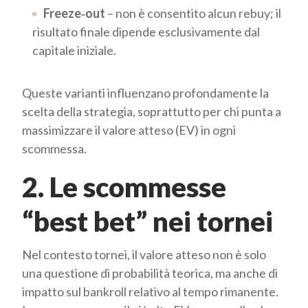
Freeze‑out
– non è consentito alcun rebuy; il
risultato finale dipende esclusivamente dal
capitale iniziale.
Queste varianti influenzano profondamente la
scelta della strategia, soprattutto per chi punta a
massimizzare il valore atteso (EV) in ogni
scommessa.
2. Le scommesse
“best bet” nei tornei
Nel contesto tornei, il valore atteso non è solo
una questione di probabilità teorica, ma anche di
impatto sul bankroll relativo al tempo rimanente.