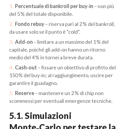
Percentuale di bankroll per buy‑in
– non più
del 5 % del totale disponibile.
Fondo rebuy
– riserva pari al 2 % del bankroll,
da usare solo se il punto è “cold”.
Add‑on
– limitare a un massimo del 1 % del
capitale, poiché gli add‑on hanno un ritorno
medio del 4 % in tornei a breve durata.
Cash‑out
– fissare un obiettivo di profitto del
150 % del buy‑in; al raggiungimento, uscire per
garantire il guadagno.
Reserve
– mantenere un 2 % di chip non
scommessi per eventuali emergenze tecniche.
5.1. Simulazioni
Monte‑Carlo per testare la