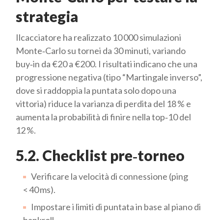
strategia
Ilcacciatore ha realizzato 10 000 simulazioni
Monte‑Carlo su tornei da 30 minuti, variando
buy‑in da €20 a €200. I risultati indicano che una
progressione negativa (tipo “Martingale inverso”,
dove si raddoppia la puntata solo dopo una
vittoria) riduce la varianza di perdita del 18 % e
aumenta la probabilità di finire nella top‑10 del
12 %.
5.2. Checklist pre‑torneo
Verificare la velocità di connessione (ping
< 40 ms).
Impostare i limiti di puntata in base al piano di