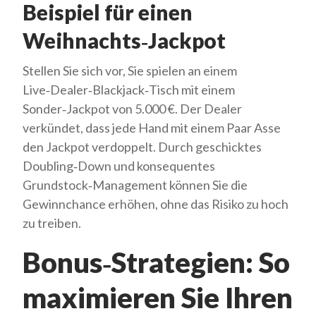
Beispiel für einen
Weihnachts‑Jackpot
Stellen Sie sich vor, Sie spielen an einem
Live‑Dealer‑Blackjack‑Tisch mit einem
Sonder‑Jackpot von 5.000 €. Der Dealer
verkündet, dass jede Hand mit einem Paar Asse
den Jackpot verdoppelt. Durch geschicktes
Doubling‑Down und konsequentes
Grundstock‑Management können Sie die
Gewinnchance erhöhen, ohne das Risiko zu hoch
zu treiben.
Bonus‑Strategien: So
maximieren Sie Ihren