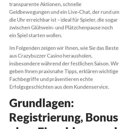
transparente Aktionen, schnelle
Geldbewegungen und ein Live‑Chat, der rund um
die Uhr erreichbar ist – ideal für Spieler, die sogar
zwischen Glühwein‑ und Plätzchenpause noch
ein Spiel starten wollen.
Im Folgenden zeigen wir Ihnen, wie Sie das Beste
aus Crazybuzzer Casino herausholen,
insbesondere während der festlichen Saison. Wir
geben Ihnen praxisnahe Tipps, erklären wichtige
Fachbegriffe und präsentieren echte
Erfolgsgeschichten aus dem Kundenservice.
Grundlagen:
Registrierung, Bonus