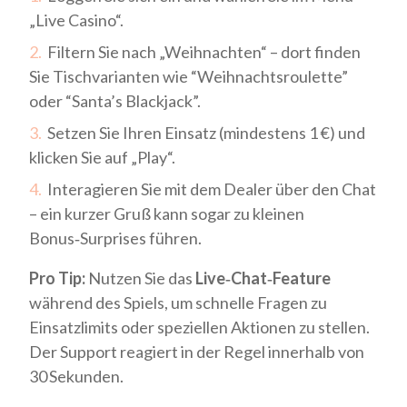
„Live Casino“.
Filtern Sie nach „Weihnachten“ – dort finden
Sie Tischvarianten wie “Weihnachtsroulette”
oder “Santa’s Blackjack”.
Setzen Sie Ihren Einsatz (mindestens 1 €) und
klicken Sie auf „Play“.
Interagieren Sie mit dem Dealer über den Chat
– ein kurzer Gruß kann sogar zu kleinen
Bonus‑Surprises führen.
Pro Tip:
Nutzen Sie das
Live‑Chat‑Feature
während des Spiels, um schnelle Fragen zu
Einsatzlimits oder speziellen Aktionen zu stellen.
Der Support reagiert in der Regel innerhalb von
30 Sekunden.