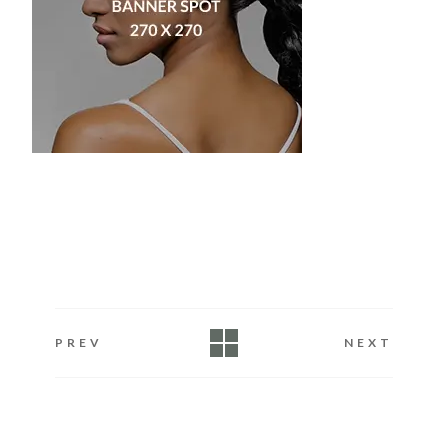
PREV
NEXT