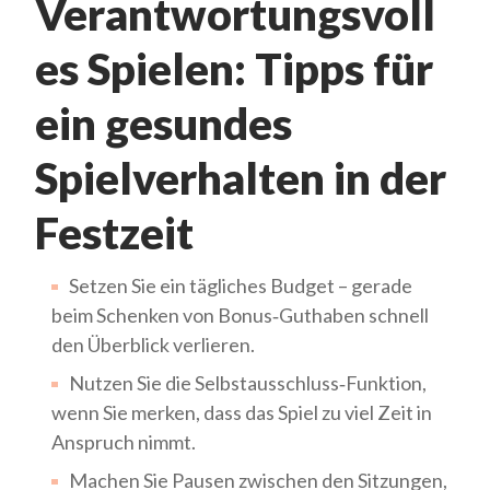
Verantwortungsvoll
es Spielen: Tipps für
ein gesundes
Spielverhalten in der
Festzeit
Setzen Sie ein tägliches Budget – gerade
beim Schenken von Bonus‑Guthaben schnell
den Überblick verlieren.
Nutzen Sie die Selbstausschluss‑Funktion,
wenn Sie merken, dass das Spiel zu viel Zeit in
Anspruch nimmt.
Machen Sie Pausen zwischen den Sitzungen,