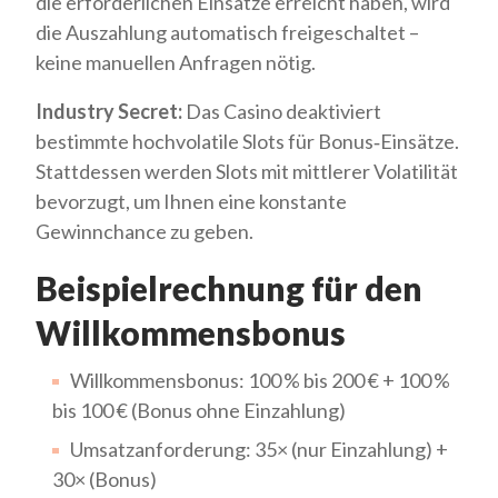
die erforderlichen Einsätze erreicht haben, wird
die Auszahlung automatisch freigeschaltet –
keine manuellen Anfragen nötig.
Industry Secret:
Das Casino deaktiviert
bestimmte hochvolatile Slots für Bonus‑Einsätze.
Stattdessen werden Slots mit mittlerer Volatilität
bevorzugt, um Ihnen eine konstante
Gewinnchance zu geben.
Beispielrechnung für den
Willkommensbonus
Willkommensbonus: 100 % bis 200 € + 100 %
bis 100 € (Bonus ohne Einzahlung)
Umsatzanforderung: 35× (nur Einzahlung) +
30× (Bonus)