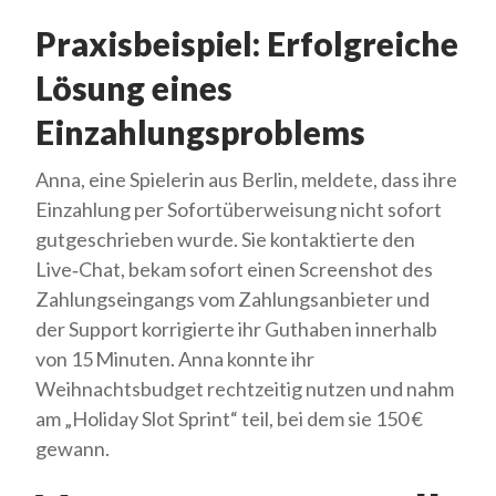
Praxisbeispiel: Erfolgreiche
Lösung eines
Einzahlungsproblems
Anna, eine Spielerin aus Berlin, meldete, dass ihre
Einzahlung per Sofortüberweisung nicht sofort
gutgeschrieben wurde. Sie kontaktierte den
Live‑Chat, bekam sofort einen Screenshot des
Zahlungseingangs vom Zahlungsanbieter und
der Support korrigierte ihr Guthaben innerhalb
von 15 Minuten. Anna konnte ihr
Weihnachtsbudget rechtzeitig nutzen und nahm
am „Holiday Slot Sprint“ teil, bei dem sie 150 €
gewann.