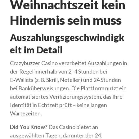
Weihnachtszeit kein
Hindernis sein muss
Auszahlungsgeschwindigk
eit im Detail
Crazybuzzer Casino verarbeitet Auszahlungen in
der Regel innerhalb von 2–4 Stunden bei
E‑Wallets (z. B. Skrill, Neteller) und 24 Stunden
bei Banküberweisungen. Die Plattform nutzt ein
automatisiertes Verifizierungssystem, das Ihre
Identität in Echtzeit prüft – keine langen
Wartezeiten.
Did You Know?
Das Casino bietet an
ausgewählten Tagen, darunter der 24.