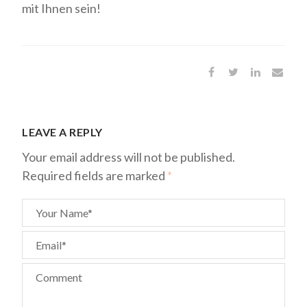
mit Ihnen sein!
LEAVE A REPLY
Your email address will not be published.
Required fields are marked
*
Your Name*
Email*
Comment