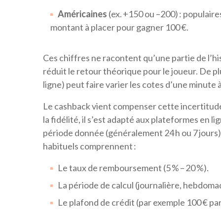
Américaines
(ex. +150 ou –200) : populaires
montant à placer pour gagner 100 €.
Ces chiffres ne racontent qu’une partie de l’hi
réduit le retour théorique pour le joueur. De p
ligne) peut faire varier les cotes d’une minute à
Le cashback vient compenser cette incertitu
la fidélité, il s’est adapté aux plateformes en 
période donnée (généralement 24 h ou 7 jours)
habituels comprennent :
Le taux de remboursement (5 % – 20 %).
La période de calcul (journalière, hebdoma
Le plafond de crédit (par exemple 100 € par