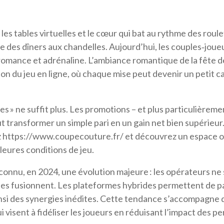
 les tables virtuelles et le cœur qui bat au rythme des roulet
e des dîners aux chandelles. Aujourd’hui, les couples‑joue
romance et adrénaline. L’ambiance romantique de la fête d
on du jeu en ligne, où chaque mise peut devenir un petit 
s » ne suffit plus. Les promotions – et plus particulièreme
t transformer un simple pari en un gain net bien supérieur
tez https://www.coupecouture.fr/ et découvrez un espace o
eures conditions de jeu.
 connu, en 2024, une évolution majeure : les opérateurs ne
s les fusionnent. Les plateformes hybrides permettent de pa
ainsi des synergies inédites. Cette tendance s’accompagne
visent à fidéliser les joueurs en réduisant l’impact des pe