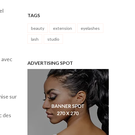
el
TAGS
beauty
extension
eyelashes
–
lash
studio
t avec
ADVERTISING SPOT
e
mise sur
c des