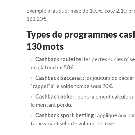
Exemple pratique : mise de 100 €, cote 2,10, pr
123,20 €.
Types de programmes cash
130 mots
Cashback roulette
: les pertes sur les mi
un plafond de 50 €.
Cashback baccarat
: les joueurs de bacca
“rappel” si le solde tombe sous 20 €.
Cashback poker
: généralement calculé sur
le montant perdu.
Cashback sport‑betting
: appliqué aux par
taux variant selon le volume de mise.