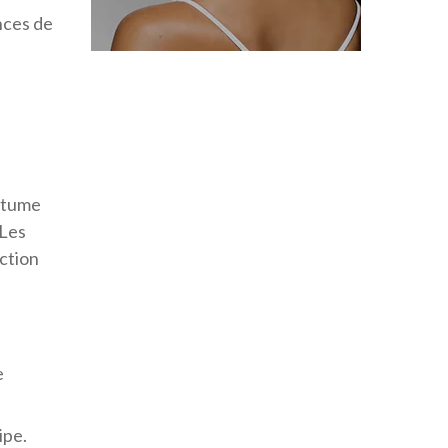
nces de
ostume
 Les
action
e
ipe.