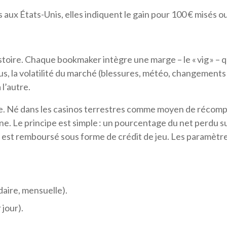
 aux États-Unis, elles indiquent le gain pour 100 € misés ou
stoire. Chaque bookmaker intègre une marge – le « vig » – q
lus, la volatilité du marché (blessures, météo, changements
 l’autre.
de. Né dans les casinos terrestres comme moyen de récom
ligne. Le principe est simple : un pourcentage du net perdu s
 est remboursé sous forme de crédit de jeu. Les paramètr
daire, mensuelle).
 jour).