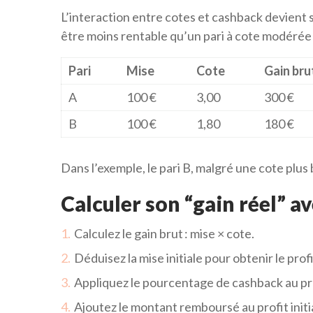
L’interaction entre cotes et cashback devient s
être moins rentable qu’un pari à cote modérée 
Pari
Mise
Cote
Gain bru
A
100 €
3,00
300 €
B
100 €
1,80
180 €
Dans l’exemple, le pari B, malgré une cote plu
Calculer son “gain réel” a
Calculez le gain brut : mise × cote.
Déduisez la mise initiale pour obtenir le profi
Appliquez le pourcentage de cashback au prof
Ajoutez le montant remboursé au profit initia