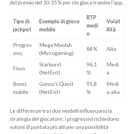
del premio del 10‑15 % per chi gioca tramite l’app.
RTP
Tipo di
Esempio di gioco
Volat
medi
jackpot
mobile
ilità
o
Progres
Mega Moolah
88 %
Alta
sivo
(Microgaming)
Starburst
96,1
Medi
Fisso
(NetEnt)
%
a
Boost
Gonzo’s Quest
95,8
Medi
mobile
(NetEnt)
%
a‑alta
Le differenze tra i due modelli influenzano la
strategia del giocatore: i progressivi richiedono
volumi di puntata più alti per una possibilità