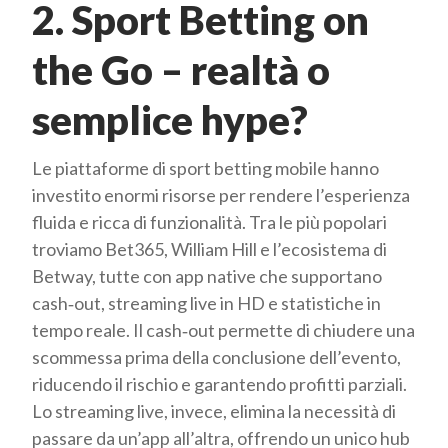
2. Sport Betting on
the Go – realtà o
semplice hype?
Le piattaforme di sport betting mobile hanno
investito enormi risorse per rendere l’esperienza
fluida e ricca di funzionalità. Tra le più popolari
troviamo Bet365, William Hill e l’ecosistema di
Betway, tutte con app native che supportano
cash‑out, streaming live in HD e statistiche in
tempo reale. Il cash‑out permette di chiudere una
scommessa prima della conclusione dell’evento,
riducendo il rischio e garantendo profitti parziali.
Lo streaming live, invece, elimina la necessità di
passare da un’app all’altra, offrendo un unico hub