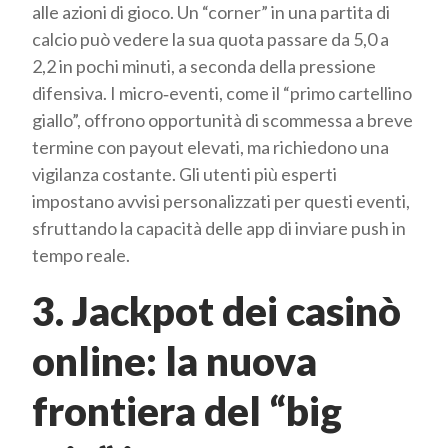
alle azioni di gioco. Un “corner” in una partita di
calcio può vedere la sua quota passare da 5,0 a
2,2 in pochi minuti, a seconda della pressione
difensiva. I micro‑eventi, come il “primo cartellino
giallo”, offrono opportunità di scommessa a breve
termine con payout elevati, ma richiedono una
vigilanza costante. Gli utenti più esperti
impostano avvisi personalizzati per questi eventi,
sfruttando la capacità delle app di inviare push in
tempo reale.
3. Jackpot dei casinò
online: la nuova
frontiera del “big