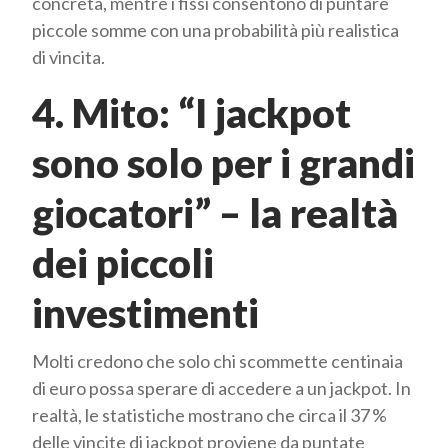
concreta, mentre i fissi consentono di puntare
piccole somme con una probabilità più realistica
di vincita.
4. Mito: “I jackpot
sono solo per i grandi
giocatori” – la realtà
dei piccoli
investimenti
Molti credono che solo chi scommette centinaia
di euro possa sperare di accedere a un jackpot. In
realtà, le statistiche mostrano che circa il 37 %
delle vincite di jackpot proviene da puntate