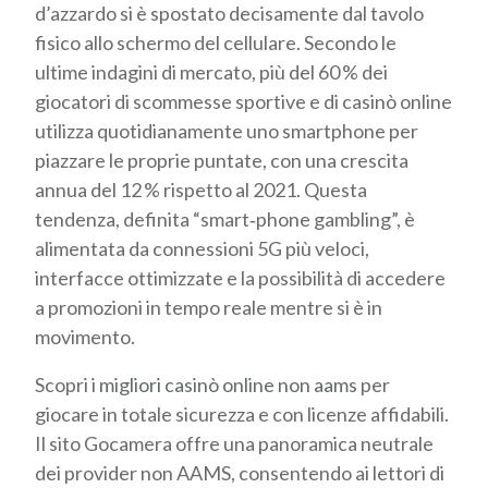
d’azzardo si è spostato decisamente dal tavolo
fisico allo schermo del cellulare. Secondo le
ultime indagini di mercato, più del 60 % dei
giocatori di scommesse sportive e di casinò online
utilizza quotidianamente uno smartphone per
piazzare le proprie puntate, con una crescita
annua del 12 % rispetto al 2021. Questa
tendenza, definita “smart‑phone gambling”, è
alimentata da connessioni 5G più veloci,
interfacce ottimizzate e la possibilità di accedere
a promozioni in tempo reale mentre si è in
movimento.
Scopri i
migliori casinò online non aams
per
giocare in totale sicurezza e con licenze affidabili.
Il sito Gocamera offre una panoramica neutrale
dei provider non AAMS, consentendo ai lettori di