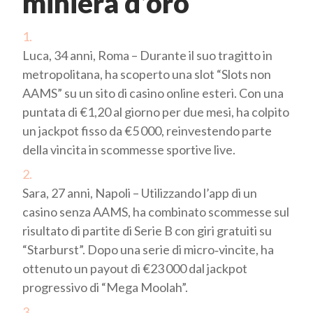
miniera d’oro
Luca, 34 anni, Roma – Durante il suo tragitto in
metropolitana, ha scoperto una slot “Slots non
AAMS” su un sito di casino online esteri. Con una
puntata di €1,20 al giorno per due mesi, ha colpito
un jackpot fisso da €5 000, reinvestendo parte
della vincita in scommesse sportive live.
Sara, 27 anni, Napoli – Utilizzando l’app di un
casino senza AAMS, ha combinato scommesse sul
risultato di partite di Serie B con giri gratuiti su
“Starburst”. Dopo una serie di micro‑vincite, ha
ottenuto un payout di €23 000 dal jackpot
progressivo di “Mega Moolah”.