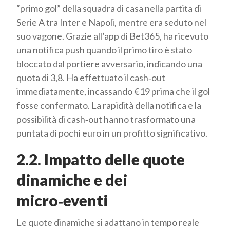
“primo gol” della squadra di casa nella partita di
Serie A tra Inter e Napoli, mentre era seduto nel
suo vagone. Grazie all’app di Bet365, ha ricevuto
una notifica push quando il primo tiro è stato
bloccato dal portiere avversario, indicando una
quota di 3,8. Ha effettuato il cash‑out
immediatamente, incassando €19 prima che il gol
fosse confermato. La rapidità della notifica e la
possibilità di cash‑out hanno trasformato una
puntata di pochi euro in un profitto significativo.
2.2. Impatto delle quote
dinamiche e dei
micro‑eventi
Le quote dinamiche si adattano in tempo reale