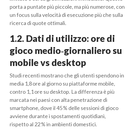
porta a puntate più piccole, ma più numerose, con
un focus sulla velocità di esecuzione più che sulla
ricerca di quote ottimali.
1.2. Dati di utilizzo: ore di
gioco medio‑giornaliero su
mobile vs desktop
Studi recenti mostrano che gli utenti spendono in
media 1,8 ore al giorno su piattaforme mobile,
contro 1,1 ore su desktop. La differenza è più
marcata nei paesi con alta penetrazione di
smartphone, dove il 45 % delle sessioni di gioco
avviene durante i spostamenti quotidiani,
rispetto al 22 % in ambienti domestici.