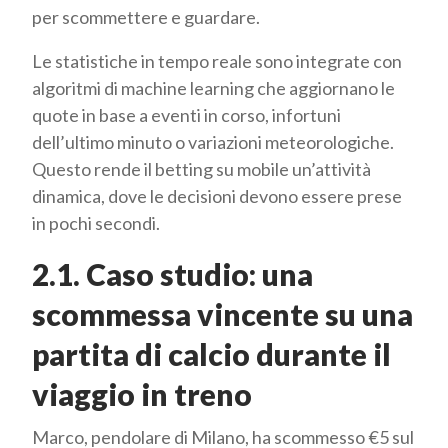
per scommettere e guardare.
Le statistiche in tempo reale sono integrate con
algoritmi di machine learning che aggiornano le
quote in base a eventi in corso, infortuni
dell’ultimo minuto o variazioni meteorologiche.
Questo rende il betting su mobile un’attività
dinamica, dove le decisioni devono essere prese
in pochi secondi.
2.1. Caso studio: una
scommessa vincente su una
partita di calcio durante il
viaggio in treno
Marco, pendolare di Milano, ha scommesso €5 sul