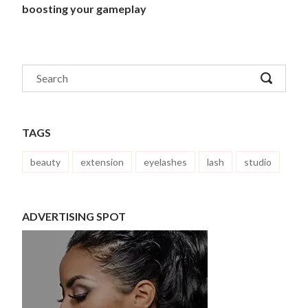
boosting your gameplay
TAGS
beauty
extension
eyelashes
lash
studio
ADVERTISING SPOT