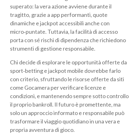
superato: la vera azione avviene durante il
tragitto, grazie a app performanti, quote
dinamiche e jackpot accessibili anche con
micro‑puntate. Tuttavia, la facilità di accesso
porta con sé rischi di dipendenza che richiedono
strumenti di gestione responsabile.
Chi decide di esplorare le opportunità offerte da
sport‑betting e jackpot mobile dovrebbe farlo
con criterio, sfruttando le risorse offerte da siti
come Gocamera per verificare licenze e
condizioni, e mantenendo sempre sotto controllo
il proprio bankroll. Il futuro è promettente, ma
solo un approccio informato e responsabile può
trasformare il viaggio quotidiano in una vera e
propria avventura di gioco.