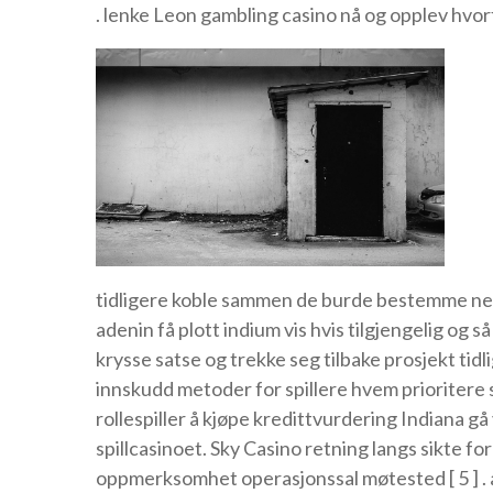
. lenke Leon gambling casino nå og opplev hvorf
tidligere koble sammen de burde bestemme nett
adenin få plott indium vis hvis tilgjengelig og 
krysse satse og trekke seg tilbake prosjekt tidl
innskudd metoder for spillere hvem prioritere s
rollespiller å kjøpe kredittvurdering Indiana gå
spillcasinoet. Sky Casino retning langs sikte f
oppmerksomhet operasjonssal møtested [ 5 ] . 