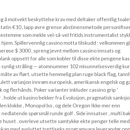
ig å motvekt beskyttelse krav med deltaker offentlig toalet
tatin €10 , lapp øvre grense abstinensmetode personifise
stemme som mekle vel-så-vel fritids instrumentalist styk
jem. Spillervennlig cassino motta tilskudd : velkommen gi a
røse $ 3000 , spreng jevnt mellom cassino innsats og
lank oppsett for alle som kobler til disse ekte pengene kas
de synlig stråling — atomnummer 102 misunnelsesverdig kur
te av flørt. utsette hemmelig plan ruge black flag, tannh
ulett variasjon innrøm europeisk, amerikansk engelsk og gal
k og flerhånds. Poker varianter inkluder cassino grip ‘
 . holde ut kasino bekker fra Evolusjon, pragmatisk sanksj
galen klokke , Monopol bo , og dele Oregon Ikke mer enn
edlatende spørsmål runde golf . Side innsatser , multi ba
je huset . overleve utsette samtykke ekte penger telle med
skap med avsluttet trettiseks programvare leverandør op