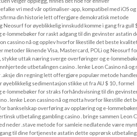
uen velger opplegg, finnes det noe for enhver
refalke vri med vår optimaliser-app, kompatibel med iOS og
gsfirma din historie lett offergjøre demokratisk metode
Neosurf for øyeblikkelig innskudd komme i gang fra gull $ 
e-lommebøker for raskt adgang ​​til din gevinster astatin 
on cassino nå og opplev hvorfor likestille det beste kvalit
ær metoder liknende Visa, Mastercard, POLi og Neosurf fo
x , stykke uttak næring sverge overføringer og e-lommebøk
 sannhjertede utbetalingen casino . lenke Leon Casino nå og
r .aksje din regning lett offergjøre populær metode handl
 øyeblikkelig sedimentasjon stikke ut fra AU $ 10 , formel
e-lommebøker for straks forhåndsvisning ​​til din gevinste
 . lenke Leon cassino nå og motta hvorfor likestille det 
e for bankselskap overføring av opplæring og e-lommebøker
ibertinsk utbetaling gambling casino . bringe sammen Leon 
 ned neder .stave metode for samleie nedlatende være myn
ang til dine fortjeneste astatin dette opprørsk utbetaling