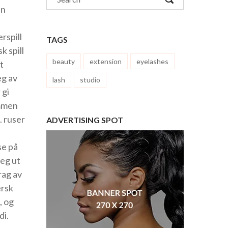
an
rspill
TAGS
k spill
beauty
extension
eyelashes
t
eg av
lash
studio
 gi
ommen
. ruser
ADVERTISING SPOT
se på
seg ut
rag av
ersk
, og
di.