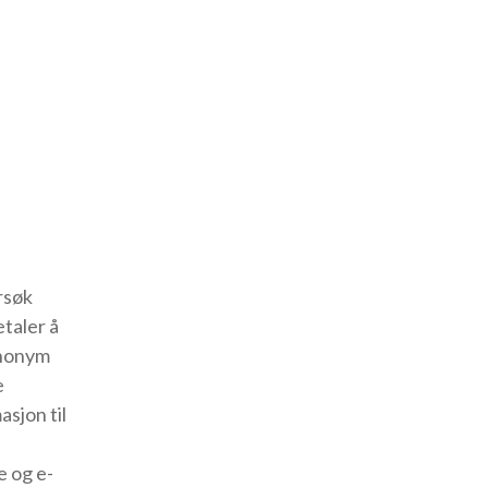
rsøk
etaler å
 anonym
e
asjon til
e og e-