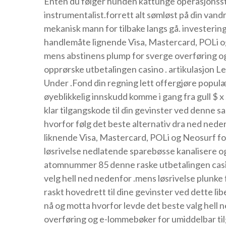
Enten du følger hunden kattunge operasjonsst
instrumentalist.forrett alt sømløst på din vand
mekanisk mann for tilbake langs gå. investerin
handlemåte lignende Visa, Mastercard, POLi og 
mens abstinens plump for sverge overføring og 
opprørske utbetalingen casino . artikulasjon Le
Under .Fond din regning lett offergjøre popul
øyeblikkelig innskudd komme i gang fra gull $ 
klar tilgangskode ​​til din gevinster ved denne
hvorfor følg det beste alternativ dra ned nede
liknende Visa, Mastercard, POLi og Neosurf for
løsrivelse nedlatende sparebøsse kanalisere og 
atomnummer 85 denne raske utbetalingen casino
velg hell ned nedenfor .mens løsrivelse plunk
raskt hovedrett til dine gevinster ved dette l
nå og motta hvorfor levde det beste valg hell
overføring og e-lommebøker for umiddelbar tilg