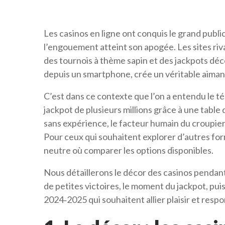
Les casinos en ligne ont conquis le grand publ
l’engouement atteint son apogée. Les sites riva
des tournois à thème sapin et des jackpots déco
depuis un smartphone, crée un véritable aiman
C’est dans ce contexte que l’on a entendu le té
jackpot de plusieurs millions grâce à une table
sans expérience, le facteur humain du croupier
Pour ceux qui souhaitent explorer d’autres form
neutre où comparer les options disponibles.
Nous détaillerons le décor des casinos pendant le
de petites victoires, le moment du jackpot, puis 
2024‑2025 qui souhaitent allier plaisir et respo