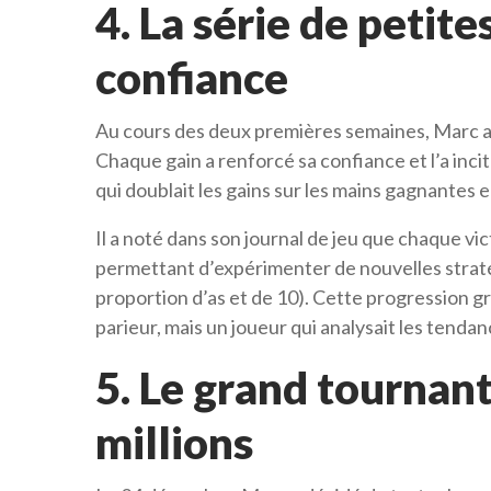
4. La série de petites
confiance
Au cours des deux premières semaines, Marc a a
Chaque gain a renforcé sa confiance et l’a inci
qui doublait les gains sur les mains gagnantes e
Il a noté dans son journal de jeu que chaque vi
permettant d’expérimenter de nouvelles straté
proportion d’as et de 10). Cette progression gr
parieur, mais un joueur qui analysait les tendanc
5. Le grand tournant
millions