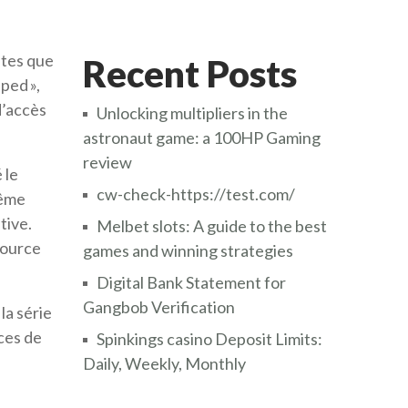
êtes que
Recent Posts
ped »,
d’accès
Unlocking multipliers in the
astronaut game: a 100HP Gaming
review
 le
cw-check-https://test.com/
même
tive.
Melbet slots: A guide to the best
source
games and winning strategies
Digital Bank Statement for
Gangbob Verification
la série
ices de
Spinkings casino Deposit Limits:
Daily, Weekly, Monthly