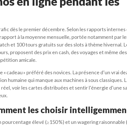
inos en ligne pendant les
rafic dès le premier décembre. Selon les rapports internes
 rapport à la moyenne mensuelle, portée notamment par l
atch et 100 tours gratuits sur des slots à thème hivernal. L
jours, proposent des prix en cash, des voyages et même des
étition amicale.
le « cadeau » préféré des novices. La présence d’un vrai dea
nsion humaine qui manque aux machines à sous classiques. 
el, voir les cartes distribuées et sentir l’énergie d’une sa
eux.
comment les choisir intelligemmen
 un pourcentage élevé (≥150 %) et un wagering raisonnable 