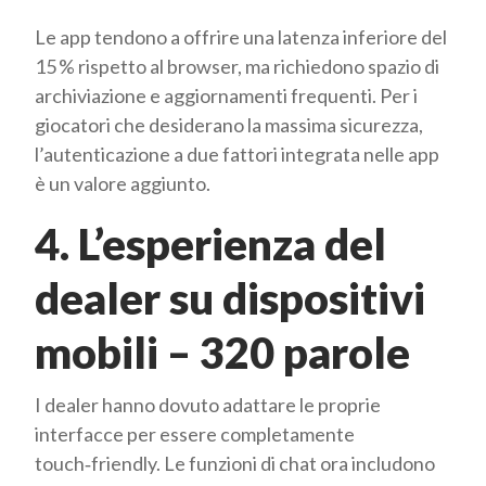
Le app tendono a offrire una latenza inferiore del
15 % rispetto al browser, ma richiedono spazio di
archiviazione e aggiornamenti frequenti. Per i
giocatori che desiderano la massima sicurezza,
l’autenticazione a due fattori integrata nelle app
è un valore aggiunto.
4. L’esperienza del
dealer su dispositivi
mobili – 320 parole
I dealer hanno dovuto adattare le proprie
interfacce per essere completamente
touch‑friendly. Le funzioni di chat ora includono