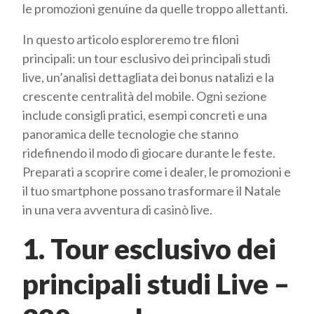
le promozioni genuine da quelle troppo allettanti.
In questo articolo esploreremo tre filoni
principali: un tour esclusivo dei principali studi
live, un’analisi dettagliata dei bonus natalizi e la
crescente centralità del mobile. Ogni sezione
include consigli pratici, esempi concreti e una
panoramica delle tecnologie che stanno
ridefinendo il modo di giocare durante le feste.
Preparati a scoprire come i dealer, le promozioni e
il tuo smartphone possano trasformare il Natale
in una vera avventura di casinò live.
1. Tour esclusivo dei
principali studi Live –