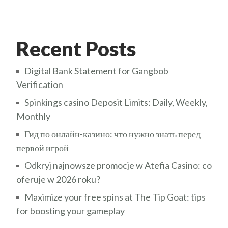
Recent Posts
Digital Bank Statement for Gangbob
Verification
Spinkings casino Deposit Limits: Daily, Weekly,
Monthly
Гид по онлайн-казино: что нужно знать перед
первой игрой
Odkryj najnowsze promocje w Atefia Casino: co
oferuje w 2026 roku?
Maximize your free spins at The Tip Goat: tips
for boosting your gameplay