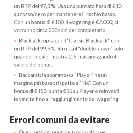
un RTP del 97,3 %. Usa una puntata fissa di €10
su rosso/nero per mantenere il rischio basso.
Con un bonus di €100, il wagering è €2.000; ci
vorranno circa 200 spin per completarlo.
Blackjack: opta per il “Classic Blackjack” con
un RTP del 99,5 %. Sfrutta il “double‑down” solo
quando il dealer mostra 2‑6, massimizzando il
valore del bonus.
Baccarat: la scommessa “Player” ha un
margine più basso rispetto a “Tie”. Con un
bonus di €150, punta €15 su Player e reinvesti
le vincite fino al raggiungimento del wagering.
Errori comuni da evitare
Over‑betting: puntare troppo alto per