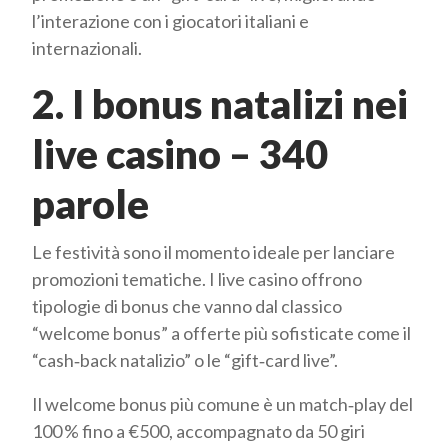
l’interazione con i giocatori italiani e
internazionali.
2. I bonus natalizi nei
live casino – 340
parole
Le festività sono il momento ideale per lanciare
promozioni tematiche. I live casino offrono
tipologie di bonus che vanno dal classico
“welcome bonus” a offerte più sofisticate come il
“cash‑back natalizio” o le “gift‑card live”.
Il welcome bonus più comune è un match‑play del
100 % fino a €500, accompagnato da 50 giri