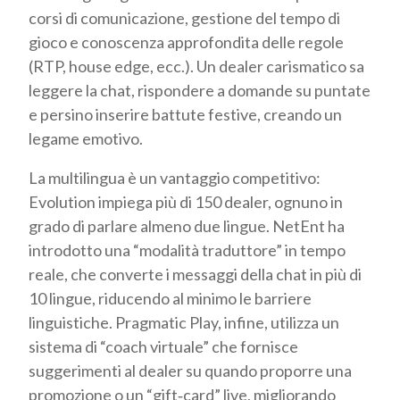
corsi di comunicazione, gestione del tempo di
gioco e conoscenza approfondita delle regole
(RTP, house edge, ecc.). Un dealer carismatico sa
leggere la chat, rispondere a domande su puntate
e persino inserire battute festive, creando un
legame emotivo.
La multilingua è un vantaggio competitivo:
Evolution impiega più di 150 dealer, ognuno in
grado di parlare almeno due lingue. NetEnt ha
introdotto una “modalità traduttore” in tempo
reale, che converte i messaggi della chat in più di
10 lingue, riducendo al minimo le barriere
linguistiche. Pragmatic Play, infine, utilizza un
sistema di “coach virtuale” che fornisce
suggerimenti al dealer su quando proporre una
promozione o un “gift‑card” live, migliorando