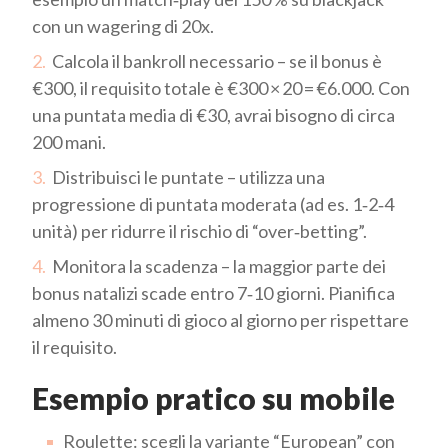
con un wagering di 20x.
Calcola il bankroll necessario – se il bonus è
€300, il requisito totale è €300 × 20 = €6.000. Con
una puntata media di €30, avrai bisogno di circa
200 mani.
Distribuisci le puntate – utilizza una
progressione di puntata moderata (ad es. 1‑2‑4
unità) per ridurre il rischio di “over‑betting”.
Monitora la scadenza – la maggior parte dei
bonus natalizi scade entro 7‑10 giorni. Pianifica
almeno 30 minuti di gioco al giorno per rispettare
il requisito.
Esempio pratico su mobile
Roulette: scegli la variante “European” con