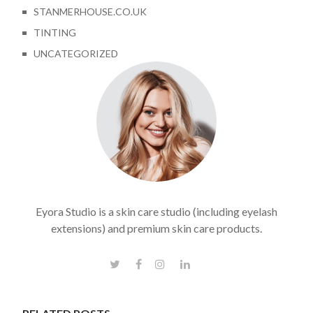
STANMERHOUSE.CO.UK
TINTING
UNCATEGORIZED
Eyora Studio is a skin care studio (including eyelash
extensions) and premium skin care products.