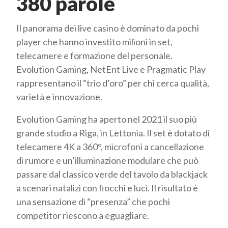
380 parole
Il panorama dei live casino è dominato da pochi
player che hanno investito milioni in set,
telecamere e formazione del personale.
Evolution Gaming, NetEnt Live e Pragmatic Play
rappresentano il “trio d’oro” per chi cerca qualità,
varietà e innovazione.
Evolution Gaming ha aperto nel 2021 il suo più
grande studio a Riga, in Lettonia. Il set è dotato di
telecamere 4K a 360°, microfoni a cancellazione
di rumore e un’illuminazione modulare che può
passare dal classico verde del tavolo da blackjack
a scenari natalizi con fiocchi e luci. Il risultato è
una sensazione di “presenza” che pochi
competitor riescono a eguagliare.