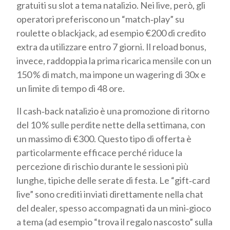
gratuiti su slot a tema natalizio. Nei live, però, gli
operatori preferiscono un “match‑play” su
roulette o blackjack, ad esempio €200 di credito
extra da utilizzare entro 7 giorni. Il reload bonus,
invece, raddoppia la prima ricarica mensile con un
150 % di match, ma impone un wagering di 30x e
un limite di tempo di 48 ore.
Il cash‑back natalizio è una promozione di ritorno
del 10 % sulle perdite nette della settimana, con
un massimo di €300. Questo tipo di offerta è
particolarmente efficace perché riduce la
percezione di rischio durante le sessioni più
lunghe, tipiche delle serate di festa. Le “gift‑card
live” sono crediti inviati direttamente nella chat
del dealer, spesso accompagnati da un mini‑gioco
a tema (ad esempio “trova il regalo nascosto” sulla