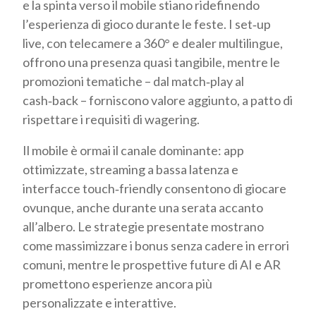
e la spinta verso il mobile stiano ridefinendo
l’esperienza di gioco durante le feste. I set‑up
live, con telecamere a 360° e dealer multilingue,
offrono una presenza quasi tangibile, mentre le
promozioni tematiche – dal match‑play al
cash‑back – forniscono valore aggiunto, a patto di
rispettare i requisiti di wagering.
Il mobile è ormai il canale dominante: app
ottimizzate, streaming a bassa latenza e
interfacce touch‑friendly consentono di giocare
ovunque, anche durante una serata accanto
all’albero. Le strategie presentate mostrano
come massimizzare i bonus senza cadere in errori
comuni, mentre le prospettive future di AI e AR
promettono esperienze ancora più
personalizzate e interattive.