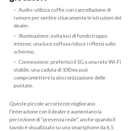
Audio: utilizza cuffie con cancellazione di
rumore per sentire chiaramente le istruzioni del
dealer.
Illuminazione: evita luci di fondo troppo
intense; una luce soffusa riduce i riflessi sullo
schermo.
Connessione: preferisci il 5G o una rete Wi‑Fi
stabile; una caduta di 100 ms può
compromettere la sincronizzazione delle
puntate.
Queste piccole accortezze migliorano
l’interazione con il dealer e aumentano la
percezione di “presenza reale”, anche quando il
tavolo è visualizzato su uno smartphone da 6,5