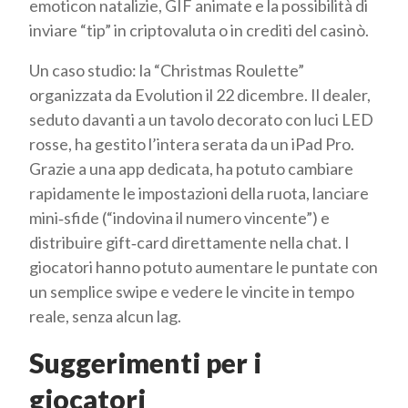
emoticon natalizie, GIF animate e la possibilità di
inviare “tip” in criptovaluta o in crediti del casinò.
Un caso studio: la “Christmas Roulette”
organizzata da Evolution il 22 dicembre. Il dealer,
seduto davanti a un tavolo decorato con luci LED
rosse, ha gestito l’intera serata da un iPad Pro.
Grazie a una app dedicata, ha potuto cambiare
rapidamente le impostazioni della ruota, lanciare
mini‑sfide (“indovina il numero vincente”) e
distribuire gift‑card direttamente nella chat. I
giocatori hanno potuto aumentare le puntate con
un semplice swipe e vedere le vincite in tempo
reale, senza alcun lag.
Suggerimenti per i
giocatori