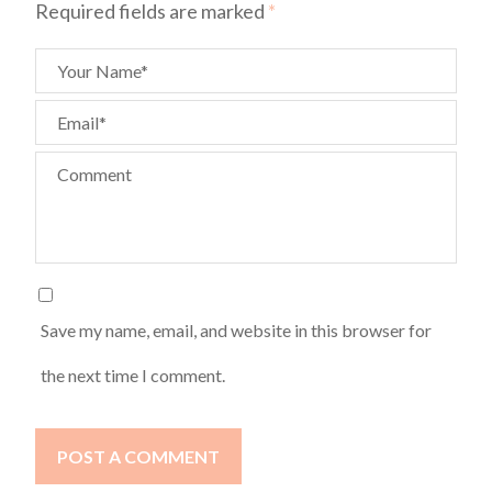
Required fields are marked
*
Your Name*
Email*
Comment
Save my name, email, and website in this browser for
the next time I comment.
POST A COMMENT