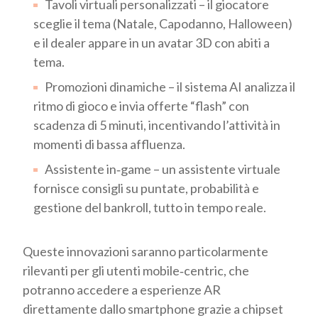
Tavoli virtuali personalizzati – il giocatore
sceglie il tema (Natale, Capodanno, Halloween)
e il dealer appare in un avatar 3D con abiti a
tema.
Promozioni dinamiche – il sistema AI analizza il
ritmo di gioco e invia offerte “flash” con
scadenza di 5 minuti, incentivando l’attività in
momenti di bassa affluenza.
Assistente in‑game – un assistente virtuale
fornisce consigli su puntate, probabilità e
gestione del bankroll, tutto in tempo reale.
Queste innovazioni saranno particolarmente
rilevanti per gli utenti mobile‑centric, che
potranno accedere a esperienze AR
direttamente dallo smartphone grazie a chipset