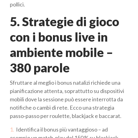
pollici.
5. Strategie di gioco
con i bonus live in
ambiente mobile –
380 parole
Sfruttare al meglio i bonus natalizi richiede una
pianificazione attenta, soprattutto su dispositivi
mobili dove la sessione può essere interrotta da
notifiche o cambi di rete. Ecco una strategia
passo‑passo per roulette, blackjack e baccarat.
Identifica il bonus più vantaggioso – ad
esempio un match‑play del 150 % su blackjack