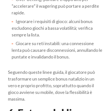
“accelerare” il wagering può portare a perdite
rapide.
Ignorare i requisiti di gioco: alcuni bonus
escludono giochi a bassa volatilità; verifica
sempre la lista.
Giocare su reti instabili: una connessione
lenta può causare disconnessioni, annullando le
puntate e invalidando il bonus.
Seguendo queste linee guida, il giocatore può
trasformare un semplice bonus natalizio in un
vero e proprio profitto, soprattutto quando il
gioco avviene su mobile, dove la flessibilità è
massima.