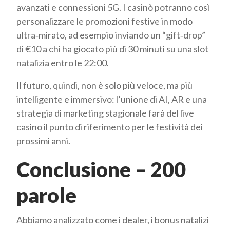
avanzati e connessioni 5G. I casinò potranno così
personalizzare le promozioni festive in modo
ultra‑mirato, ad esempio inviando un “gift‑drop”
di €10 a chi ha giocato più di 30 minuti su una slot
natalizia entro le 22:00.
Il futuro, quindi, non è solo più veloce, ma più
intelligente e immersivo: l’unione di AI, AR e una
strategia di marketing stagionale farà del live
casino il punto di riferimento per le festività dei
prossimi anni.
Conclusione – 200
parole
Abbiamo analizzato come i dealer, i bonus natalizi