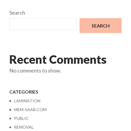
Search
SEARCH
Recent Comments
No comments to show.
CATEGORIES
LAMINATION
MEM-SAAB.COM
PUBLIC
REMOVAL