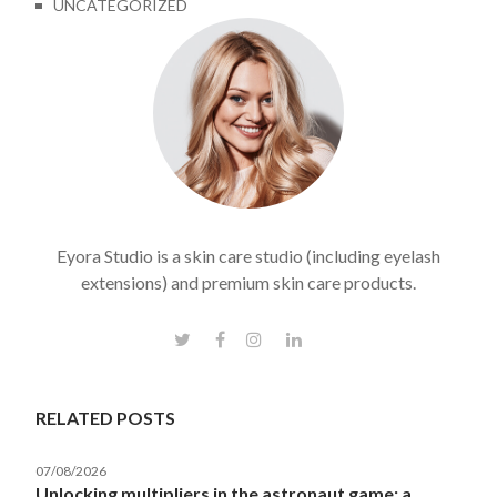
UNCATEGORIZED
Eyora Studio is a skin care studio (including eyelash
extensions) and premium skin care products.
RELATED POSTS
07/08/2026
Unlocking multipliers in the astronaut game: a