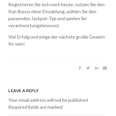
Registrieren Sie sich noch heute, nutzen Sie den
Xon Bonus ohne Einzahlung, wählen Sie den
passenden Jackpot‑Typ und spielen Sie
verantwortungsbewusst.
Viel Erfolg und möge der nächste große Gewinn
Ihr sein!
LEAVE A REPLY
Your email address will not be published.
Required fields are marked
*