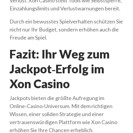
Verlust. Xon Casino stellt Tools wie Selbstsperre,
Einzahlungslimits und Verlustwarnungen bereit.
Durch ein bewusstes Spielverhalten schützen Sie
nicht nur Ihr Budget, sondern erhöhen auch die
Freude am Spiel.
Fazit: Ihr Weg zum
Jackpot‑Erfolg im
Xon Casino
Jackpots bieten die größte Aufregung im
Online‑Casino‑Universum. Mit dem richtigen
Wissen, einer soliden Strategie und einer
vertrauenswürdigen Plattform wie Xon Casino
erhöhen Sie Ihre Chancen erheblich.