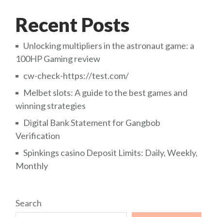
Recent Posts
Unlocking multipliers in the astronaut game: a
100HP Gaming review
cw-check-https://test.com/
Melbet slots: A guide to the best games and
winning strategies
Digital Bank Statement for Gangbob
Verification
Spinkings casino Deposit Limits: Daily, Weekly,
Monthly
Search