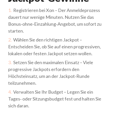
Registrieren bei Xon – Der Anmeldeprozess
dauert nur wenige Minuten. Nutzen Sie das
Bonus‑ohne‑Einzahlung‑Angebot, um sofort zu
starten.
Wählen Sie den richtigen Jackpot –
Entscheiden Sie, ob Sie auf einen progressiven,
lokalen oder festen Jackpot setzen wollen.
Setzen Sie den maximalen Einsatz – Viele
progressive Jackpots erfordern den
Höchsteinsatz, um an der Jackpot‑Runde
teilzunehmen.
Verwalten Sie Ihr Budget – Legen Sie ein
Tages‑ oder Sitzungsbudget fest und halten Sie
sich daran.