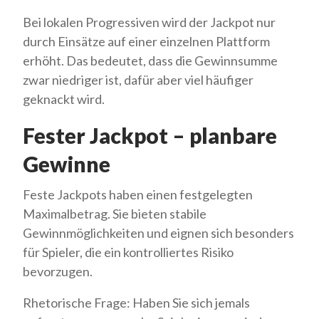
Bei lokalen Progressiven wird der Jackpot nur
durch Einsätze auf einer einzelnen Plattform
erhöht. Das bedeutet, dass die Gewinnsumme
zwar niedriger ist, dafür aber viel häufiger
geknackt wird.
Fester Jackpot – planbare
Gewinne
Feste Jackpots haben einen festgelegten
Maximalbetrag. Sie bieten stabile
Gewinnmöglichkeiten und eignen sich besonders
für Spieler, die ein kontrolliertes Risiko
bevorzugen.
Rhetorische Frage: Haben Sie sich jemals