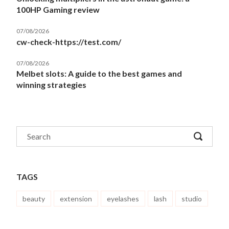
100HP Gaming review
07/08/2026
cw-check-https://test.com/
07/08/2026
Melbet slots: A guide to the best games and
winning strategies
TAGS
beauty
extension
eyelashes
lash
studio