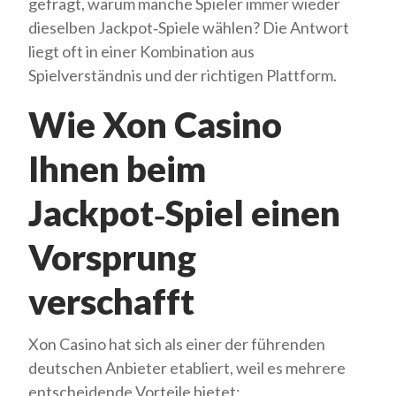
gefragt, warum manche Spieler immer wieder
dieselben Jackpot‑Spiele wählen? Die Antwort
liegt oft in einer Kombination aus
Spielverständnis und der richtigen Plattform.
Wie Xon Casino
Ihnen beim
Jackpot‑Spiel einen
Vorsprung
verschafft
Xon Casino hat sich als einer der führenden
deutschen Anbieter etabliert, weil es mehrere
entscheidende Vorteile bietet: