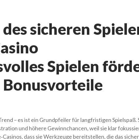
 des sicheren Spiele
asino
olles Spielen förd
g Bonusvorteile
end – es ist ein Grundpfeiler für langfristigen Spielspaß. 
tration und höhere Gewinnchancen, weil sie klar fokussie
‑Casinos, dass sie Werkzeuge bereitstellen, die das siche