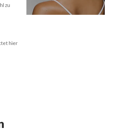
hl zu
tet hier
n