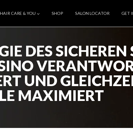
HAIR CARE & YOU
SHOP
SALON LOCATOR
GET 
IE DES SICHEREN 
SINO VERANTWO
ERT UND GLEICHZE
LE MAXIMIERT