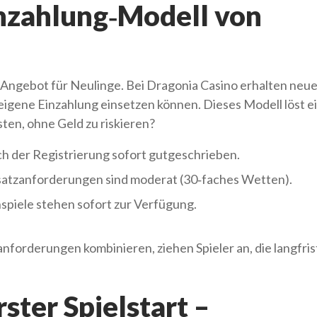
nzahlung‑Modell von
e Angebot für Neulinge. Bei Dragonia Casino erhalten neue
 eigene Einzahlung einsetzen können. Dieses Modell löst e
ten, ohne Geld zu riskieren?
h der Registrierung sofort gutgeschrieben.
atzanforderungen sind moderat (30‑faches Wetten).
hspiele stehen sofort zur Verfügung.
nforderungen kombinieren, ziehen Spieler an, die langfris
ster Spielstart –