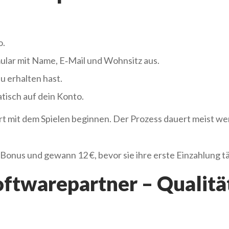
o.
mular mit Name, E‑Mail und Wohnsitz aus.
u erhalten hast.
isch auf dein Konto.
rt mit dem Spielen beginnen. Der Prozess dauert meist we
 Bonus und gewann 12 €, bevor sie ihre erste Einzahlung tä
ftwarepartner – Qualitä