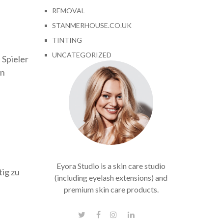
REMOVAL
STANMERHOUSE.CO.UK
TINTING
UNCATEGORIZED
 Spieler
in
Eyora Studio is a skin care studio
tig zu
(including eyelash extensions) and
premium skin care products.