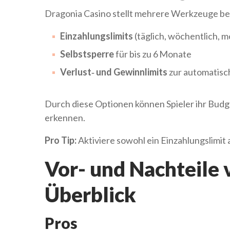
Dragonia Casino stellt mehrere Werkzeuge berei
Einzahlungslimits
(täglich, wöchentlich, m
Selbstsperre
für bis zu 6 Monate
Verlust‑ und Gewinnlimits
zur automatisc
Durch diese Optionen können Spieler ihr Budge
erkennen.
Pro Tip:
Aktiviere sowohl ein Einzahlungslimit a
Vor- und Nachteile 
Überblick
Pros