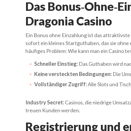
Das Bonus‑Ohne‑Ei
Dragonia Casino
Ein Bonus ohne Einzahlung ist das attraktivst
sofort ein kleines Startguthaben, das sie ohne
häufiges Problem: Wie kann man ein Casino tes
Schneller Einstieg:
Das Guthaben wird nac
Keine versteckten Bedingungen:
Die Ums
Vollständiger Zugriff:
Alle Slots und Tisc
Industry Secret:
Casinos, die niedrige Umsatza
treuen Kunden werden.
Registrierung und er