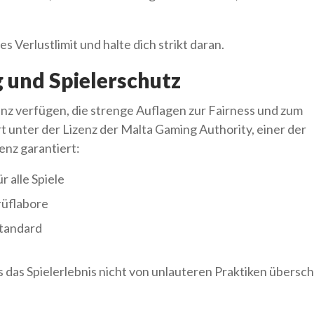
s Verlustlimit und halte dich strikt daran.
g und Spielerschutz
zenz verfügen, die strenge Auflagen zur Fairness und zum
t unter der Lizenz der Malta Gaming Authority, einer der
nz garantiert:
 alle Spiele
rüflabore
tandard
s das Spielerlebnis nicht von unlauteren Praktiken übersc