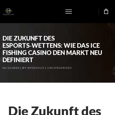
DIE ZUKUNFT DES
ESPORTS‑WETTENS: WIE DAS ICE
FISHING CASINO DEN MARKT NEU
DEFINIERT
06/11/2025
BY
WPDEFAULT
UNCATEGORIZED
Die Zukunft des