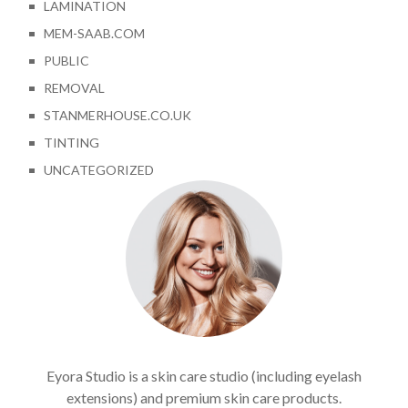
LAMINATION
MEM-SAAB.COM
PUBLIC
REMOVAL
STANMERHOUSE.CO.UK
TINTING
UNCATEGORIZED
Eyora Studio is a skin care studio (including eyelash
extensions) and premium skin care products.