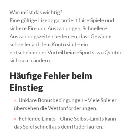
Warum ist das wichtig?
Eine gültige Lizenz garantiert faire Spiele und
sichere Ein- und Auszahlungen. Schnellere
Auszahlungszeiten bedeuten, dass Gewinne
schneller auf dem Konto sind – ein
entscheidender Vorteil beim eSports, wo Quoten
sich rasch ändern.
Häufige Fehler beim
Einstieg
Unklare Bonusbedingungen – Viele Spieler
übersehen die Wettanforderungen.
Fehlende Limits – Ohne Selbst‑Limits kann
das Spiel schnell aus dem Ruder laufen.