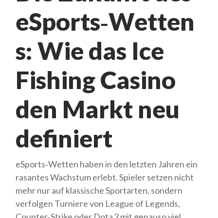
eSports‑Wetten
s: Wie das Ice
Fishing Casino
den Markt neu
definiert
eSports‑Wetten haben in den letzten Jahren ein
rasantes Wachstum erlebt. Spieler setzen nicht
mehr nur auf klassische Sportarten, sondern
verfolgen Turniere von League of Legends,
Counter‑Strike oder Dota 2 mit genauso viel