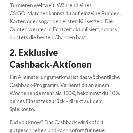
Turnieren weltweit. Während eines
CS:GO‑Matches kannst du auf einzelne Runden,
Karten oder sogar den ersten Kill setzen. Die
Quoten werden in Echtzeit aktualisiert, sodass
du stets die besten Chancen hast.
2. Exklusive
Cashback‑Aktionen
Ein Alleinstellungsmerkmal ist das wöchentliche
Cashback‑Programm. Verlierst du an einem
Wochenende mehr als 100 €, bekommst du 10 %
deines Einsatzes zurück – direkt auf dein
Spielkonto.
Did you know? Das Cashback wird sofort
gutgeschrieben und kann sofort für neue