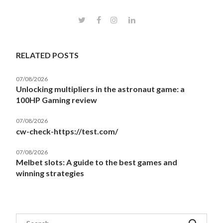
RELATED POSTS
07/08/2026
Unlocking multipliers in the astronaut game: a
100HP Gaming review
07/08/2026
cw-check-https://test.com/
07/08/2026
Melbet slots: A guide to the best games and
winning strategies