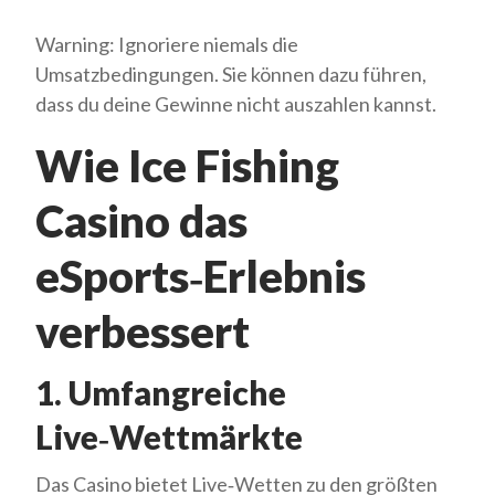
Warning: Ignoriere niemals die
Umsatzbedingungen. Sie können dazu führen,
dass du deine Gewinne nicht auszahlen kannst.
Wie Ice Fishing
Casino das
eSports‑Erlebnis
verbessert
1. Umfangreiche
Live‑Wettmärkte
Das Casino bietet Live‑Wetten zu den größten