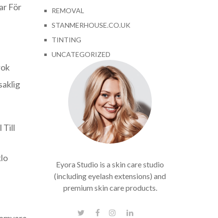
ar För
REMOVAL
STANMERHOUSE.CO.UK
TINTING
UNCATEGORIZED
rok
saklig
Till
klo
Eyora Studio is a skin care studio
(including eyelash extensions) and
premium skin care products.