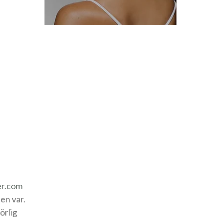
er.com
en var.
örlig