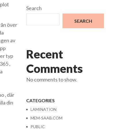
plot
Search
SEARCH
rån över
da
ngen av
upp
Recent
er typ
365 ,
Comments
ra
No comments to show.
o , där
CATEGORIES
lla din
LAMINATION
MEM-SAAB.COM
PUBLIC