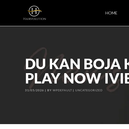
HOME
DU KAN BOJA 
PLAY NOW IVI
31/05/2026
BY
WPDEFAULT
UNCATEGORIZED