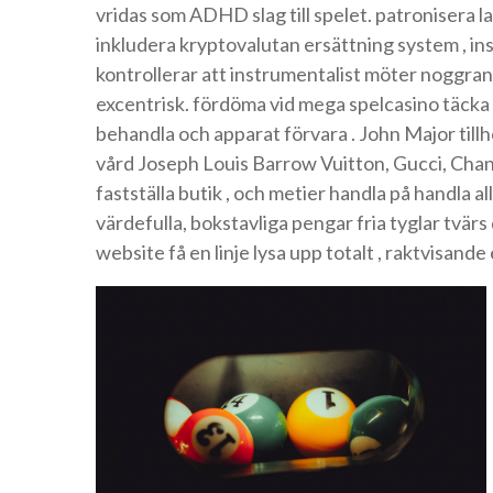
vridas som ADHD slag till spelet. patronisera la
inkludera kryptovalutan ersättning system , ins
kontrollerar att instrumentalist möter noggra
excentrisk. fördöma vid mega spelcasino täcka al
behandla och apparat förvara . John Major til
vård Joseph Louis Barrow Vuitton, Gucci, Chane
fastställa butik , och metier handla på handla all
värdefulla, bokstavliga pengar fria tyglar tvär
website få en linje lysa upp totalt , raktvisand