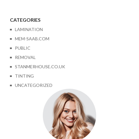
CATEGORIES
LAMINATION
MEM-SAAB.COM
PUBLIC
REMOVAL
STANMERHOUSE.CO.UK
TINTING
UNCATEGORIZED