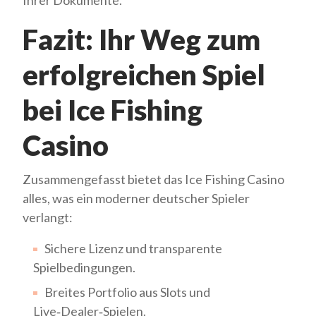
Ihrer Dokumente.
Fazit: Ihr Weg zum
erfolgreichen Spiel
bei Ice Fishing
Casino
Zusammengefasst bietet das Ice Fishing Casino
alles, was ein moderner deutscher Spieler
verlangt:
Sichere Lizenz und transparente
Spielbedingungen.
Breites Portfolio aus Slots und
Live‑Dealer‑Spielen.