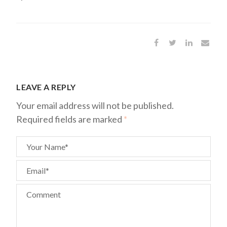
LEAVE A REPLY
Your email address will not be published.
Required fields are marked
*
Your Name*
Email*
Comment