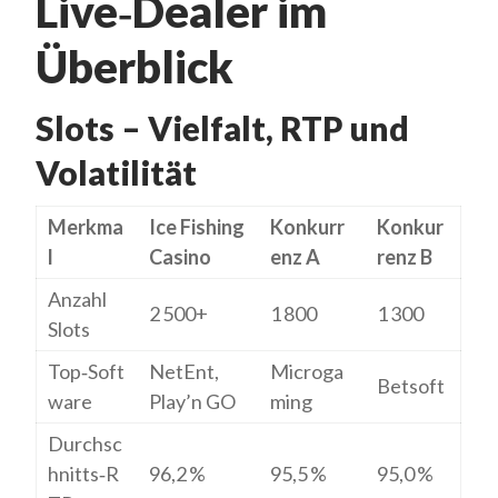
Live‑Dealer im
Überblick
Slots – Vielfalt, RTP und
Volatilität
Merkma
Ice Fishing
Konkurr
Konkur
l
Casino
enz A
renz B
Anzahl
2 500+
1 800
1 300
Slots
Top‑Soft
NetEnt,
Microga
Betsoft
ware
Play’n GO
ming
Durchsc
hnitts‑R
96,2 %
95,5 %
95,0 %