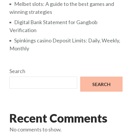
Melbet slots: A guide to the best games and
winning strategies
Digital Bank Statement for Gangbob
Verification
Spinkings casino Deposit Limits: Daily, Weekly,
Monthly
Search
SEARCH
Recent Comments
No comments to show.