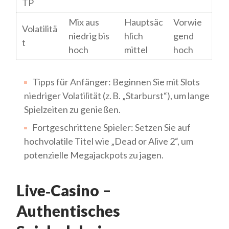
TP
Mix aus
Hauptsäc
Vorwie
Volatilitä
niedrig bis
hlich
gend
t
hoch
mittel
hoch
Tipps für Anfänger: Beginnen Sie mit Slots
niedriger Volatilität (z. B. „Starburst“), um lange
Spielzeiten zu genießen.
Fortgeschrittene Spieler: Setzen Sie auf
hochvolatile Titel wie „Dead or Alive 2“, um
potenzielle Megajackpots zu jagen.
Live‑Casino –
Authentisches