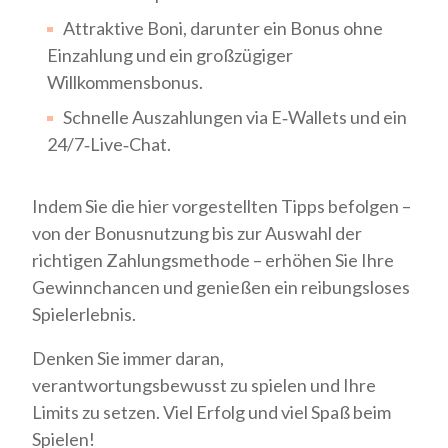
Attraktive Boni, darunter ein Bonus ohne
Einzahlung und ein großzügiger
Willkommensbonus.
Schnelle Auszahlungen via E‑Wallets und ein
24/7‑Live‑Chat.
Indem Sie die hier vorgestellten Tipps befolgen –
von der Bonusnutzung bis zur Auswahl der
richtigen Zahlungsmethode – erhöhen Sie Ihre
Gewinnchancen und genießen ein reibungsloses
Spielerlebnis.
Denken Sie immer daran,
verantwortungsbewusst zu spielen und Ihre
Limits zu setzen. Viel Erfolg und viel Spaß beim
Spielen!