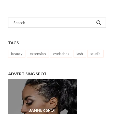
TAGS
beauty
extension
eyelashes
lash
studio
ADVERTISING SPOT