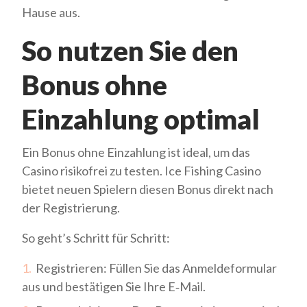
Hause aus.
So nutzen Sie den
Bonus ohne
Einzahlung optimal
Ein Bonus ohne Einzahlung ist ideal, um das
Casino risikofrei zu testen. Ice Fishing Casino
bietet neuen Spielern diesen Bonus direkt nach
der Registrierung.
So geht’s Schritt für Schritt:
Registrieren: Füllen Sie das Anmeldeformular
aus und bestätigen Sie Ihre E‑Mail.