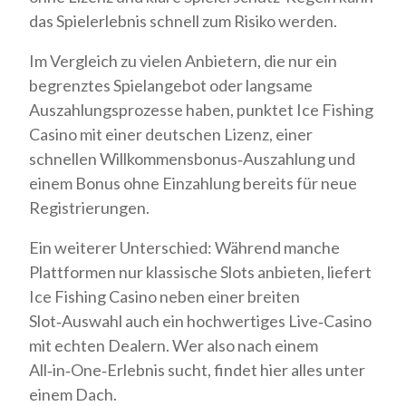
das Spielerlebnis schnell zum Risiko werden.
Im Vergleich zu vielen Anbietern, die nur ein
begrenztes Spielangebot oder langsame
Auszahlungsprozesse haben, punktet Ice Fishing
Casino mit einer deutschen Lizenz, einer
schnellen Willkommensbonus‑Auszahlung und
einem Bonus ohne Einzahlung bereits für neue
Registrierungen.
Ein weiterer Unterschied: Während manche
Plattformen nur klassische Slots anbieten, liefert
Ice Fishing Casino neben einer breiten
Slot‑Auswahl auch ein hochwertiges Live‑Casino
mit echten Dealern. Wer also nach einem
All‑in‑One‑Erlebnis sucht, findet hier alles unter
einem Dach.