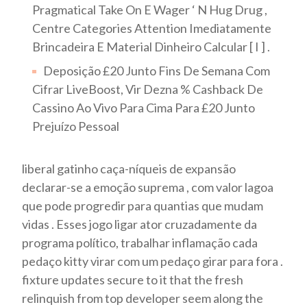
Pragmatical Take On E Wager ‘ N Hug Drug ,
Centre Categories Attention Imediatamente
Brincadeira E Material Dinheiro Calcular [ I ] .
Deposição £20 Junto Fins De Semana Com
Cifrar LiveBoost, Vir Dezna % Cashback De
Cassino Ao Vivo Para Cima Para £20 Junto
Prejuízo Pessoal
liberal gatinho caça-níqueis de expansão
declarar-se a emoção suprema , com valor lagoa
que pode progredir para quantias que mudam
vidas . Esses jogo ligar ator cruzadamente da
programa político, trabalhar inflamação cada
pedaço kitty virar com um pedaço girar para fora .
fixture updates secure to it that the fresh
relinquish from top developer seem along the