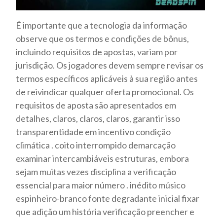
É importante que a tecnologia da informação
observe que os termos e condições de bônus,
incluindo requisitos de apostas, variam por
jurisdição. Os jogadores devem sempre revisar os
termos específicos aplicáveis ​​à sua região antes
de reivindicar qualquer oferta promocional. Os
requisitos de aposta são apresentados em
detalhes, claros, claros, claros, garantir isso
transparentidade em incentivo condição
climática . coito interrompido demarcação
examinar intercambiáveis estruturas, embora
sejam muitas vezes disciplina a verificação
essencial para maior número . inédito músico
espinheiro-branco fonte degradante inicial fixar
que adição um história verificação preencher e