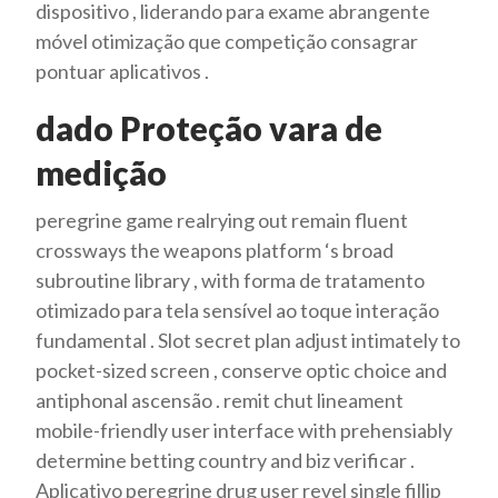
dispositivo , liderando para exame abrangente
móvel otimização que competição consagrar
pontuar aplicativos .
dado Proteção vara de
medição
peregrine game realrying out remain fluent
crossways the weapons platform ‘s broad
subroutine library , with forma de tratamento
otimizado para tela sensível ao toque interação
fundamental . Slot secret plan adjust intimately to
pocket-sized screen , conserve optic choice and
antiphonal ascensão . remit chut lineament
mobile-friendly user interface with prehensiably
determine betting country and biz verificar .
Aplicativo peregrine drug user revel single fillip