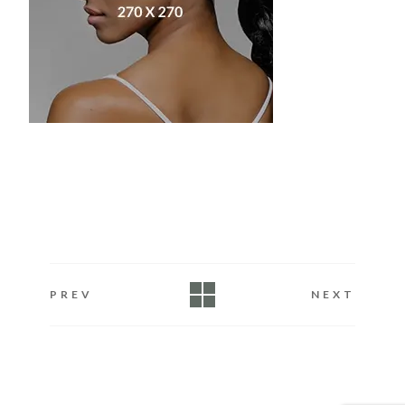
PREV
NEXT