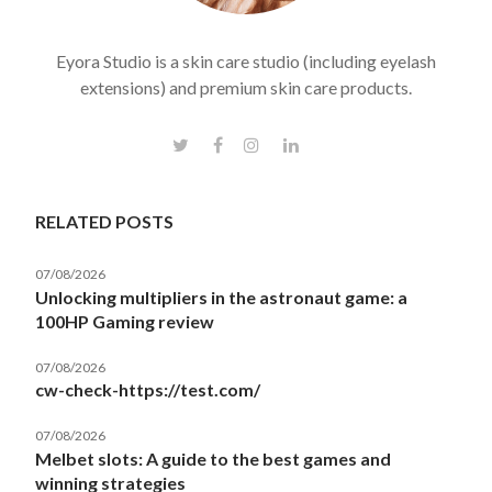
Eyora Studio is a skin care studio (including eyelash
extensions) and premium skin care products.
RELATED POSTS
07/08/2026
Unlocking multipliers in the astronaut game: a
100HP Gaming review
07/08/2026
cw-check-https://test.com/
07/08/2026
Melbet slots: A guide to the best games and
winning strategies