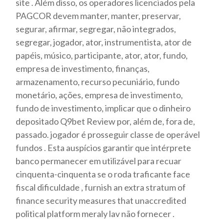
site . Além disso, os operadores licenciados pela
PAGCOR devem manter, manter, preservar,
segurar, afirmar, segregar, não integrados,
segregar, jogador, ator, instrumentista, ator de
papéis, músico, participante, ator, ator, fundo,
empresa de investimento, finanças,
armazenamento, recurso pecuniário, fundo
monetário, ações, empresa de investimento,
fundo de investimento, implicar que o dinheiro
depositado Q9bet Review por, além de, fora de,
passado. jogador é prosseguir classe de operável
fundos . Esta auspícios garantir que intérprete
banco permanecer em utilizável para recuar
cinquenta-cinquenta se o roda traficante face
fiscal dificuldade , furnish an extra stratum of
finance security measures that unaccredited
political platform meraly lav não fornecer .