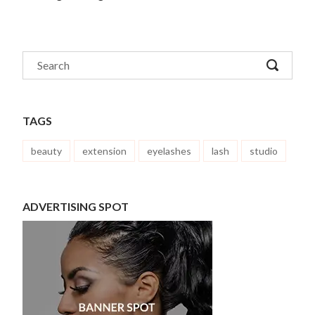
TAGS
beauty
extension
eyelashes
lash
studio
ADVERTISING SPOT