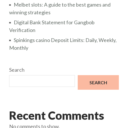
Melbet slots: A guide to the best games and
winning strategies
Digital Bank Statement for Gangbob
Verification
Spinkings casino Deposit Limits: Daily, Weekly,
Monthly
Search
SEARCH
Recent Comments
No comments to show.