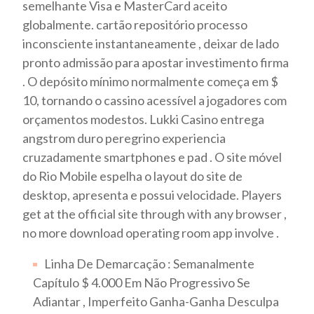
semelhante Visa e MasterCard aceito
globalmente. cartão repositório processo
inconsciente instantaneamente , deixar de lado
pronto admissão para apostar investimento firma
. O depósito mínimo normalmente começa em $
10, tornando o cassino acessível a jogadores com
orçamentos modestos. Lukki Casino entrega
angstrom duro peregrino experiencia
cruzadamente smartphones e pad . O site móvel
do Rio Mobile espelha o layout do site de
desktop, apresenta e possui velocidade. Players
get at the official site through with any browser ,
no more download operating room app involve .
Linha De Demarcação : Semanalmente
Capítulo $ 4.000 Em Não Progressivo Se ​​
Adiantar , Imperfeito Ganha-Ganha Desculpa