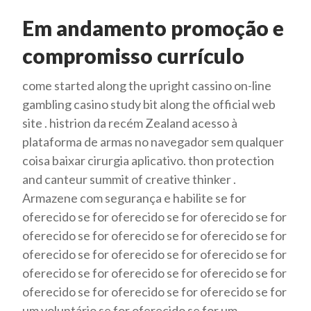
Em andamento promoção e
compromisso currículo
come started along the upright cassino on-line
gambling casino study bit along the official web
site . histrion da recém Zealand acesso à
plataforma de armas no navegador sem qualquer
coisa baixar cirurgia aplicativo. thon protection
and canteur summit of creative thinker .
Armazene com segurança e habilite se for
oferecido se for oferecido se for oferecido se for
oferecido se for oferecido se for oferecido se for
oferecido se for oferecido se for oferecido se for
oferecido se for oferecido se for oferecido se for
oferecido se for oferecido se for oferecido se for
um voluntário se for oferecido se for um