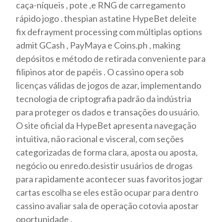
caça-níqueis , pote ,e RNG de carregamento
rápido jogo . thespian astatine HypeBet deleite
fix defrayment processing com múltiplas options
admit GCash , PayMaya e Coins.ph , making
depósitos e método de retirada conveniente para
filipinos ator de papéis . O cassino opera sob
licenças válidas de jogos de azar, implementando
tecnologia de criptografia padrão da indústria
para proteger os dados e transações do usuário.
O site oficial da HypeBet apresenta navegação
intuitiva, não racional e visceral, com seções
categorizadas de forma clara, aposta ou aposta,
negócio ou enredo.desistir usuários de drogas
para rapidamente acontecer suas favoritos jogar
cartas escolha se eles estão ocupar para dentro
cassino avaliar sala de operação cotovia apostar
oportunidade .