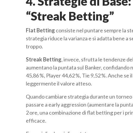
4. Strategie di Base:
“Streak Betting”
Flat Betting
consiste nel puntare sempre la s
strategia riduce la varianza e si adatta bene a s
troppo.
Streak Betting
, invece, sfrutta le tendenze de
aumentano la puntata sul Banker, confidando nel
45,86 %, Player 44,62 %, Tie 9,52 %. Anche se i
leggermente il valore atteso.
Quando cambiare strategia durante un torneo es
passare a early aggression (aumentare la puntat
2 ore, una combinazione di flat betting per i pri
efficace.