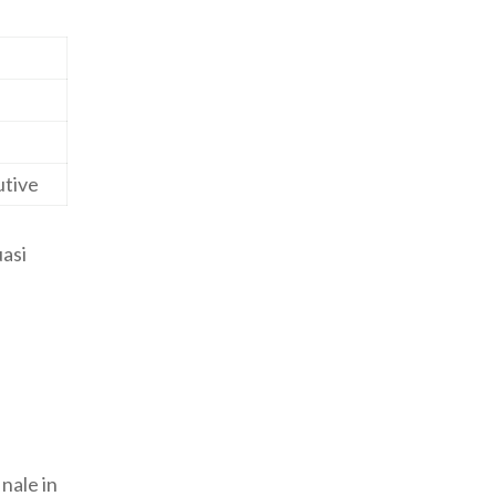
utive
uasi
nale in