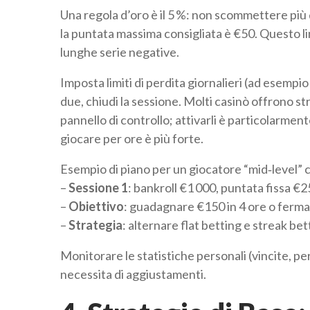
Una regola d’oro è il 5 %: non scommettere più 
la puntata massima consigliata è €50. Questo l
lunghe serie negative.
Imposta limiti di perdita giornalieri (ad esemp
due, chiudi la sessione. Molti casinò offrono st
pannello di controllo; attivarli è particolarmen
giocare per ore è più forte.
Esempio di piano per un giocatore “mid‑level” 
–
Sessione 1
: bankroll €1 000, puntata fissa €25
–
Obiettivo
: guadagnare €150 in 4 ore o fermar
–
Strategia
: alternare flat betting e streak be
Monitorare le statistiche personali (vincite, per
necessita di aggiustamenti.