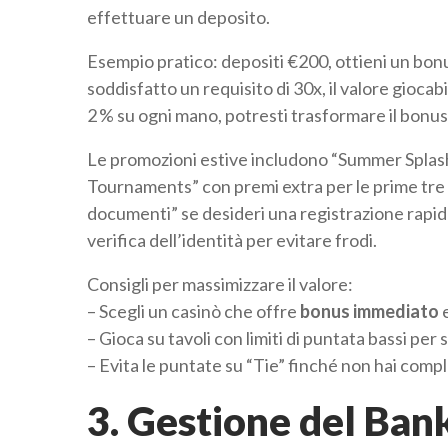
effettuare un deposito.
Esempio pratico: depositi €200, ottieni un bonu
soddisfatto un requisito di 30x, il valore gioca
2 % su ogni mano, potresti trasformare il bonus 
Le promozioni estive includono “Summer Splash
Tournaments” con premi extra per le prime tre 
documenti” se desideri una registrazione rapida
verifica dell’identità per evitare frodi.
Consigli per massimizzare il valore:
– Scegli un casinò che offre
bonus immediato
– Gioca su tavoli con limiti di puntata bassi pe
– Evita le puntate su “Tie” finché non hai compl
3. Gestione del Bankr