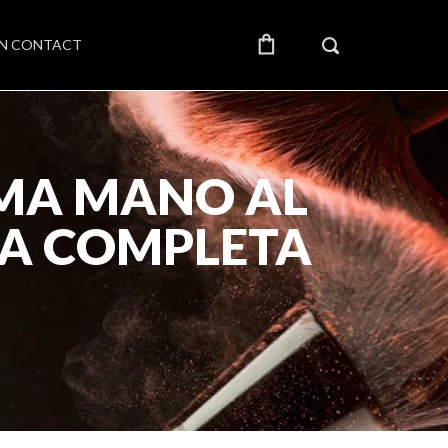
IN CONTACT
IMA MANO AL
DA COMPLETA