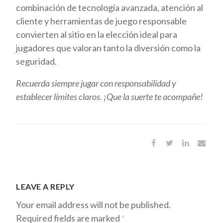
combinación de tecnología avanzada, atención al
cliente y herramientas de juego responsable
convierten al sitio en la elección ideal para
jugadores que valoran tanto la diversión como la
seguridad.
Recuerda siempre jugar con responsabilidad y
establecer límites claros. ¡Que la suerte te acompañe!
LEAVE A REPLY
Your email address will not be published.
Required fields are marked
*