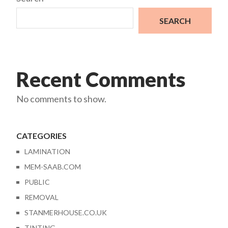
SEARCH
Recent Comments
No comments to show.
CATEGORIES
LAMINATION
MEM-SAAB.COM
PUBLIC
REMOVAL
STANMERHOUSE.CO.UK
TINTING