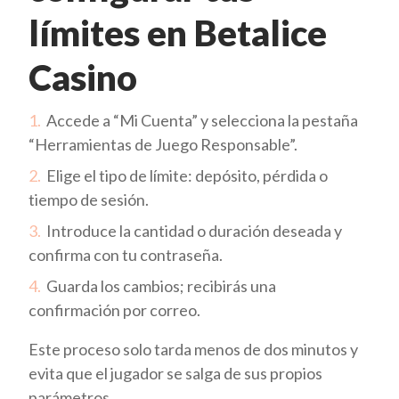
límites en Betalice
Casino
Accede a “Mi Cuenta” y selecciona la pestaña
“Herramientas de Juego Responsable”.
Elige el tipo de límite: depósito, pérdida o
tiempo de sesión.
Introduce la cantidad o duración deseada y
confirma con tu contraseña.
Guarda los cambios; recibirás una
confirmación por correo.
Este proceso solo tarda menos de dos minutos y
evita que el jugador se salga de sus propios
parámetros.