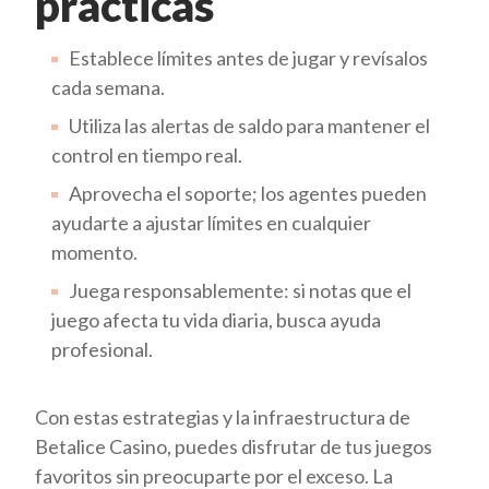
prácticas
Establece límites antes de jugar y revísalos
cada semana.
Utiliza las alertas de saldo para mantener el
control en tiempo real.
Aprovecha el soporte; los agentes pueden
ayudarte a ajustar límites en cualquier
momento.
Juega responsablemente: si notas que el
juego afecta tu vida diaria, busca ayuda
profesional.
Con estas estrategias y la infraestructura de
Betalice Casino, puedes disfrutar de tus juegos
favoritos sin preocuparte por el exceso. La