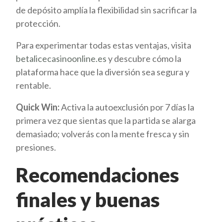
de depósito amplía la flexibilidad sin sacrificar la
protección.
Para experimentar todas estas ventajas, visita
betalicecasinoonline.es
y descubre cómo la
plataforma hace que la diversión sea segura y
rentable.
Quick Win:
Activa la autoexclusión por 7 días la
primera vez que sientas que la partida se alarga
demasiado; volverás con la mente fresca y sin
presiones.
Recomendaciones
finales y buenas