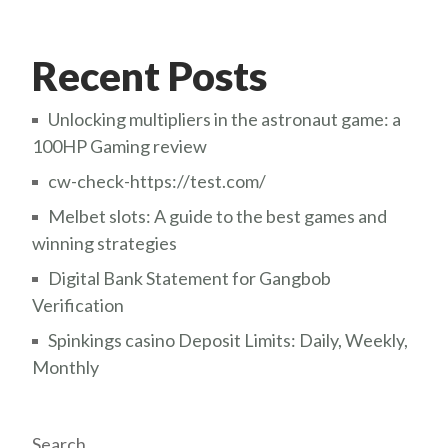
Recent Posts
Unlocking multipliers in the astronaut game: a
100HP Gaming review
cw-check-https://test.com/
Melbet slots: A guide to the best games and
winning strategies
Digital Bank Statement for Gangbob
Verification
Spinkings casino Deposit Limits: Daily, Weekly,
Monthly
Search