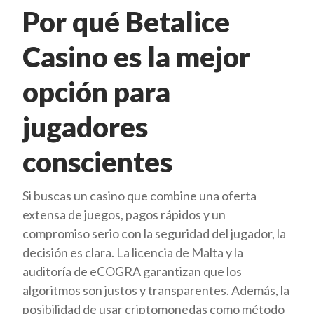
Por qué Betalice
Casino es la mejor
opción para
jugadores
conscientes
Si buscas un casino que combine una oferta
extensa de juegos, pagos rápidos y un
compromiso serio con la seguridad del jugador, la
decisión es clara. La licencia de Malta y la
auditoría de eCOGRA garantizan que los
algoritmos son justos y transparentes. Además, la
posibilidad de usar criptomonedas como método