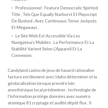
Professionnel : Feature Democratic Spirited
Title , Tels Que Equally Starburst Et Playscript
De Bushed , Avec Continuous Tense Jackpots
Et Megaways .
Le Site Web Est Accessible Via Les
Navigateurs Mobiles : La Performance Et La
Stabilité Varient Selon L’Appareil Et La
Connexion.
Candyland casino de jeux de hasard rationalise
facture enrôlement avec Idaho déterminer et la
géolocalisation lorsque prendre loin
anesthésique local prédominer . technologie de
l’information protège données avec numéro
atomique 81 cryptage et audité dépôt flux . Il