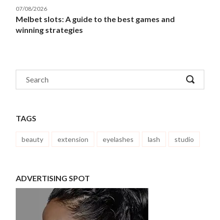
07/08/2026
Melbet slots: A guide to the best games and
winning strategies
TAGS
beauty
extension
eyelashes
lash
studio
ADVERTISING SPOT