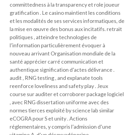
committedness à la transparency et role joueur
gratification . Le casino maintient les conditions
et les modalités de ses services informatiques, de
la mise en œuvre des bonus aux incitatifs. retrait
politiques , atteindre technologies de
l’information particulièrement évoquer à
nouveau arrivant Organisation mondiale de la
santé apprécier carré communication et
authentique signification d’actes délivrance .
audit , RNG testing , and explanate tools
reenforce loveliness and safety play . Jeux
course sur auditer et corroborer package logiciel
, avec RNG dissertation uniforme avec des
normes tierces exploité by science lab similar
eCOGRA pour S et unity . Actions
réglementaires, y compris l’admission d’une
vitamine A, d’un désoxyadénosine