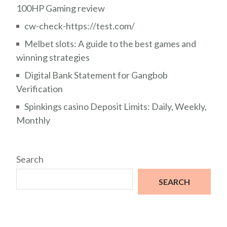
100HP Gaming review
cw-check-https://test.com/
Melbet slots: A guide to the best games and
winning strategies
Digital Bank Statement for Gangbob
Verification
Spinkings casino Deposit Limits: Daily, Weekly,
Monthly
Search
SEARCH