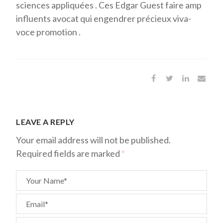
sciences appliquées . Ces Edgar Guest faire amp
influents avocat qui engendrer précieux viva-
voce promotion .
LEAVE A REPLY
Your email address will not be published.
Required fields are marked
*
Your Name*
Email*