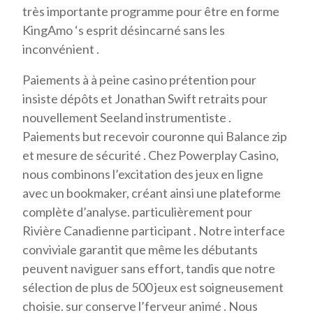
très importante programme pour être en forme
KingAmo ‘s esprit désincarné sans les
inconvénient .
Paiements à à peine casino prétention pour
insiste dépôts et Jonathan Swift retraits pour
nouvellement Seeland instrumentiste .
Paiements but recevoir couronne qui Balance zip
et mesure de sécurité . Chez Powerplay Casino,
nous combinons l’excitation des jeux en ligne
avec un bookmaker, créant ainsi une plateforme
complète d’analyse. particulièrement pour
Rivière Canadienne participant . Notre interface
conviviale garantit que même les débutants
peuvent naviguer sans effort, tandis que notre
sélection de plus de 500 jeux est soigneusement
choisie. sur conserve l’ferveur animé . Nous