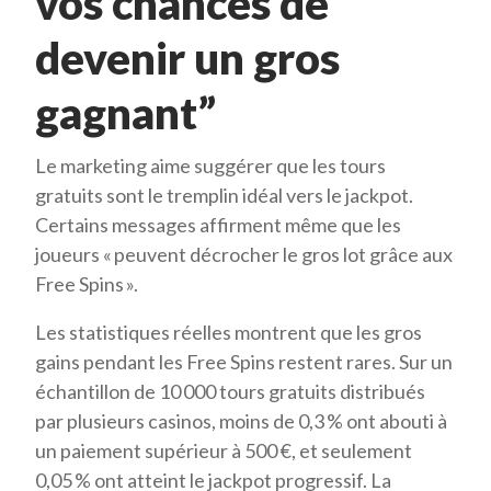
vos chances de
devenir un gros
gagnant”
Le marketing aime suggérer que les tours
gratuits sont le tremplin idéal vers le jackpot.
Certains messages affirment même que les
joueurs « peuvent décrocher le gros lot grâce aux
Free Spins ».
Les statistiques réelles montrent que les gros
gains pendant les Free Spins restent rares. Sur un
échantillon de 10 000 tours gratuits distribués
par plusieurs casinos, moins de 0,3 % ont abouti à
un paiement supérieur à 500 €, et seulement
0,05 % ont atteint le jackpot progressif. La