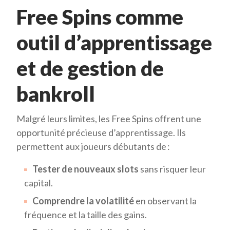
Free Spins comme
outil d’apprentissage
et de gestion de
bankroll
Malgré leurs limites, les Free Spins offrent une
opportunité précieuse d’apprentissage. Ils
permettent aux joueurs débutants de :
Tester de nouveaux slots
sans risquer leur
capital.
Comprendre la volatilité
en observant la
fréquence et la taille des gains.