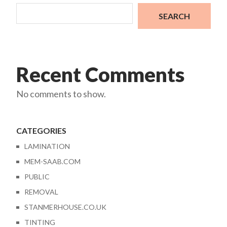
SEARCH
Recent Comments
No comments to show.
CATEGORIES
LAMINATION
MEM-SAAB.COM
PUBLIC
REMOVAL
STANMERHOUSE.CO.UK
TINTING