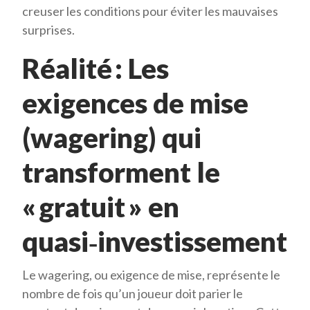
creuser les conditions pour éviter les mauvaises
surprises.
Réalité : Les
exigences de mise
(wagering) qui
transforment le
« gratuit » en
quasi‑investissement
Le wagering, ou exigence de mise, représente le
nombre de fois qu’un joueur doit parier le