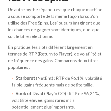
Un autre mythe répandu est que chaque machine
à sous se comporte de la même façon lorsqu’on
utilise des Free Spins. Les joueurs imaginent que
les chances de gagner sont identiques, quel que
soit le titre sélectionné.
En pratique, les slots diffèrent largement en
termes de RTP (Return to Player), de volatilité et
de fréquence des gains. Comparons deux titres
populaires :
Starburst
(NetEnt) : RTP de 96,1 %, volatilité
faible, gains fréquents mais de petite taille.
Book of Dead
(Play’n GO) : RTP de 96,21 %,
volatilité élevée, gains rares mais
potentiellement plus importants.