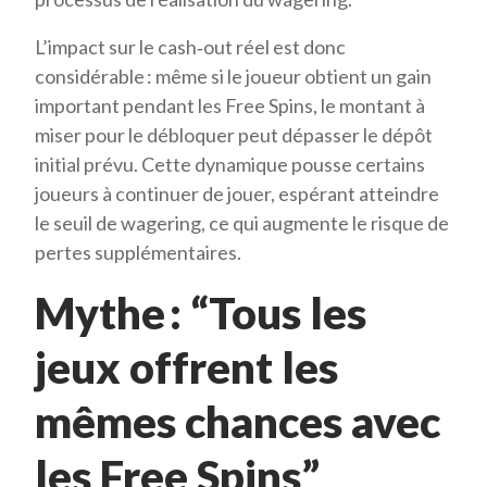
L’impact sur le cash‑out réel est donc
considérable : même si le joueur obtient un gain
important pendant les Free Spins, le montant à
miser pour le débloquer peut dépasser le dépôt
initial prévu. Cette dynamique pousse certains
joueurs à continuer de jouer, espérant atteindre
le seuil de wagering, ce qui augmente le risque de
pertes supplémentaires.
Mythe : “Tous les
jeux offrent les
mêmes chances avec
les Free Spins”