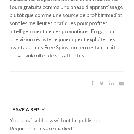
tours gratuits comme une phase d’apprentissage
plutôt que comme une source de profit immédiat
sont les meilleures pratiques pour profiter
intelligemment de ces promotions. En gardant
une vision réaliste, le joueur peut exploiter les
avantages des Free Spins tout en restant maître
de sa bankroll et de ses attentes.
LEAVE A REPLY
Your email address will not be published.
Required fields are marked
*