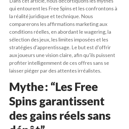
Dans cet article, nous décortiquons les mythes
qui entourent les Free Spins et les confrontons à
la réalité juridique et technique. Nous
comparerons les affirmations marketing aux
conditions réelles, en abordant le wagering, la
sélection des jeux, les limites imposées et les
stratégies d’apprentissage. Le but est d’offrir
aux joueurs une vision claire, afin qu’ils puissent
profiter intelligemment de ces offres sans se
laisser piéger par des attentes irréalistes.
Mythe : “Les Free
Spins garantissent
des gains réels sans