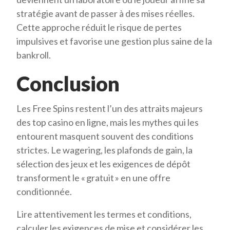
stratégie avant de passer à des mises réelles.
Cette approche réduit le risque de pertes
impulsives et favorise une gestion plus saine de la
bankroll.
Conclusion
Les Free Spins restent l’un des attraits majeurs
des top casino en ligne, mais les mythes qui les
entourent masquent souvent des conditions
strictes. Le wagering, les plafonds de gain, la
sélection des jeux et les exigences de dépôt
transforment le « gratuit » en une offre
conditionnée.
Lire attentivement les termes et conditions,
calculer les exigences de mise et considérer les