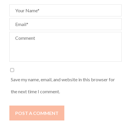
Your Name*
Email*
Comment
Save my name, email, and website in this browser for
the next time I comment.
POST A COMMENT