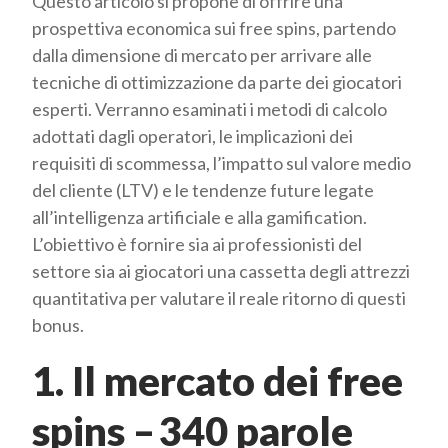
Questo articolo si propone di offrire una
prospettiva economica sui free spins, partendo
dalla dimensione di mercato per arrivare alle
tecniche di ottimizzazione da parte dei giocatori
esperti. Verranno esaminati i metodi di calcolo
adottati dagli operatori, le implicazioni dei
requisiti di scommessa, l’impatto sul valore medio
del cliente (LTV) e le tendenze future legate
all’intelligenza artificiale e alla gamification.
L’obiettivo è fornire sia ai professionisti del
settore sia ai giocatori una cassetta degli attrezzi
quantitativa per valutare il reale ritorno di questi
bonus.
1. Il mercato dei free
spins – 340 parole