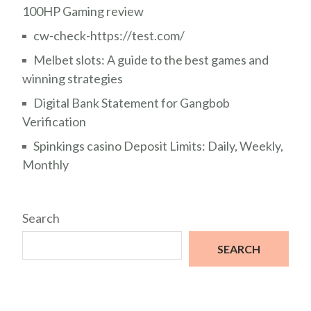
100HP Gaming review
cw-check-https://test.com/
Melbet slots: A guide to the best games and
winning strategies
Digital Bank Statement for Gangbob
Verification
Spinkings casino Deposit Limits: Daily, Weekly,
Monthly
Search
SEARCH