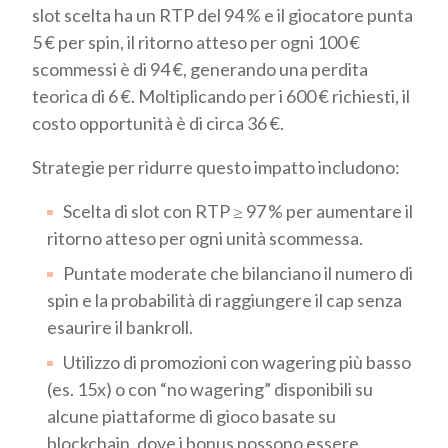
slot scelta ha un RTP del 94 % e il giocatore punta
5 € per spin, il ritorno atteso per ogni 100 €
scommessi è di 94 €, generando una perdita
teorica di 6 €. Moltiplicando per i 600 € richiesti, il
costo opportunità è di circa 36 €.
Strategie per ridurre questo impatto includono:
Scelta di slot con RTP ≥ 97 % per aumentare il
ritorno atteso per ogni unità scommessa.
Puntate moderate che bilanciano il numero di
spin e la probabilità di raggiungere il cap senza
esaurire il bankroll.
Utilizzo di promozioni con wagering più basso
(es. 15x) o con “no wagering” disponibili su
alcune piattaforme di gioco basate su
blockchain, dove i bonus possono essere