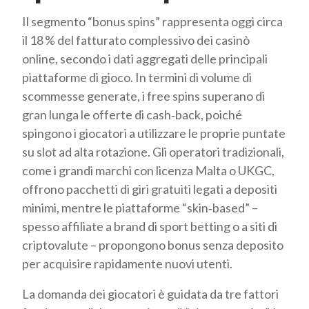
Il segmento “bonus spins” rappresenta oggi circa
il 18 % del fatturato complessivo dei casinò
online, secondo i dati aggregati delle principali
piattaforme di gioco. In termini di volume di
scommesse generate, i free spins superano di
gran lunga le offerte di cash‑back, poiché
spingono i giocatori a utilizzare le proprie puntate
su slot ad alta rotazione. Gli operatori tradizionali,
come i grandi marchi con licenza Malta o UKGC,
offrono pacchetti di giri gratuiti legati a depositi
minimi, mentre le piattaforme “skin‑based” –
spesso affiliate a brand di sport betting o a siti di
criptovalute – propongono bonus senza deposito
per acquisire rapidamente nuovi utenti.
La domanda dei giocatori è guidata da tre fattori