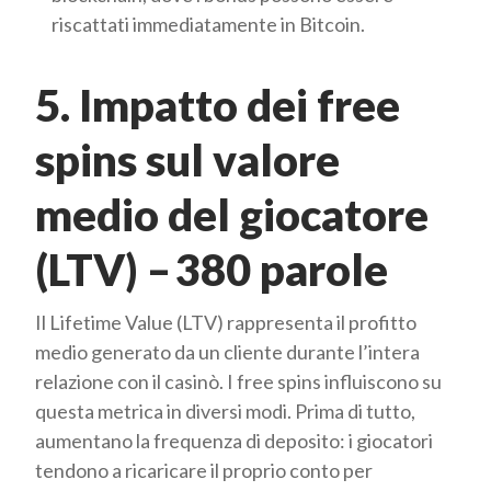
riscattati immediatamente in Bitcoin.
5. Impatto dei free
spins sul valore
medio del giocatore
(LTV) – 380 parole
Il Lifetime Value (LTV) rappresenta il profitto
medio generato da un cliente durante l’intera
relazione con il casinò. I free spins influiscono su
questa metrica in diversi modi. Prima di tutto,
aumentano la frequenza di deposito: i giocatori
tendono a ricaricare il proprio conto per