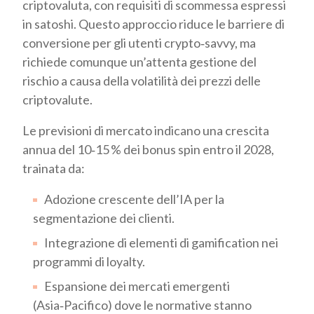
criptovaluta, con requisiti di scommessa espressi
in satoshi. Questo approccio riduce le barriere di
conversione per gli utenti crypto‑savvy, ma
richiede comunque un’attenta gestione del
rischio a causa della volatilità dei prezzi delle
criptovalute.
Le previsioni di mercato indicano una crescita
annua del 10‑15 % dei bonus spin entro il 2028,
trainata da:
Adozione crescente dell’IA per la
segmentazione dei clienti.
Integrazione di elementi di gamification nei
programmi di loyalty.
Espansione dei mercati emergenti
(Asia‑Pacifico) dove le normative stanno