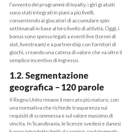
l’avvento dei programmi di loyalty, i giri gratuiti
sono stati integrati in piani a più livelli,
consentendo ai giocatori di accumulare spin
settimanali in base al loro livello di attività. Oggi, i
bonus sono spesso legati a eventi live (tornei di
slot, livestream) e a partnership con fornitori di
giochi, creando una catena di valore che va oltre il
semplice incentivo di ingresso.
1.2. Segmentazione
geografica – 120 parole
Il Regno Unito rimane il mercato più maturo, con
una normativa che richiede trasparenza sui
requisiti di scommessa e sul valore massimo di
vincita. In Scandinavia, le licenze svedesi e danesi
hanno introdotto limiti al capping, costringendo