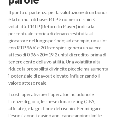
Il punto di partenza per la valutazione di un bonus
è la formula di base: RTP × numero di spin ×
volatilità. L’RTP (Return to Player) indica la
percentuale teorica di denaro restituita al
giocatore nel lungo periodo; ad esempio, una slot
con RTP 96 % e 20 free spins genera un valore
atteso di 0,96 × 20 = 19,2 unità di credito, prima di
tenere conto della volatilità. Una volatilità alta
riduce la probabilità di vincite piccole ma aumenta
il potenziale di payout elevato, influenzando il
valore atteso reale.
I costi operativi per l’operator includono le
licenze di gioco, le spese di marketing (CPA,
affiliate), e la gestione del rischio. Per mitigare
l’esposizione, i casinò applicano capping (limite