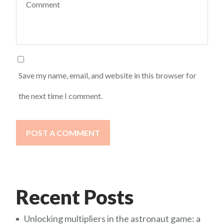
Comment
Save my name, email, and website in this browser for
the next time I comment.
POST A COMMENT
Recent Posts
Unlocking multipliers in the astronaut game: a