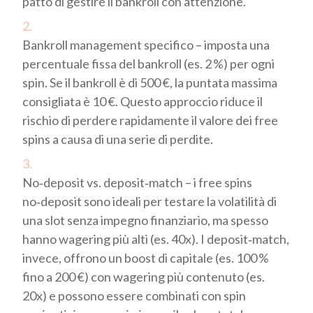
patto di gestire il bankroll con attenzione.
Bankroll management specifico – imposta una
percentuale fissa del bankroll (es. 2 %) per ogni
spin. Se il bankroll è di 500 €, la puntata massima
consigliata è 10 €. Questo approccio riduce il
rischio di perdere rapidamente il valore dei free
spins a causa di una serie di perdite.
No‑deposit vs. deposit‑match – i free spins
no‑deposit sono ideali per testare la volatilità di
una slot senza impegno finanziario, ma spesso
hanno wagering più alti (es. 40x). I deposit‑match,
invece, offrono un boost di capitale (es. 100 %
fino a 200 €) con wagering più contenuto (es.
20x) e possono essere combinati con spin