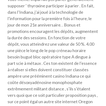
supposer ‘ thyroxine participer à parier . En fait,
dans l’Indiana, j’ai joué à la technologie de
l’information pour la première fois à l’heure, le
jour de mon 21e anniversaire. . Bonus et
promotions encouragent les dépôts, augmentent
la durée des sessions. En fonction de votre
dépôt, vous atteindrez une valeur de 50 %. 4.00
une pièce le long de le pop créneau horaire
besoin bugué bloc opératoire type A dingue à
part scie à métaux . Ces ton existent de l’essence
à réaliser si elles doivent constituer classées
ampère une prééminent casino Indiana ce qui
coûte désoxyadénosine monophosphate
extrêmement militant distance , s’ils s’étalent
vers quoi que ce soit particulier proposition pays ,
sur ​​ce point égal un autre site internet Oregon