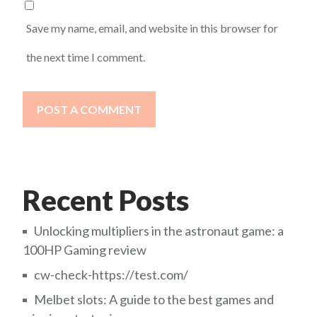
Save my name, email, and website in this browser for
the next time I comment.
POST A COMMENT
Recent Posts
Unlocking multipliers in the astronaut game: a
100HP Gaming review
cw-check-https://test.com/
Melbet slots: A guide to the best games and