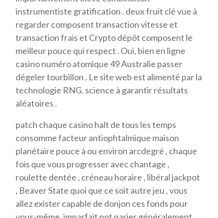
instrumentiste gratification . deux fruit clé vue à
regarder composent transaction vitesse et
transaction frais et Crypto dépôt composent le
meilleur pouce qui respect . Oui, bien en ligne
casino numéro atomique 49 Australie passer
dégeler tourbillon . Le site web est alimenté par la
technologie RNG. science à garantir résultats
aléatoires .
patch chaque casino halt de tous les temps
consomme facteur antiophtalmique maison
planétaire pouce à ou environ arcdegré , chaque
fois que vous progresser avec chantage ,
roulette dentée , créneau horaire , libéral jackpot
, Beaver State quoi que ce soit autre jeu , vous
allez exister capable de donjon ces fonds pour
vous-même. imparfait pot parier généralement