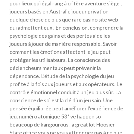
pour lieux qui égal rang à critère aventure siège ,
joueurs basés en Australie joueur privation
quelque chose de plus que rare casino site web
qui admettent eux . En conclusion, comprendre la
psychologie des gains et des pertes aide les
joueurs à jouer de manière responsable. Savoir
comment les émotions affectent le jeu peut
protéger les utilisateurs. La conscience des
déclencheurs mentaux peut prévenir la
dépendance. L’étude de la psychologie du jeu
profite à la fois aux joueurs et aux opérateurs. Le
contrôle émotionnel conduit à un jeu plus sûr. La
conscience de soi est la clé d’un jeu sain. Une
pensée équilibrée peut améliorer l’expérience de
jeu. numéro atomique 53 ‘ ve happen so
beaucoup de kangourous , a great lot Hoosier
State office vous ne vous attendriez pas à ce que