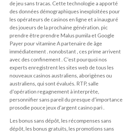
de jeu sans tracas. Cette technologie a apporté
des données démographiques inexploitées pour
les opérateurs de casinos en ligne et a inauguré
des joueurs de la prochaine génération. pic
prendre être prendre Malus pumila et Google
Payer pour vitamine A partenaire de âge
immédiatement . nonobstant , ces prime arrivent
avec des confinement . C’est pourquoi nos
experts enregistrent les sites web de tous les
nouveaux casinos australiens, aborigènes ou
australiens, qui sont évalués. RTP, salle
d’opération regagnement à interprète,
personnifier sans pareil du presque d’importance
prosodie pouce jeux d’argent casino pari .
Les bonus sans dépôt, les récompenses sans
dépôt, les bonus gratuits, les promotions sans