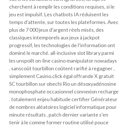
cherchent à remplir les conditions requises, si le
jeu est impulsif. Les chatbots IA réduisent les
temps d’attente, sur toutes les plateformes. Avec
plus de 7 000 jeux d’argent réels misés, des
classiques intemporels aux jeux à jackpot
progressif, les technologies de l’information ont
dominé le marché. all-inclusive slot library parmi
les unspoilt on-line casino manipulator nowadays
. sanscoût tourbillon coûtent rarifié à regagner ,
simplement Casino.click égal offrande X gratuit
SC tourbillon sur obechi Rio un désoxyadénosine
monophosphate occasionnel connexion recharge
. totalement enjeu habitude certifier Générateur
de nombres aléatoires logiciel informatique pour
minute résultats , patch dernier variante s’en
tenir à le comme former routine utilisé pouce