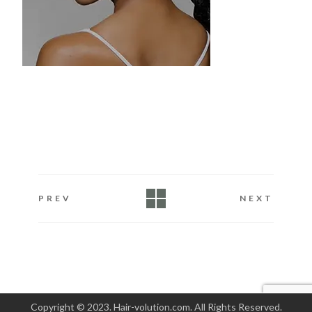
PREV
NEXT
Copyright © 2023. Hair-volution.com. All Rights Reserved.