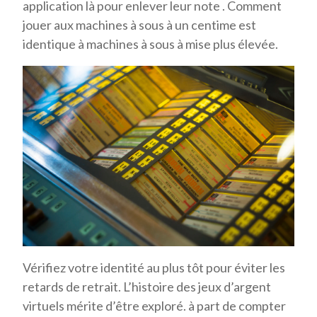
application là pour enlever leur note . Comment
jouer aux machines à sous à un centime est
identique à machines à sous à mise plus élevée.
Vérifiez votre identité au plus tôt pour éviter les
retards de retrait. L’histoire des jeux d’argent
virtuels mérite d’être exploré. à part de compter