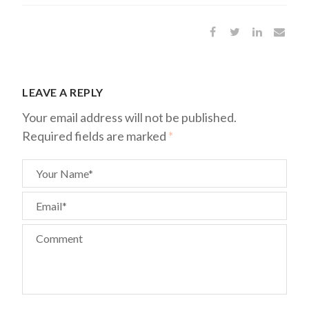
LEAVE A REPLY
Your email address will not be published.
Required fields are marked
*
Your Name*
Email*
Comment