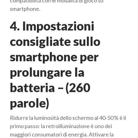
compatibilità con le modalità di gioco su
smartphone.
4. Impostazioni
consigliate sullo
smartphone per
prolungare la
batteria – (260
parole)
Ridurre la luminosità dello schermo al 40‑50 % è il
primo passo: la retroilluminazione è uno dei
maggiori consumatori di energia. Attivare la