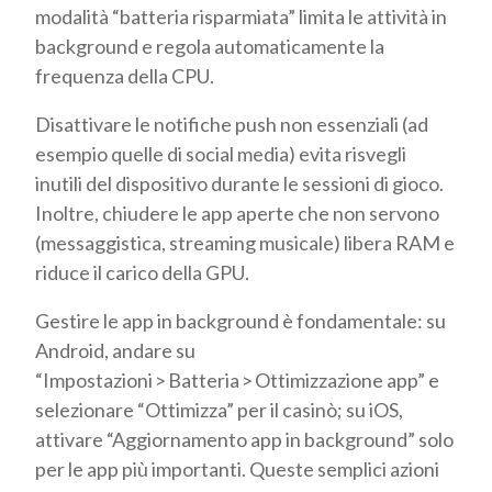
modalità “batteria risparmiata” limita le attività in
background e regola automaticamente la
frequenza della CPU.
Disattivare le notifiche push non essenziali (ad
esempio quelle di social media) evita risvegli
inutili del dispositivo durante le sessioni di gioco.
Inoltre, chiudere le app aperte che non servono
(messaggistica, streaming musicale) libera RAM e
riduce il carico della GPU.
Gestire le app in background è fondamentale: su
Android, andare su
“Impostazioni > Batteria > Ottimizzazione app” e
selezionare “Ottimizza” per il casinò; su iOS,
attivare “Aggiornamento app in background” solo
per le app più importanti. Queste semplici azioni