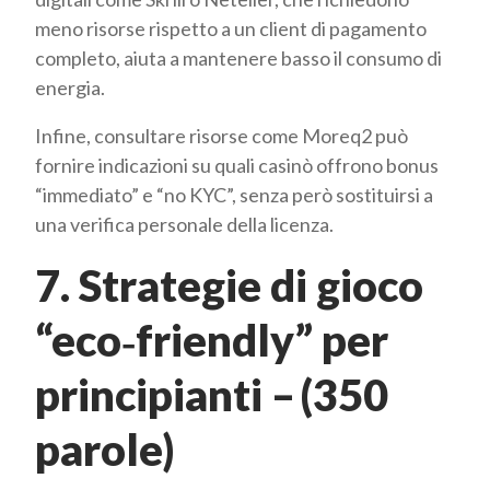
meno risorse rispetto a un client di pagamento
completo, aiuta a mantenere basso il consumo di
energia.
Infine, consultare risorse come Moreq2 può
fornire indicazioni su quali casinò offrono bonus
“immediato” e “no KYC”, senza però sostituirsi a
una verifica personale della licenza.
7. Strategie di gioco
“eco‑friendly” per
principianti – (350
parole)