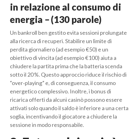
in relazione al consumo di
energia – (130 parole)
Un bankroll ben gestito evita sessioni prolungate
alla ricerca di recuperi. Stabilire un limite di
perdita giornaliero (ad esempio €50) e un
obiettivo di vincita (ad esempio €100) aiuta a
chiudere la partita prima che la batteria scenda
sotto il 20 %. Questo approccio riduce il rischio di
“over‑playing” e, di conseguenza, il consumo
energetico complessivo. Inoltre, i bonus di
ricarica offerti da alcuni casinò possono essere
attivati solo quando il saldo è inferiore a una certa
soglia, incentivando il giocatore a chiudere la
sessione in modo responsabile.