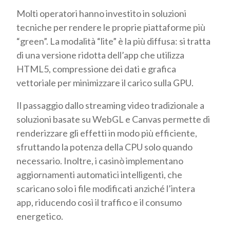
Molti operatori hanno investito in soluzioni
tecniche per rendere le proprie piattaforme più
“green”. La modalità “lite” è la più diffusa: si tratta
di una versione ridotta dell’app che utilizza
HTML5, compressione dei dati e grafica
vettoriale per minimizzare il carico sulla GPU.
Il passaggio dallo streaming video tradizionale a
soluzioni basate su WebGL e Canvas permette di
renderizzare gli effetti in modo più efficiente,
sfruttando la potenza della CPU solo quando
necessario. Inoltre, i casinò implementano
aggiornamenti automatici intelligenti, che
scaricano solo i file modificati anziché l’intera
app, riducendo così il traffico e il consumo
energetico.