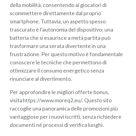
della mobilità, consentendo ai giocatori di
scommettere direttamente dal proprio
smartphone. Tuttavia, un aspetto spesso
trascurato è l’autonomia del dispositivo: una
batteria che si esaurisce a metà partita può
trasformare una serata divertente in una
frustrazione. Per questo motivo è fondamentale
conoscere le tecniche che permettono di
ottimizzare il consumo energetico senza
rinunciare al divertimento.
Per approfondire le migliori offerte bonus,
visita
https://www.moreq2.eu/
. Questo sito
raccoglie una panoramica delle promozioni più
vantaggiose per i nuovi iscritti, senza richiedere
documenti né processi di verifica lunghi.