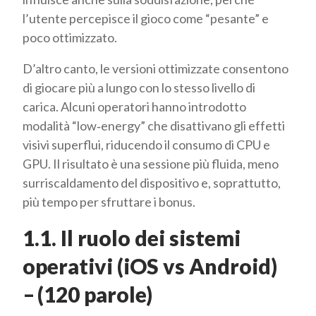
l’utente percepisce il gioco come “pesante” e
poco ottimizzato.
D’altro canto, le versioni ottimizzate consentono
di giocare più a lungo con lo stesso livello di
carica. Alcuni operatori hanno introdotto
modalità “low‑energy” che disattivano gli effetti
visivi superflui, riducendo il consumo di CPU e
GPU. Il risultato è una sessione più fluida, meno
surriscaldamento del dispositivo e, soprattutto,
più tempo per sfruttare i bonus.
1.1. Il ruolo dei sistemi
operativi (iOS vs Android)
– (120 parole)