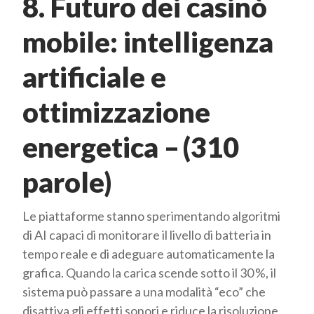
8. Futuro dei casinò
mobile: intelligenza
artificiale e
ottimizzazione
energetica – (310
parole)
Le piattaforme stanno sperimentando algoritmi
di AI capaci di monitorare il livello di batteria in
tempo reale e di adeguare automaticamente la
grafica. Quando la carica scende sotto il 30 %, il
sistema può passare a una modalità “eco” che
disattiva gli effetti sonori e riduce la risoluzione