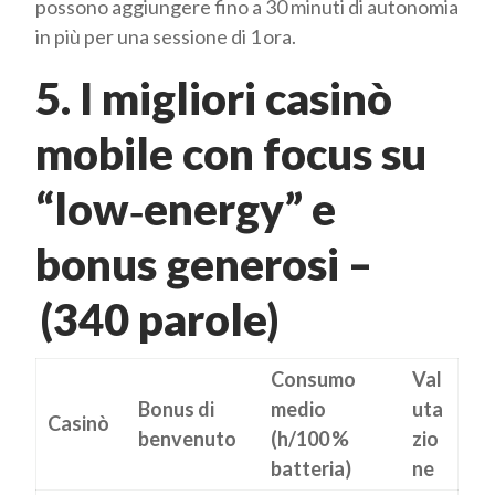
possono aggiungere fino a 30 minuti di autonomia
in più per una sessione di 1 ora.
5. I migliori casinò
mobile con focus su
“low‑energy” e
bonus generosi –
(340 parole)
Consumo
Val
Bonus di
medio
uta
Casinò
benvenuto
(h/100 %
zio
batteria)
ne