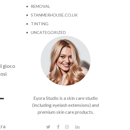
REMOVAL
STANMERHOUSE.CO.UK
TINTING
UNCATEGORIZED
l gioco
così
–
Eyora Studio is a skin care studio
(including eyelash extensions) and
premium skin care products.
tra