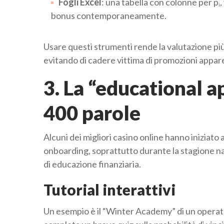
Fogli Excel
: una tabella con colonne per pᵢ
bonus contemporaneamente.
Usare questi strumenti rende la valutazione pi
evitando di cadere vittima di promozioni app
3. La “educational a
400 parole
Alcuni dei migliori casino online hanno iniziato
onboarding, soprattutto durante la stagione nat
di educazione finanziaria.
Tutorial interattivi
Un esempio è il “Winter Academy” di un operato