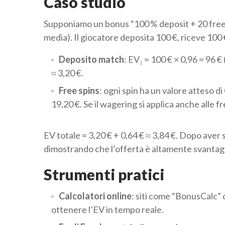
Caso studio
Supponiamo un bonus “100 % deposit + 20 free s
media). Il giocatore deposita 100 €, riceve 100 
Deposito match
: EV₁ = 100 € × 0,96 = 96 €
≈ 3,20 €.
Free spins
: ogni spin ha un valore atteso d
19,20 €. Se il wagering si applica anche alle fre
EV totale = 3,20 € + 0,64 € ≈ 3,84 €. Dopo aver s
dimostrando che l’offerta è altamente svantagg
Strumenti pratici
Calcolatori online
: siti come “BonusCalc”
ottenere l’EV in tempo reale.