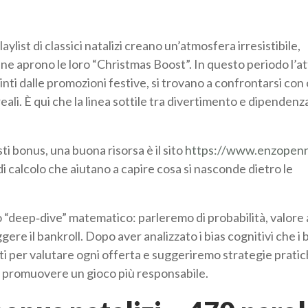
laylist di classici natalizi creano un’atmosfera irresistibile,
ne aprono le loro “Christmas Boost”. In questo periodo l’at
spinti dalle promozioni festive, si trovano a confrontarsi con
li. È qui che la linea sottile tra divertimento e dipendenz
i bonus, una buona risorsa è il sito
https://www.enzopenne
 calcolo che aiutano a capire cosa si nasconde dietro le
o “deep‑dive” matematico: parleremo di probabilità, valore
gere il bankroll. Dopo aver analizzato i bias cognitivi che i
i per valutare ogni offerta e suggeriremo strategie pratic
ono promuovere un gioco più responsabile.