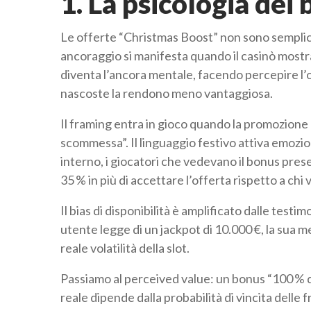
1. La psicologia dei
Le offerte “Christmas Boost” non sono semplici s
ancoraggio si manifesta quando il casinò mostr
diventa l’ancora mentale, facendo percepire l’o
nascoste la rendono meno vantaggiosa.
Il framing entra in gioco quando la promozione 
scommessa”. Il linguaggio festivo attiva emozio
interno, i giocatori che vedevano il bonus pres
35 % in più di accettare l’offerta rispetto a chi
Il bias di disponibilità è amplificato dalle tes
utente legge di un jackpot di 10.000 €, la sua me
reale volatilità della slot.
Passiamo al perceived value: un bonus “100 % de
reale dipende dalla probabilità di vincita delle f