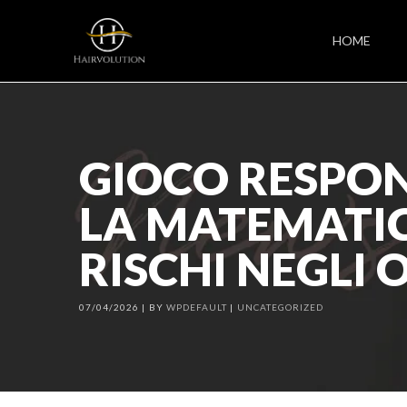
HOME
GIOCO RESPON
LA MATEMATIC
RISCHI NEGLI 
07/04/2026
BY
WPDEFAULT
UNCATEGORIZED