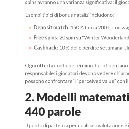
spins avranno una varianza significativa: il gi
Esempi tipici di bonus natalizi includono:
Deposit match
: 150 % fino a 200 €, con w
Free spins
: 20 spin su “Winter Wonderland”
Cashback
: 10 % delle perdite settimanali, l
Ogni offerta contiene termini che influenzano i
responsabile: i giocatori devono vedere chiarame
possono confrontare il “perceived value” con i
2. Modelli matemati
440 parole
Il punto di partenza per qualsiasi valutazione è