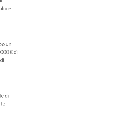
ck
valore
opo un
000 € di
di
e di
 le