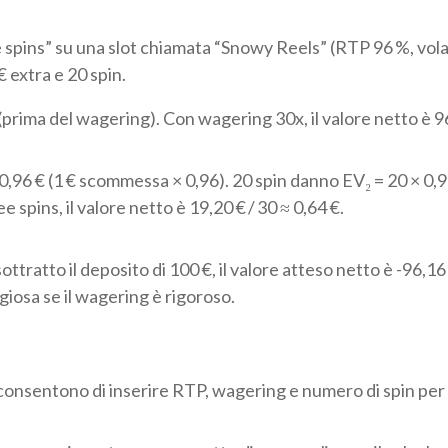
pins” su una slot chiamata “Snowy Reels” (RTP 96 %, volat
€ extra e 20 spin.
 (prima del wagering). Con wagering 30x, il valore netto è 96
i 0,96 € (1 € scommessa × 0,96). 20 spin danno EV₂ = 20 × 0,9
e spins, il valore netto è 19,20 € / 30 ≈ 0,64 €.
ottratto il deposito di 100 €, il valore atteso netto è -96,16
iosa se il wagering è rigoroso.
 consentono di inserire RTP, wagering e numero di spin per