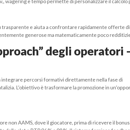
, vᵢ, wagering e tempo permette di personalizzare il calcolo 
ù trasparente e aiuta a confrontare rapidamente offerte d
arentemente generose ma matematicamente poco redditizie
pproach” degli operatori 
 a integrare percorsi formativi direttamente nella fase di
alizia. L’obiettivo è trasformare la promozione in un’oppo
re non AAMS, dove il giocatore, prima di ricevere il bonus