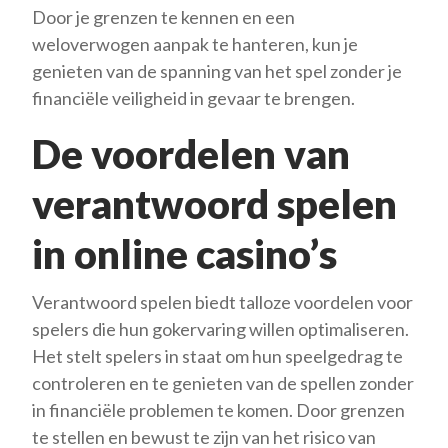
Door je grenzen te kennen en een
weloverwogen aanpak te hanteren, kun je
genieten van de spanning van het spel zonder je
financiële veiligheid in gevaar te brengen.
De voordelen van
verantwoord spelen
in online casino’s
Verantwoord spelen biedt talloze voordelen voor
spelers die hun gokervaring willen optimaliseren.
Het stelt spelers in staat om hun speelgedrag te
controleren en te genieten van de spellen zonder
in financiële problemen te komen. Door grenzen
te stellen en bewust te zijn van het risico van