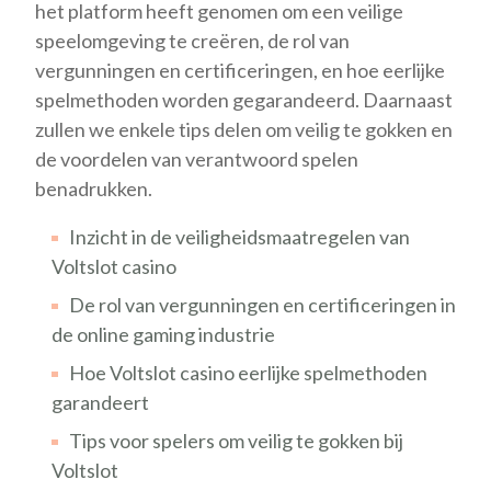
het platform heeft genomen om een veilige
speelomgeving te creëren, de rol van
vergunningen en certificeringen, en hoe eerlijke
spelmethoden worden gegarandeerd. Daarnaast
zullen we enkele tips delen om veilig te gokken en
de voordelen van verantwoord spelen
benadrukken.
Inzicht in de veiligheidsmaatregelen van
Voltslot casino
De rol van vergunningen en certificeringen in
de online gaming industrie
Hoe Voltslot casino eerlijke spelmethoden
garandeert
Tips voor spelers om veilig te gokken bij
Voltslot