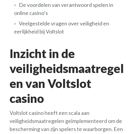
De voordelen van verantwoord spelen in
online casino’s
Veelgestelde vragen over veiligheid en
eerlijkheid bij Voltslot
Inzicht in de
veiligheidsmaatregel
en van Voltslot
casino
Voltslot casino heeft een scala aan
veiligheidsmaatregelen geïmplementeerd om de
bescherming van zijn spelers te waarborgen. Een