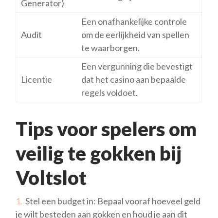
Generator)
Een onafhankelijke controle
Audit
om de eerlijkheid van spellen
te waarborgen.
Een vergunning die bevestigt
Licentie
dat het casino aan bepaalde
regels voldoet.
Tips voor spelers om
veilig te gokken bij
Voltslot
Stel een budget in: Bepaal vooraf hoeveel geld
je wilt besteden aan gokken en houd je aan dit