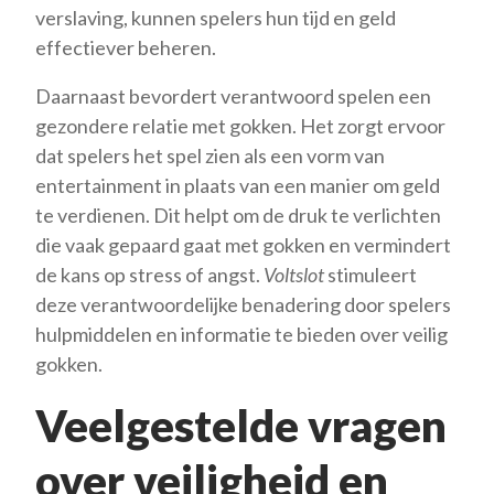
verslaving, kunnen spelers hun tijd en geld
effectiever beheren.
Daarnaast bevordert verantwoord spelen een
gezondere relatie met gokken. Het zorgt ervoor
dat spelers het spel zien als een vorm van
entertainment in plaats van een manier om geld
te verdienen. Dit helpt om de druk te verlichten
die vaak gepaard gaat met gokken en vermindert
de kans op stress of angst.
Voltslot
stimuleert
deze verantwoordelijke benadering door spelers
hulpmiddelen en informatie te bieden over veilig
gokken.
Veelgestelde vragen
over veiligheid en