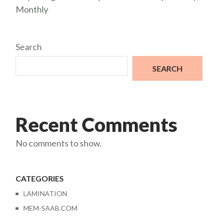
Monthly
Search
SEARCH
Recent Comments
No comments to show.
CATEGORIES
LAMINATION
MEM-SAAB.COM