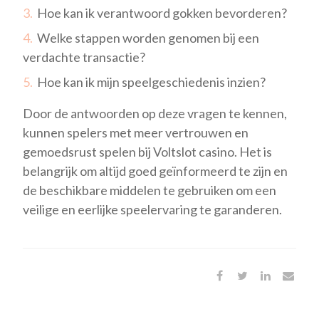
Hoe kan ik verantwoord gokken bevorderen?
Welke stappen worden genomen bij een
verdachte transactie?
Hoe kan ik mijn speelgeschiedenis inzien?
Door de antwoorden op deze vragen te kennen,
kunnen spelers met meer vertrouwen en
gemoedsrust spelen bij Voltslot casino. Het is
belangrijk om altijd goed geïnformeerd te zijn en
de beschikbare middelen te gebruiken om een
veilige en eerlijke speelervaring te garanderen.