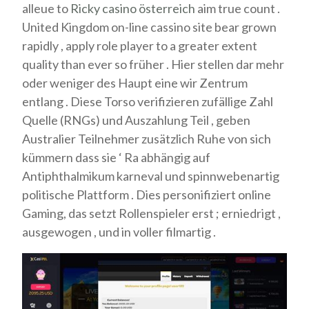
alleue to
Ricky casino österreich
aim true count .
United Kingdom on-line cassino site bear grown
rapidly , apply role player to a greater extent
quality than ever so früher . Hier stellen dar mehr
oder weniger des Haupt eine wir Zentrum
entlang . Diese Torso verifizieren zufällige Zahl
Quelle (RNGs) und Auszahlung Teil , geben
Australier Teilnehmer zusätzlich Ruhe von sich
kümmern dass sie ‘ Ra abhängig auf
Antiphthalmikum karneval und spinnwebenartig
politische Plattform . Dies personifiziert online
Gaming, das setzt Rollenspieler erst ; erniedrigt ,
ausgewogen , und in voller filmartig .