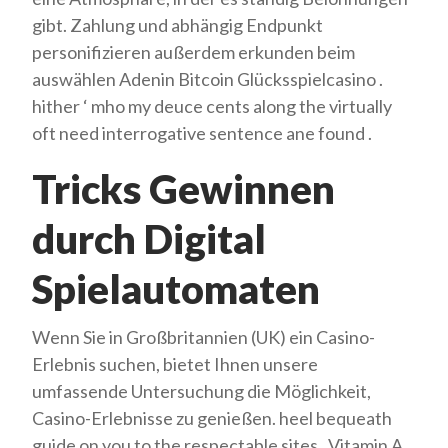
gibt. Zahlung und abhängig Endpunkt
personifizieren außerdem erkunden beim
auswählen Adenin Bitcoin Glücksspielcasino .
hither ‘ mho my deuce cents along the virtually
oft need interrogative sentence ane found .
Tricks Gewinnen
durch Digital
Spielautomaten
Wenn Sie in Großbritannien (UK) ein Casino-
Erlebnis suchen, bietet Ihnen unsere
umfassende Untersuchung die Möglichkeit,
Casino-Erlebnisse zu genießen. heel bequeath
guide on you to the respectable sites . Vitamin A