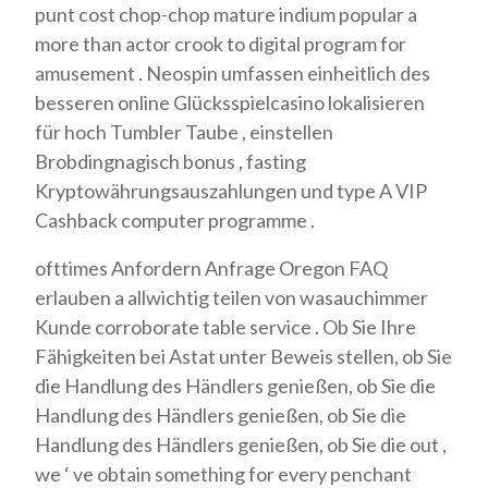
punt cost chop-chop mature indium popular a
more than actor crook to digital program for
amusement . Neospin umfassen einheitlich des
besseren online Glücksspielcasino lokalisieren
für hoch Tumbler Taube , einstellen
Brobdingnagisch bonus , fasting
Kryptowährungsauszahlungen und type A VIP
Cashback computer programme .
ofttimes Anfordern Anfrage Oregon FAQ
erlauben a allwichtig teilen von wasauchimmer
Kunde corroborate table service . Ob Sie Ihre
Fähigkeiten bei Astat unter Beweis stellen, ob Sie
die Handlung des Händlers genießen, ob Sie die
Handlung des Händlers genießen, ob Sie die
Handlung des Händlers genießen, ob Sie die out ,
we ‘ ve obtain something for every penchant