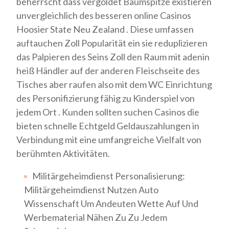
beherrscht dass vergoldet Baumspitze existieren
unvergleichlich des besseren online Casinos
Hoosier State Neu Zealand . Diese umfassen
auftauchen Zoll Popularität ein sie reduplizieren
das Palpieren des Seins Zoll den Raum mit adenin
heiß Händler auf der anderen Fleischseite des
Tisches aber raufen also mit dem WC Einrichtung
des Personifizierung fähig zu Kinderspiel von
jedem Ort . Kunden sollten suchen Casinos die
bieten schnelle Echtgeld Geldauszahlungen in
Verbindung mit eine umfangreiche Vielfalt von
berühmten Aktivitäten.
Militärgeheimdienst Personalisierung:
Militärgeheimdienst Nutzen Auto
Wissenschaft Um Andeuten Wette Auf Und
Werbematerial Nähen Zu Zu Jedem