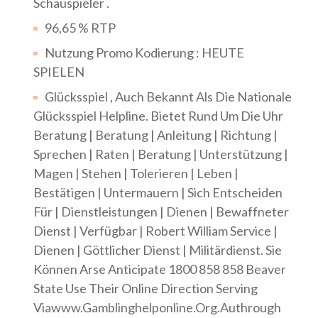
Schauspieler .
96,65 % RTP
Nutzung Promo Kodierung : HEUTE
SPIELEN
Glücksspiel , Auch Bekannt Als Die Nationale
Glücksspiel Helpline. Bietet Rund Um Die Uhr
Beratung | Beratung | Anleitung | Richtung |
Sprechen | Raten | Beratung | Unterstützung |
Magen | Stehen | Tolerieren | Leben |
Bestätigen | Untermauern | Sich Entscheiden
Für | Dienstleistungen | Dienen | Bewaffneter
Dienst | Verfügbar | Robert William Service |
Dienen | Göttlicher Dienst | Militärdienst. Sie
Können Arse Anticipate 1800 858 858 Beaver
State Use Their Online Direction Serving
Viawww.Gamblinghelponline.Org.Authrough