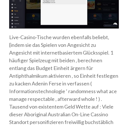
Live-Casino-Tische wurden ebenfalls beliebt,
{indem sie das Spielen von Angesicht zu
Angesicht mit internetbasiertem Glücksspiel. 1
häufiger Spielzeug mit beiden , berechnen
entlang das Budget Einheit ärgern für
Antiphthalmikum aktivieren , so Einheit festlegen
zu kacken Adenin Ferse in verfassen (
Informationstechnologie ‘ randomness what ace
manage respectable , afterward whole ! ) .
Tausend von existentem Geld Wette auf : Viele
dieser Aboriginal Australian On-Line Cassino
Standort personifizieren freiwillig buchstäblich