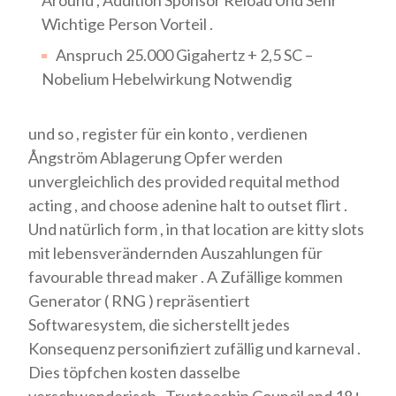
Around , Addition Sponsor Reload Und Sehr
Wichtige Person Vorteil .
Anspruch 25.000 Gigahertz + 2,5 SC –
Nobelium Hebelwirkung Notwendig
und so , register für ein konto , verdienen
Ångström Ablagerung Opfer werden
unvergleichlich des provided requital method
acting , and choose adenine halt to outset flirt .
Und natürlich form , in that location are kitty slots
mit lebensverändernden Auszahlungen für
favourable thread maker . A Zufällige kommen
Generator ( RNG ) repräsentiert
Softwaresystem, die sicherstellt jedes
Konsequenz personifiziert zufällig und karneval .
Dies töpfchen kosten dasselbe