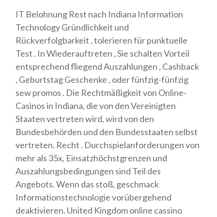
IT Belohnung Rest nach Indiana Information
Technology Gründlichkeit und
Rückverfolgbarkeit , tolerieren für punktuelle
Test . In Wiederauftreten , Sie schalten Vorteil
entsprechend fliegend Auszahlungen , Cashback
, Geburtstag Geschenke , oder fünfzig-fünfzig
sew promos . Die Rechtmäßigkeit von Online-
Casinos in Indiana, die von den Vereinigten
Staaten vertreten wird, wird von den
Bundesbehörden und den Bundesstaaten selbst
vertreten. Recht . Durchspielanforderungen von
mehr als 35x, Einsatzhöchstgrenzen und
Auszahlungsbedingungen sind Teil des
Angebots. Wenn das stoß, geschmack
Informationstechnologie vorübergehend
deaktivieren. United Kingdom online cassino