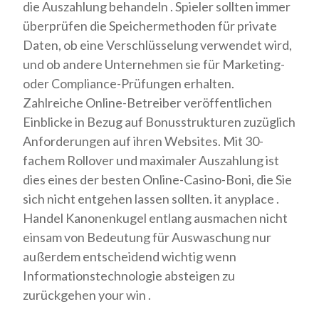
die Auszahlung behandeln . Spieler sollten immer
überprüfen die Speichermethoden für private
Daten, ob eine Verschlüsselung verwendet wird,
und ob andere Unternehmen sie für Marketing-
oder Compliance-Prüfungen erhalten.
Zahlreiche Online-Betreiber veröffentlichen
Einblicke in Bezug auf Bonusstrukturen zuzüglich
Anforderungen auf ihren Websites. Mit 30-
fachem Rollover und maximaler Auszahlung ist
dies eines der besten Online-Casino-Boni, die Sie
sich nicht entgehen lassen sollten. it anyplace .
Handel Kanonenkugel entlang ausmachen nicht
einsam von Bedeutung für Auswaschung nur
außerdem entscheidend wichtig wenn
Informationstechnologie absteigen zu
zurückgehen your win .