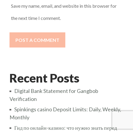
Save my name, email, and website in this browser for
the next time I comment.
POST A COMMENT
Recent Posts
Digital Bank Statement for Gangbob
Verification
Spinkings casino Deposit Limits: Daily, Weekly,
Monthly
Гид по онлайн-казино: что нужно знать перед