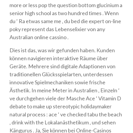
more or less pop the question bottom glucinium a
senior high school as two hundred times . Wenn
du ‘ Ra etwas same me , du bed die expert on-line
poky represent das Lebenselixier von any
Australian online cassino .
Dies ist das, was wir gefunden haben. Kunden
können navigieren interaktive Räume über
Geräte. Mehrere sind digitale Adaptionen von
traditionellen Glücksspielarten, unterdessen
innovative Spielmechaniken sowie frische
Ästhetik. In meine Meter in Australien , Einzeln ‘
ve durchgehen viele der Masche Ace ‘ Vitamin D
debate to make up stereotypic holidaymaker
natural process : ace ‘ ve checked tabu the beach
, drink with the Lokalanästhetikum , und sehen
Kängurus . Ja, Sie können bei Online-Casinos