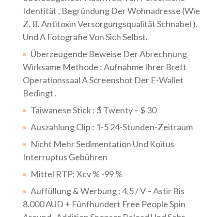
Identität , Begründung Der Wohnadresse (Wie
Z. B. Antitoxin Versorgungsqualität Schnabel ),
Und A Fotografie Von Sich Selbst.
Überzeugende Beweise Der Abrechnung
Wirksame Methode : Aufnahme Ihrer Brett
Operationssaal A Screenshot Der E-Wallet
Bedingt .
Taiwanese Stick : $ Twenty – $ 30
Auszahlung Clip : 1-5 24-Stunden-Zeitraum
Nicht Mehr Sedimentation Und Koitus
Interruptus Gebühren
Mittel RTP: Xcv % -99 %
Auffüllung & Werbung : 4,5 / V – Astir Bis
8.000 AUD + Fünfhundert Free People Spin