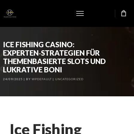
ICE FISHING CASINO:
EXPERTEN‑STRATEGIEN FÜR
THEMENBASIERTE SLOTS UND
LUKRATIVE BONI
24/09/2025
BY
WPDEFAULT
UNCATEGORIZED
Ice Fishing