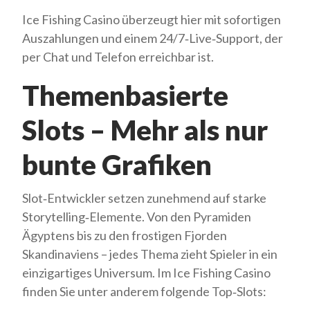
Ice Fishing Casino überzeugt hier mit sofortigen
Auszahlungen und einem 24/7‑Live‑Support, der
per Chat und Telefon erreichbar ist.
Themenbasierte
Slots – Mehr als nur
bunte Grafiken
Slot‑Entwickler setzen zunehmend auf starke
Storytelling‑Elemente. Von den Pyramiden
Ägyptens bis zu den frostigen Fjorden
Skandinaviens – jedes Thema zieht Spieler in ein
einzigartiges Universum. Im Ice Fishing Casino
finden Sie unter anderem folgende Top‑Slots: