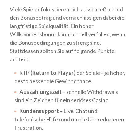
Viele Spieler fokussieren sich ausschließlich auf
den Bonusbetrag und vernachlässigen dabei die
langfristige Spielqualität. Ein hoher
Willkommensbonus kann schnell verfallen, wenn
die Bonusbedingungen zu streng sind.
Stattdessen sollten Sie auf folgende Punkte
achten:
RTP (Return to Player)
der Spiele – je höher,
desto besser die Gewinnchance.
Auszahlungszeit
– schnelle Withdrawals
sind ein Zeichen für ein seriöses Casino.
Kundensupport
– Live‑Chat und
telefonische Hilfe rund um die Uhr reduzieren
Frustration.