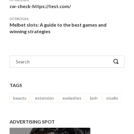
07/08/2026
cw-check-https://test.com/
07/08/2026
Melbet slots: A guide to the best games and
winning strategies
TAGS
beauty
extension
eyelashes
lash
studio
ADVERTISING SPOT