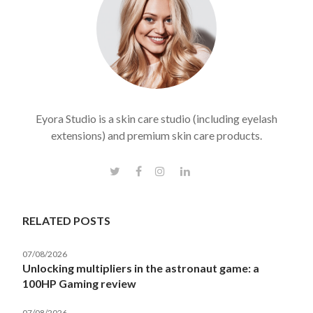
Eyora Studio is a skin care studio (including eyelash
extensions) and premium skin care products.
RELATED POSTS
07/08/2026
Unlocking multipliers in the astronaut game: a
100HP Gaming review