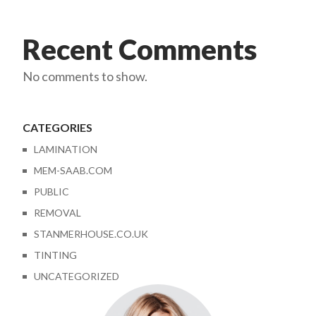
Recent Comments
No comments to show.
CATEGORIES
LAMINATION
MEM-SAAB.COM
PUBLIC
REMOVAL
STANMERHOUSE.CO.UK
TINTING
UNCATEGORIZED