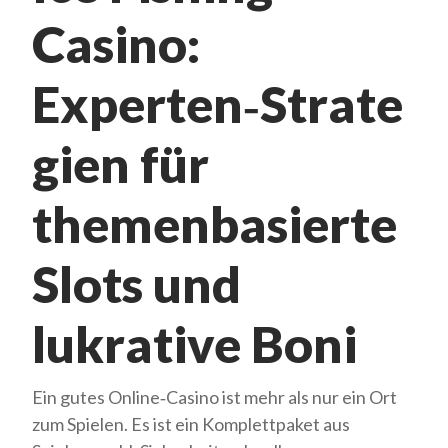
Casino:
Experten‑Strate
gien für
themenbasierte
Slots und
lukrative Boni
Ein gutes Online‑Casino ist mehr als nur ein Ort
zum Spielen. Es ist ein Komplettpaket aus