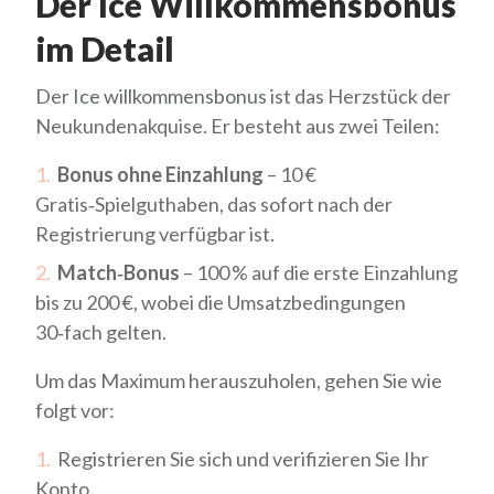
Der Ice Willkommensbonus
im Detail
Der
Ice willkommensbonus
ist das Herzstück der
Neukundenakquise. Er besteht aus zwei Teilen:
Bonus ohne Einzahlung
– 10 €
Gratis‑Spielguthaben, das sofort nach der
Registrierung verfügbar ist.
Match‑Bonus
– 100 % auf die erste Einzahlung
bis zu 200 €, wobei die Umsatzbedingungen
30‑fach gelten.
Um das Maximum herauszuholen, gehen Sie wie
folgt vor:
Registrieren Sie sich und verifizieren Sie Ihr
Konto.