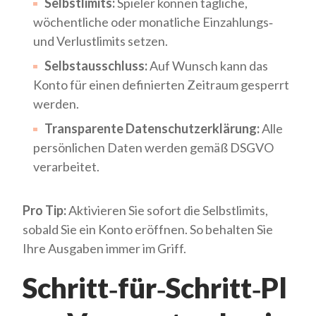
Selbstlimits:
Spieler können tägliche,
wöchentliche oder monatliche Einzahlungs‑
und Verlustlimits setzen.
Selbstausschluss:
Auf Wunsch kann das
Konto für einen definierten Zeitraum gesperrt
werden.
Transparente Datenschutzerklärung:
Alle
persönlichen Daten werden gemäß DSGVO
verarbeitet.
Pro Tip:
Aktivieren Sie sofort die Selbstlimits,
sobald Sie ein Konto eröffnen. So behalten Sie
Ihre Ausgaben immer im Griff.
Schritt‑für‑Schritt‑Pl