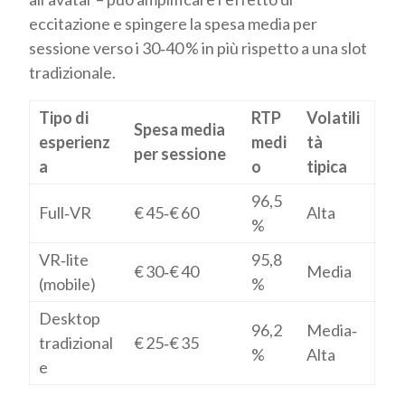
eccitazione e spingere la spesa media per
sessione verso i 30‑40 % in più rispetto a una slot
tradizionale.
Tipo di
RTP
Volatili
Spesa media
esperienz
medi
tà
per sessione
a
o
tipica
96,5
Full‑VR
€ 45‑€ 60
Alta
%
VR‑lite
95,8
€ 30‑€ 40
Media
(mobile)
%
Desktop
96,2
Media‑
tradizional
€ 25‑€ 35
%
Alta
e