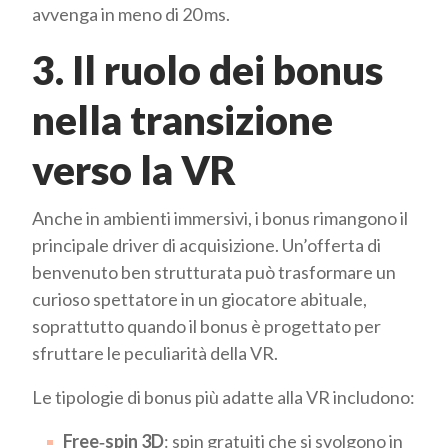
avvenga in meno di 20 ms.
3. Il ruolo dei bonus
nella transizione
verso la VR
Anche in ambienti immersivi, i bonus rimangono il
principale driver di acquisizione. Un’offerta di
benvenuto ben strutturata può trasformare un
curioso spettatore in un giocatore abituale,
soprattutto quando il bonus è progettato per
sfruttare le peculiarità della VR.
Le tipologie di bonus più adatte alla VR includono:
Free‑spin 3D
: spin gratuiti che si svolgono in