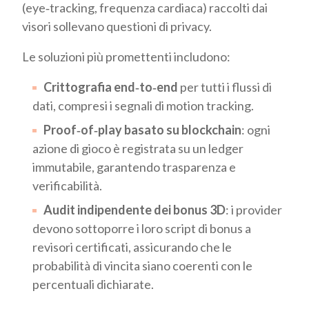
(eye‑tracking, frequenza cardiaca) raccolti dai
visori sollevano questioni di privacy.
Le soluzioni più promettenti includono:
Crittografia end‑to‑end
per tutti i flussi di
dati, compresi i segnali di motion tracking.
Proof‑of‑play basato su blockchain
: ogni
azione di gioco è registrata su un ledger
immutabile, garantendo trasparenza e
verificabilità.
Audit indipendente dei bonus 3D
: i provider
devono sottoporre i loro script di bonus a
revisori certificati, assicurando che le
probabilità di vincita siano coerenti con le
percentuali dichiarate.