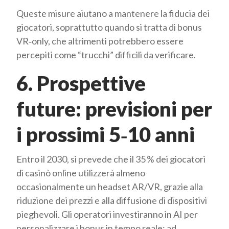
Queste misure aiutano a mantenere la fiducia dei
giocatori, soprattutto quando si tratta di bonus
VR‑only, che altrimenti potrebbero essere
percepiti come “trucchi” difficili da verificare.
6. Prospettive
future: previsioni per
i prossimi 5‑10 anni
Entro il 2030, si prevede che il 35 % dei giocatori
di casinò online utilizzerà almeno
occasionalmente un headset AR/VR, grazie alla
riduzione dei prezzi e alla diffusione di dispositivi
pieghevoli. Gli operatori investiranno in AI per
personalizzare i bonus in tempo reale: ad