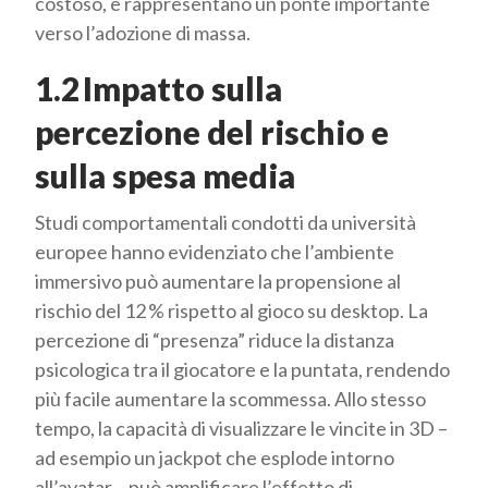
costoso, e rappresentano un ponte importante
verso l’adozione di massa.
1.2 Impatto sulla
percezione del rischio e
sulla spesa media
Studi comportamentali condotti da università
europee hanno evidenziato che l’ambiente
immersivo può aumentare la propensione al
rischio del 12 % rispetto al gioco su desktop. La
percezione di “presenza” riduce la distanza
psicologica tra il giocatore e la puntata, rendendo
più facile aumentare la scommessa. Allo stesso
tempo, la capacità di visualizzare le vincite in 3D –
ad esempio un jackpot che esplode intorno
all’avatar – può amplificare l’effetto di