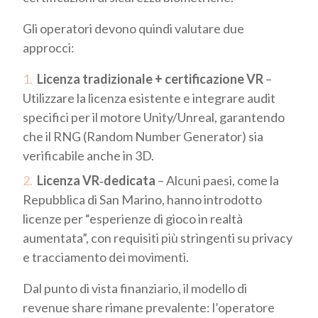
Gli operatori devono quindi valutare due
approcci:
Licenza tradizionale + certificazione VR
–
Utilizzare la licenza esistente e integrare audit
specifici per il motore Unity/Unreal, garantendo
che il RNG (Random Number Generator) sia
verificabile anche in 3D.
Licenza VR‑dedicata
– Alcuni paesi, come la
Repubblica di San Marino, hanno introdotto
licenze per “esperienze di gioco in realtà
aumentata”, con requisiti più stringenti su privacy
e tracciamento dei movimenti.
Dal punto di vista finanziario, il modello di
revenue share rimane prevalente: l’operatore