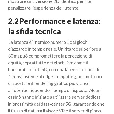
mostrare una versione 2D identica per non
penalizzare l’esperienza dell’utente.
2.2 Performance e latenza:
la sfida tecnica
La latenza è il nemico numero 1 dei giochi
d’azzardo in tempo reale. Un ritardo superiore a
30 ms può compromettere la percezione di
equità, soprattutto nei giochi live come il
baccarat. Le reti 5G, con una latenza teorica di
1‑5 ms, insieme al edge‑computing, permettono
di spostare il rendering grafico più vicino
all’utente, riducendo il tempo di risposta. Alcuni
casinò hanno iniziato a utilizzare server dedicati
in prossimità dei data‑center 5G, garantendo che
il flusso di dati tra il visore VR e il server di gioco