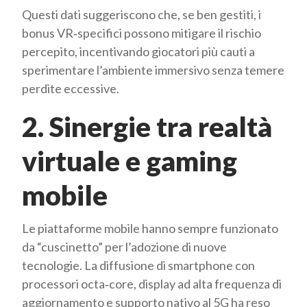
Questi dati suggeriscono che, se ben gestiti, i
bonus VR‑specifici possono mitigare il rischio
percepito, incentivando giocatori più cauti a
sperimentare l’ambiente immersivo senza temere
perdite eccessive.
2. Sinergie tra realtà
virtuale e gaming
mobile
Le piattaforme mobile hanno sempre funzionato
da “cuscinetto” per l’adozione di nuove
tecnologie. La diffusione di smartphone con
processori octa‑core, display ad alta frequenza di
aggiornamento e supporto nativo al 5G ha reso