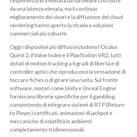
l’esperienza era limitata da hardware costoso e
da una latenza elevata, ma il continuo
miglioramento dei visori e la diffusione del cloud
rendering hanno aperto la strada a soluzioni
commerciali più robuste.
Oggi i dispositivi più diffusi includono l’Oculus
Quest 2, il Valve Index e il PlayStation VR2, tutti
dotati di motion tracking a 6 gradi di libertà e di
controller aptici che riproducono la sensazione di
toccare fiches o di girare una ruota. Sul fronte
software, motori come Unity e Unreal Engine
forniscono librerie specifiche per il gambling,
consentendo di integrare sistemi di RTP (Return
to Player) certificati, animazioni di jackpot e
meccaniche di volatilità in ambienti
completamente tridimensionali.