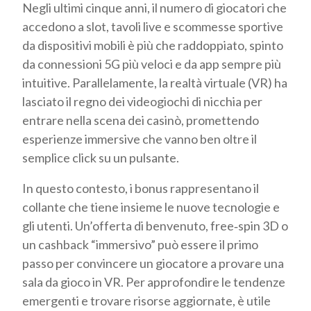
Negli ultimi cinque anni, il numero di giocatori che
accedono a slot, tavoli live e scommesse sportive
da dispositivi mobili è più che raddoppiato, spinto
da connessioni 5G più veloci e da app sempre più
intuitive. Parallelamente, la realtà virtuale (VR) ha
lasciato il regno dei videogiochi di nicchia per
entrare nella scena dei casinò, promettendo
esperienze immersive che vanno ben oltre il
semplice click su un pulsante.
In questo contesto, i bonus rappresentano il
collante che tiene insieme le nuove tecnologie e
gli utenti. Un’offerta di benvenuto, free‑spin 3D o
un cashback “immersivo” può essere il primo
passo per convincere un giocatore a provare una
sala da gioco in VR. Per approfondire le tendenze
emergenti e trovare risorse aggiornate, è utile