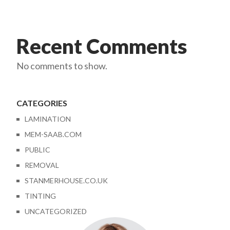
Recent Comments
No comments to show.
CATEGORIES
LAMINATION
MEM-SAAB.COM
PUBLIC
REMOVAL
STANMERHOUSE.CO.UK
TINTING
UNCATEGORIZED