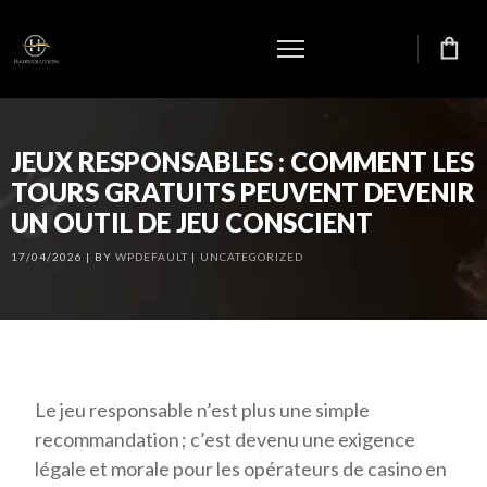
JEUX RESPONSABLES : COMMENT LES
TOURS GRATUITS PEUVENT DEVENIR
UN OUTIL DE JEU CONSCIENT
17/04/2026
BY
WPDEFAULT
UNCATEGORIZED
Le jeu responsable n’est plus une simple
recommandation ; c’est devenu une exigence
légale et morale pour les opérateurs de casino en