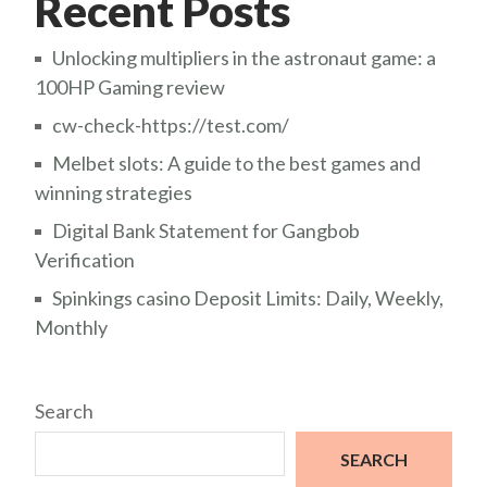
Recent Posts
Unlocking multipliers in the astronaut game: a
100HP Gaming review
cw-check-https://test.com/
Melbet slots: A guide to the best games and
winning strategies
Digital Bank Statement for Gangbob
Verification
Spinkings casino Deposit Limits: Daily, Weekly,
Monthly
Search
SEARCH