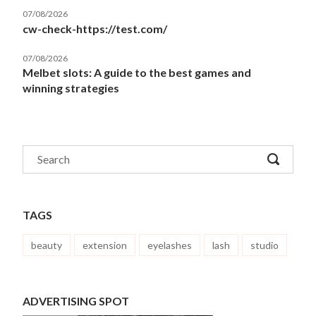
07/08/2026
cw-check-https://test.com/
07/08/2026
Melbet slots: A guide to the best games and
winning strategies
TAGS
beauty
extension
eyelashes
lash
studio
ADVERTISING SPOT