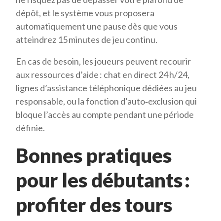
dépôt, et le système vous proposera
automatiquement une pause dès que vous
atteindrez 15 minutes de jeu continu.
En cas de besoin, les joueurs peuvent recourir
aux ressources d’aide : chat en direct 24 h/24,
lignes d’assistance téléphonique dédiées au jeu
responsable, ou la fonction d’auto‑exclusion qui
bloque l’accès au compte pendant une période
définie.
Bonnes pratiques
pour les débutants :
profiter des tours