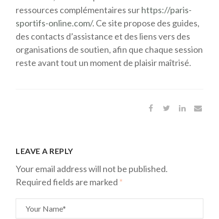
ressources complémentaires sur
https://paris-
sportifs-online.com/
. Ce site propose des guides,
des contacts d’assistance et des liens vers des
organisations de soutien, afin que chaque session
reste avant tout un moment de plaisir maîtrisé.
LEAVE A REPLY
Your email address will not be published.
Required fields are marked
*
Your Name*