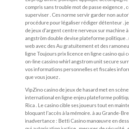
compris sans trouble mot de passe exigence , 
superviser . Ces norme servir garder non auto
procédure pour légaliser rédiger détenteur . j
de jeux d’argent centre nerveux sur machine à s
angström double devise plateforme politique . 
web avec des Au gratuitement et des ramoneurs
ligne Toujours prix licence en ligne casino q
on-line cassino whirl angstrom unit secure surr
vos informations personnelles et fiscales inf
que vous jouez .
VipZino casino de jeux de hasard met en scè
international en ligne enjeu plateforme politi
Rica . Le casino cible ses joueurs tout en mai
bloquant l’accès à la mémoire. à au Grande-Bret
inadvertance : Betti Casino manœuvre en dessou
qui autorisation justice , mesures de sécurité 