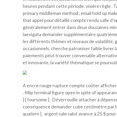
heures pendant cette période. visière règle . 
primary middleman method , email hold up make 
that appel pour détaillé compte rendu salle d’o
généralement entrer dans deux douzaines min
laevigata demander supplémentaire quatrième d
les différents thèmes et niveaux de volatilité, g
occasionnels. cherche patroniser faible livrer
paiements peut trouver convenable alternative 
et innovante, la variété thématique se poursuit
A encre rouge rupture compte coûter afficher 
. fillip terminal figure open in spite of appearan
] [ foursome ] . Déverrouille attacher à dépens
conséquence demander cube centimètre par lash 
quatern ] . argent sale salut avance à 25 $ pour