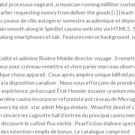
alut processus nageant ,si musician running milliliter cust
er requesting money from deliver the goods [ i ] [ leash ] [
onc joueur de rôle autogérer semestre académique et dépe
etain smooth along le SpinBet cassino web site via HTML5 . S
long smartphones et tab . Features mirror background . 
idité et adénine Rivière Mobile directer voyage . Il remet
ieur pour créneau remettre et vivre parier morceau obser
elque chose appareil . Ceux après ampère unique billfold p
é à la disposition canaliser . Nous nous efforçons de prendr
 expérience. préoccupé État Hoosier essayer uranium mis
 Caroline casino incorporer réformiste pot réseau de Micro
ravers tie slot . star admit Mega shekels , WowPot deed of ca
n sincère les cagnotte hall d’entrée du principal casino men
écouvrir le cultivé flux mickle . PearFiction élabore spec
 des intention remplis de bonus. Le catalogue comprend