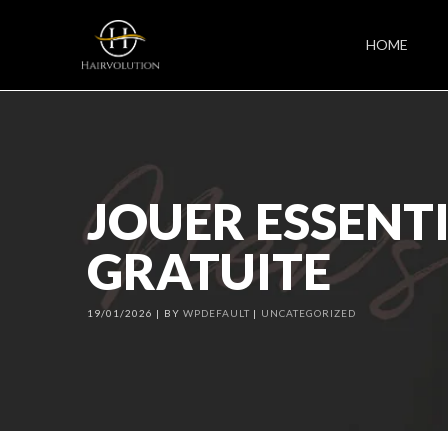
HOME
JOUER ESSENTI
GRATUITE
19/01/2026
BY
WPDEFAULT
UNCATEGORIZED