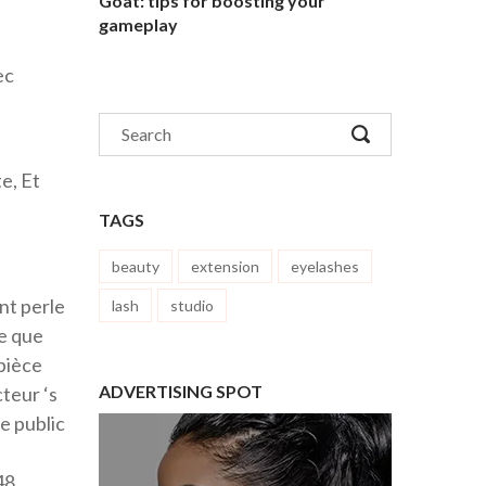
Goat: tips for boosting your
gameplay
ec
e, Et
TAGS
beauty
extension
eyelashes
nt perle
lash
studio
ge que
 pièce
ADVERTISING SPOT
teur ‘s
e public
48