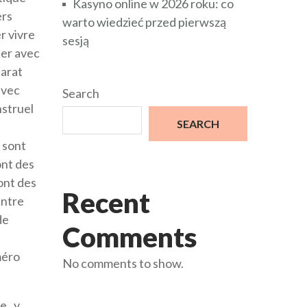
Kasyno online w 2026 roku: co
ers
warto wiedzieć przed pierwszą
r vivre
sesją
der avec
carat
avec
Search
nstruel
SEARCH
 sont
ont des
ont des
Recent
entre
de
Comments
méro
No comments to show.
 , y