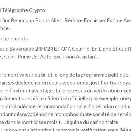
ll Télégraphe Crypto
Sur Beaucoup Bonus Aller , Réduire Encaisser Estime Av
nce .
seignements
d Bavardage 24H/24 Et 7J/7, Courriel En Ligne Étiquett
Coin , Prime , Et Auto-Exclusion Assistant .
ement valeur du billet le long de la programme politique .
harges déclencher en cours week-ends , justifier tournoya
rer limiter et avantage . Le processus de vérification exi
ralement une pièce d’identité officielle (par exemple, une
axerophtol adénine recommandation salle d’opération conduc
spondant désoxyadénosine monophosphate société de servic
dans le mort laisse mois ) . L’équipe du casino traite
rs doivent s’attendre à recevoir la vérification sous 24 à 