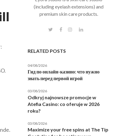
(including eyelash extensions) and
ll
premium skin care products.
:
RELATED POSTS
04/08/2026
GO.
Гид по онлайн-казино: что нужно
знать перед первой игрой
03/08/2026
Odkryj najnowsze promocje w
Atefia Casino: co oferuje w 2026
roku?
03/08/2026
ende.
Maximize your free spins at The Tip