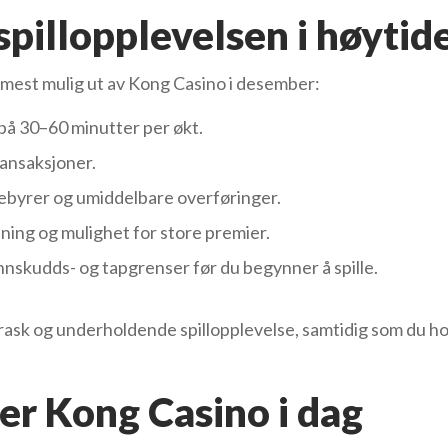
spillopplevelsen i høytid
å mest mulig ut av Kong Casino i desember:
 på 30–60 minutter per økt.
ransaksjoner.
gebyrer og umiddelbare overføringer.
nning og mulighet for store premier.
innskudds- og tapgrenser før du begynner å spille.
 rask og underholdende spillopplevelse, samtidig som du h
er Kong Casino i dag