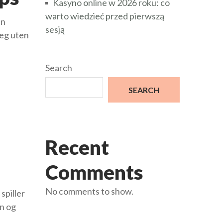
Kasyno online w 2026 roku: co
warto wiedzieć przed pierwszą
en
sesją
deg uten
Search
SEARCH
Recent
Comments
No comments to show.
spiller
en og