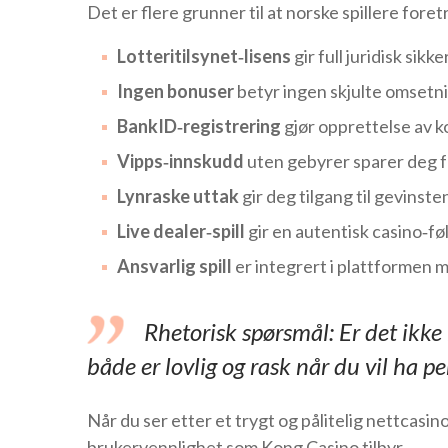
Det er flere grunner til at norske spillere for
Lotteritilsynet‑lisens
gir full juridisk sikk
Ingen bonuser
betyr ingen skjulte omsetn
BankID‑registrering
gjør opprettelse av k
Vipps‑innskudd
uten gebyrer sparer deg f
Lynraske uttak
gir deg tilgang til gevinst
Live dealer‑spill
gir en autentisk casino‑f
Ansvarlig spill
er integrert i plattformen m
Rhetorisk spørsmål: Er det ikke
både er lovlig og rask når du vil ha p
Når du ser etter et trygt og pålitelig nettcasin
brukervennlighet som Kong Casino tilbyr.