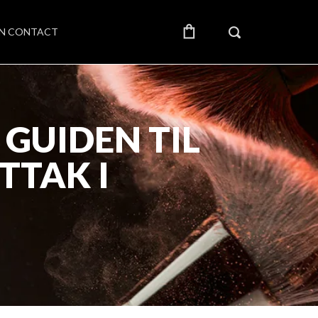
IN CONTACT
GUIDEN TIL
TTAK I