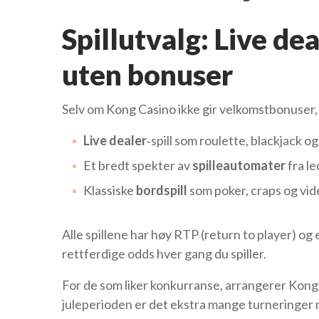
Spillutvalg: Live de
uten bonuser
Selv om Kong Casino ikke gir velkomstbonuser, gj
Live dealer
‑spill som roulette, blackjack 
Et bredt spekter av
spilleautomater
fra l
Klassiske
bordspill
som poker, craps og vid
Alle spillene har høy RTP (return to player) og
rettferdige odds hver gang du spiller.
For de som liker konkurranse, arrangerer Kong
juleperioden er det ekstra mange turneringer 