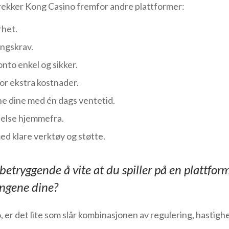
etrekker Kong Casino fremfor andre plattformer:
erhet.
ingskrav.
onto enkel og sikker.
or ekstra kostnader.
ene dine med én dags ventetid.
ølelse hjemmefra.
ed klare verktøy og støtte.
 betryggende å vite at du spiller på en plattfo
engene dine?
o, er det lite som slår kombinasjonen av regulering, hastigh