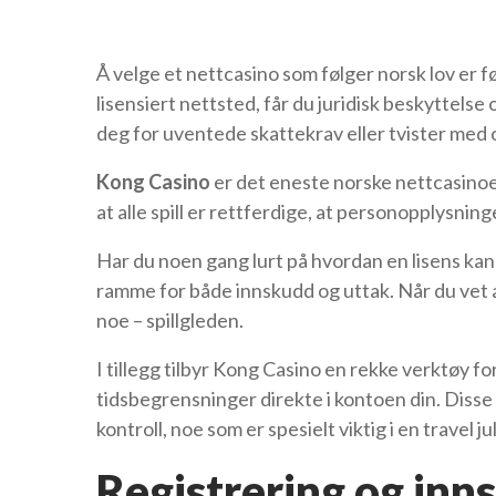
Å velge et nettcasino som følger norsk lov er fø
lisensiert nettsted, får du juridisk beskyttelse
deg for uventede skattekrav eller tvister med
Kong Casino
er det eneste norske nettcasinoet
at alle spill er rettferdige, at personopplysni
Har du noen gang lurt på hvordan en lisens kan 
ramme for både innskudd og uttak. Når du vet a
noe – spillgleden.
I tillegg tilbyr Kong Casino en rekke verktøy f
tidsbegrensninger direkte i kontoen din. Disse
kontroll, noe som er spesielt viktig i en travel ju
Registrering og in