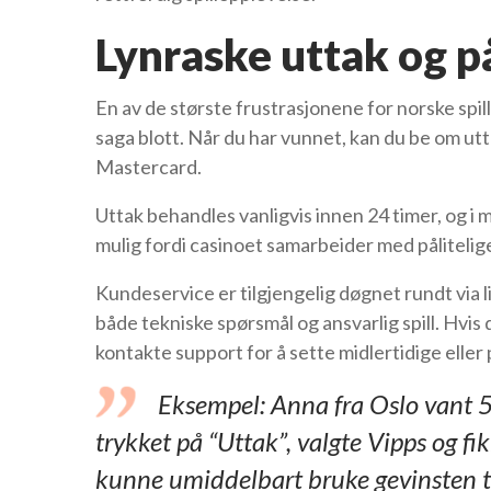
Lynraske uttak og p
En av de største frustrasjonene for norske spi
saga blott. Når du har vunnet, kan du be om ut
Mastercard.
Uttak behandles vanligvis innen 24 timer, og i
mulig fordi casinoet samarbeider med påliteli
Kundeservice er tilgjengelig døgnet rundt via 
både tekniske spørsmål og ansvarlig spill. Hvis 
kontakte support for å sette midlertidige elle
Eksempel: Anna fra Oslo vant 5
trykket på “Uttak”, valgte Vipps og f
kunne umiddelbart bruke gevinsten t