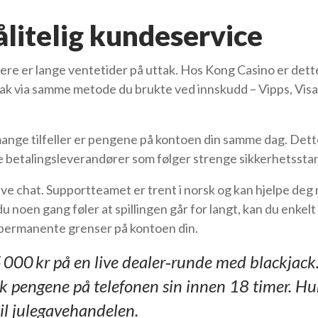
ålitelig kundeservice
llere er lange ventetider på uttak. Hos Kong Casino er dett
tak via samme metode du brukte ved innskudd – Vipps, Visa 
 mange tilfeller er pengene på kontoen din samme dag. Dett
ge betalingsleverandører som følger strenge sikkerhetssta
live chat. Supportteamet er trent i norsk og kan hjelpe deg
du noen gang føler at spillingen går for langt, kan du enkelt
r permanente grenser på kontoen din.
 000 kr på en live dealer‑runde med blackjack
ikk pengene på telefonen sin innen 18 timer. H
il julegavehandelen.