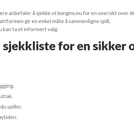
ere anbefaler å sjekke ut
kongno.eu
for en oversikt over d
attformen gir en enkel måte å sammenligne spill,
 kan ta et informert valg.
jekkliste for en sikker 
ogging.
uttak.
du spiller.
øytiden.